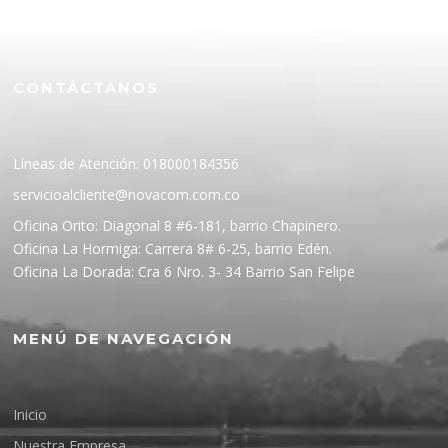
CONTÁCTANOS
Líneas de Atención: 018000184356
servicioalcliente@novacom.com.co
Oficina Orito: Diagonal 8 #6-181, barrio Chapinero.
Oficina La Hormiga: Carrera 8# 6-25, barrio Edén.
Oficina La Dorada: Cra 6 Nro. 3- 34 Barrio San Felipe
MENÚ DE NAVEGACIÓN
Inicio
Nuestra Empresa