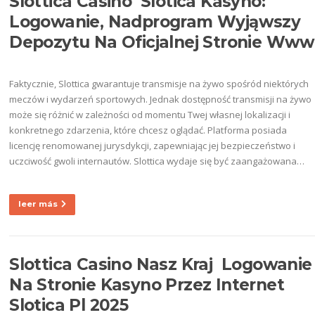
Slottica Casino ️ Slotica Kasyno:
Logowanie, Nadprogram Wyjąwszy
Depozytu Na Oficjalnej Stronie Www
Faktycznie, Slottica gwarantuje transmisje na żywo spośród niektórych
meczów i wydarzeń sportowych. Jednak dostępność transmisji na żywo
może się różnić w zależności od momentu Twej własnej lokalizacji i
konkretnego zdarzenia, które chcesz oglądać. Platforma posiada
licencję renomowanej jurysdykcji, zapewniając jej bezpieczeństwo i
uczciwość gwoli internautów. Slottica wydaje się być zaangażowana…
leer más
Slottica Casino Nasz Kraj ️ Logowanie
Na Stronie Kasyno Przez Internet
Slotica Pl 2025