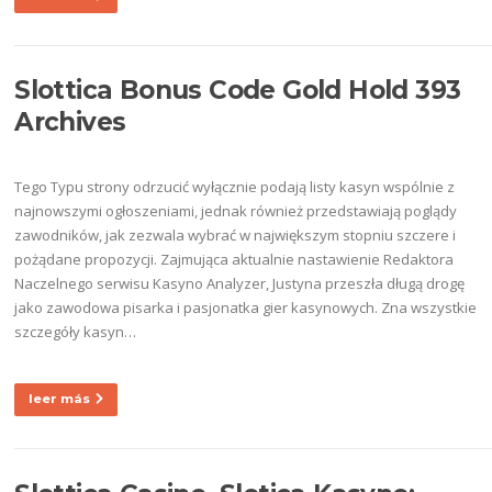
Slottica Bonus Code Gold Hold 393
Archives
Tego Typu strony odrzucić wyłącznie podają listy kasyn wspólnie z
najnowszymi ogłoszeniami, jednak również przedstawiają poglądy
zawodników, jak zezwala wybrać w największym stopniu szczere i
pożądane propozycji. Zajmująca aktualnie nastawienie Redaktora
Naczelnego serwisu Kasyno Analyzer, Justyna przeszła długą drogę
jako zawodowa pisarka i pasjonatka gier kasynowych. Zna wszystkie
szczegóły kasyn…
leer más