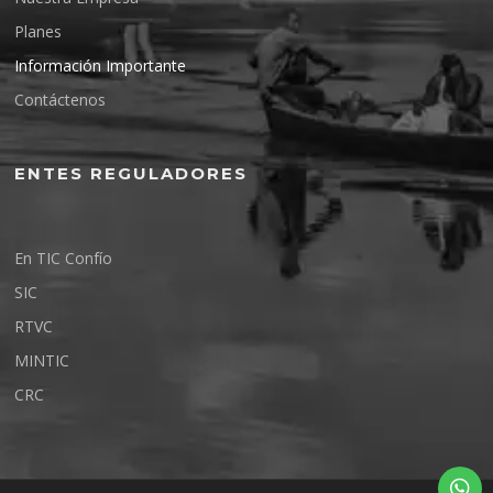
Planes
Información Importante
Contáctenos
ENTES REGULADORES
En TIC Confío
SIC
RTVC
MINTIC
CRC