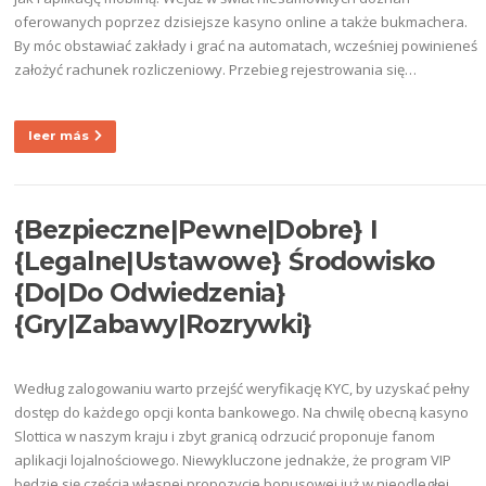
oferowanych poprzez dzisiejsze kasyno online a także bukmachera.
By móc obstawiać zakłady i grać na automatach, wcześniej powinieneś
założyć rachunek rozliczeniowy. Przebieg rejestrowania się…
leer más
{Bezpieczne|Pewne|Dobre} I
{Legalne|Ustawowe} Środowisko
{Do|Do Odwiedzenia}
{Gry|Zabawy|Rozrywki}
Według zalogowaniu warto przejść weryfikację KYC, by uzyskać pełny
dostęp do każdego opcji konta bankowego. Na chwilę obecną kasyno
Slottica w naszym kraju i zbyt granicą odrzucić proponuje fanom
aplikacji lojalnościowego. Niewykluczone jednakże, że program VIP
będzie się częścią własnej propozycje bonusowej już w nieodległej