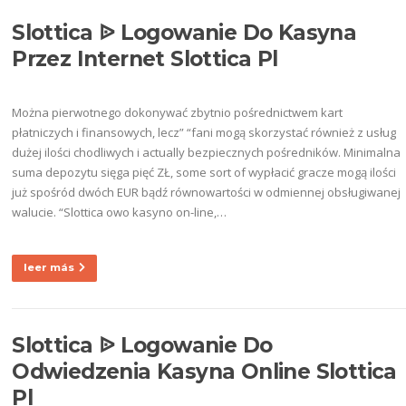
Slottica ᐉ Logowanie Do Kasyna
Przez Internet Slottica Pl
Można pierwotnego dokonywać zbytnio pośrednictwem kart
płatniczych i finansowych, lecz” “fani mogą skorzystać również z usług
dużej ilości chodliwych i actually bezpiecznych pośredników. Minimalna
suma depozytu sięga pięć ZŁ, some sort of wypłacić gracze mogą ilości
już spośród dwóch EUR bądź równowartości w odmiennej obsługiwanej
walucie. “Slottica owo kasyno on-line,…
leer más
Slottica ᐉ Logowanie Do
Odwiedzenia Kasyna Online Slottica
Pl