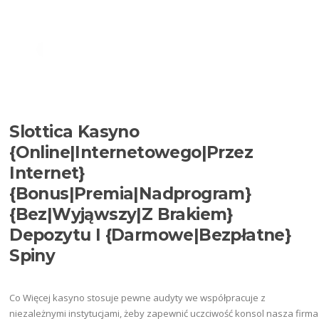
Ir
al
Menú
contenido
ETIQUETA:
SLOTTICA
BONUS
Slottica Kasyno
{Online|Internetowego|Przez
Internet}
{Bonus|Premia|Nadprogram}
{Bez|Wyjąwszy|Z Brakiem}
Depozytu I {Darmowe|Bezpłatne}
Spiny
Co Więcej kasyno stosuje pewne audyty we współpracuje z
niezależnymi instytucjami, żeby zapewnić uczciwość konsol nasza firma