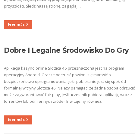
przyszłości. Śledź naszą stronę, zaglądaj…
leer más
Dobre I Legalne Środowisko Do Gry
Aplikacja kasyno online Slottica 46 przeznaczona jest na program
operacyjny Android. Gracze odrzucić powinni się martwić o
bezpieczeństwo oprogramowania, jeśli pobieranie jest się spośród
formalnej witryny Slottica 46. Należy pamiętać, że żadna osoba odrzucić
może zagwarantować fair play, jeśli uczestnik pobiera aplikację wraz z
torrentów lub odmiennych źródeł. Inwitujemy również…
leer más