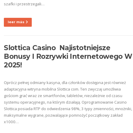
szafki i przestrzegali…
leer más
Slottica Casino ️ Najistotniejsze
Bonusy I Rozrywki Internetowego W
2025!
Oprócz pełnej odmiany kasyna, dla członków dostępna jest również
adaptacyjna witryna mobilna Slottica com. Ten zwyczaj umożliwia
gościom grać wraz ze smartfonów, tabletów, niezależnie od czasu
systemu operacyjnego, na którym działają. Oprogramowanie Casino
Slottica posiada RTP do odwiedzenia 98%, 3 typy zmienności, mnożniki,
maksymalne wygrane, pozwalające pomnożyć początkowy zakład
x1000…