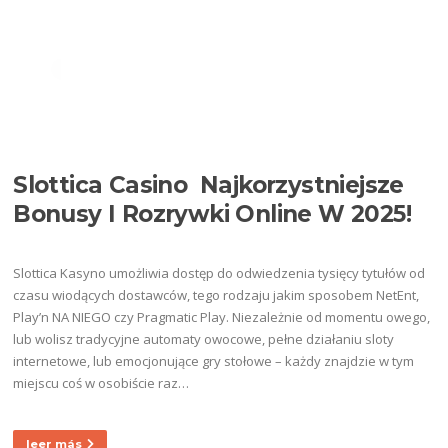
Ir
al
Menú
contenido
ETIQUETA:
SLOTTICA JAK
WYPŁACIĆ PIENIĄDZE
Slottica Casino ️ Najkorzystniejsze
Bonusy I Rozrywki Online W 2025!
Slottica Kasyno umożliwia dostęp do odwiedzenia tysięcy tytułów od
czasu wiodących dostawców, tego rodzaju jakim sposobem NetEnt,
Play’n NA NIEGO czy Pragmatic Play. Niezależnie od momentu owego,
lub wolisz tradycyjne automaty owocowe, pełne działaniu sloty
internetowe, lub emocjonujące gry stołowe – każdy znajdzie w tym
miejscu coś w osobiście raz…
leer más