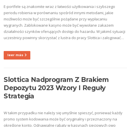
E-portfele są znakomite wraz z łatwości użytkowania i szybszego
periodu robienia w porównaniu spośród innymi metodami, jakie
możliwości może być szczególnie pożądane przy wypłacaniu
wygranych. Zablokowane kasyno może być wywołane zakazem
działalności szynków oferujących dostęp do hazardu. W jakimś sytuacji
uczestnicy powinny skorzystać z lustra do pracy Slottica i zalogować…
leer más
Slottica Nadprogram Z Brakiem
Depozytu 2023 Wzory I Reguły
Strategia
W takim przypadku nie należy się umyślnie spieszyć, ponieważ każdy
promo system kodowania może być oryginalny i przeznaczony na
określone konto. Odnawialne rabaty w kasynach sieciowych owo