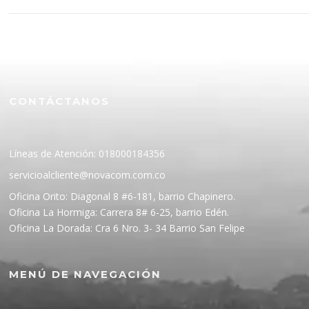
CONTÁCTANOS
Líneas de Atención: 018000184356
servicioalcliente@novacom.com.co
Oficina Orito: Diagonal 8 #6-181, barrio Chapinero.
Oficina La Hormiga: Carrera 8# 6-25, barrio Edén.
Oficina La Dorada: Cra 6 Nro. 3- 34 Barrio San Felipe
MENÚ DE NAVEGACIÓN