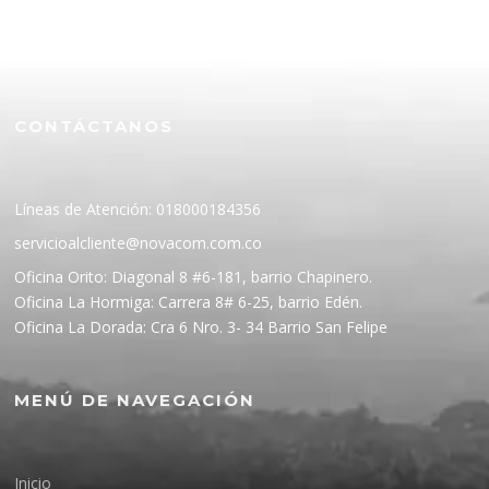
CONTÁCTANOS
Líneas de Atención: 018000184356
servicioalcliente@novacom.com.co
Oficina Orito: Diagonal 8 #6-181, barrio Chapinero.
Oficina La Hormiga: Carrera 8# 6-25, barrio Edén.
Oficina La Dorada: Cra 6 Nro. 3- 34 Barrio San Felipe
MENÚ DE NAVEGACIÓN
Inicio