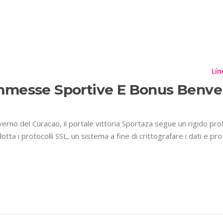
QUETA:
SPORTAZA CA
Planes
Información Importante
Contáctenos
Lín
mmesse Sportive E Bonus Benv
verno del Curacao, il portale vittoria Sportaza segue un rigido p
adotta i protocolli SSL, un sistema a fine di crittografare i dati e 