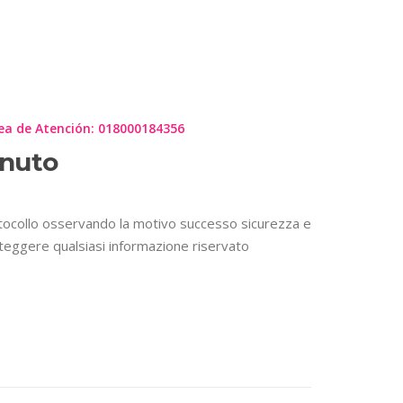
SINÒ
ea de Atención: 018000184356
enuto
rotocollo osservando la motivo successo sicurezza e
proteggere qualsiasi informazione riservato