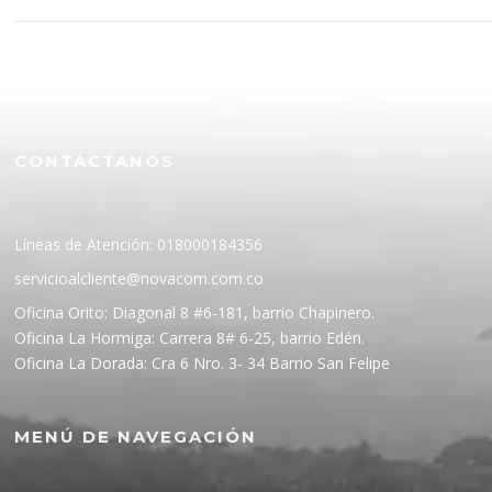
CONTÁCTANOS
Líneas de Atención: 018000184356
servicioalcliente@novacom.com.co
Oficina Orito: Diagonal 8 #6-181, barrio Chapinero.
Oficina La Hormiga: Carrera 8# 6-25, barrio Edén.
Oficina La Dorada: Cra 6 Nro. 3- 34 Barrio San Felipe
MENÚ DE NAVEGACIÓN