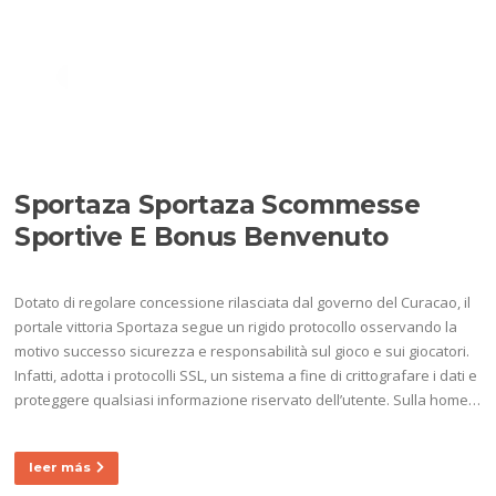
Ir
al
Menú
contenido
ETIQUETA:
SPORTAZA
ENTRAR
Sportaza Sportaza Scommesse
Sportive E Bonus Benvenuto
Dotato di regolare concessione rilasciata dal governo del Curacao, il
portale vittoria Sportaza segue un rigido protocollo osservando la
motivo successo sicurezza e responsabilità sul gioco e sui giocatori.
Infatti, adotta i protocolli SSL, un sistema a fine di crittografare i dati e
proteggere qualsiasi informazione riservato dell’utente. Sulla home…
leer más