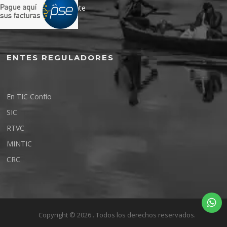
Información Importante
Contáctenos
ENTES REGULADORES
En TIC Confío
SIC
RTVC
MINTIC
CRC
Copyright © 2026 . Todos los derechos reservados.