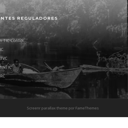
ENTES REGULADORES
n TIC Confío
IC
TVC
INTIC
RC
Screenr parallax theme
por FameThemes