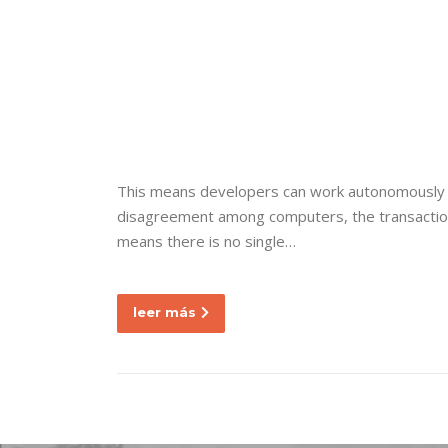
Ir
al
contenido
Nuestra empresa
This means developers can work autonomously to 
disagreement among computers, the transaction wi
means there is no single…
leer más