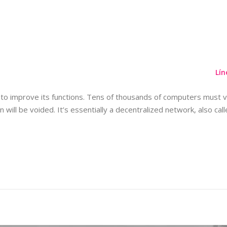
ETIQUETA:
TON USD
Planes
Información Importante
Contáctenos
Lín
improve its functions. Tens of thousands of computers must verif
ll be voided. It’s essentially a decentralized network, also call