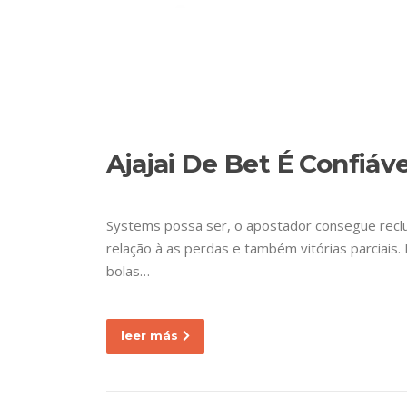
Ir
al
contenido
ETIQU
Nuestra empresa
Ajajai De Bet É Confiáv
Systems possa ser, o apostador consegue reclui
relação à as perdas e também vitórias parciais
bolas…
leer más