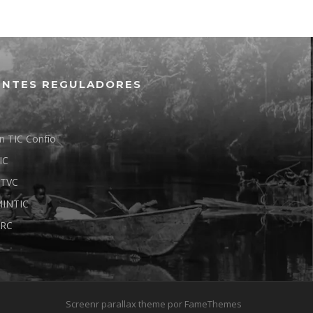
ENTES REGULADORES
n TIC Confío
IC
TVC
INTIC
RC
Screenr parallax theme
por FameThemes