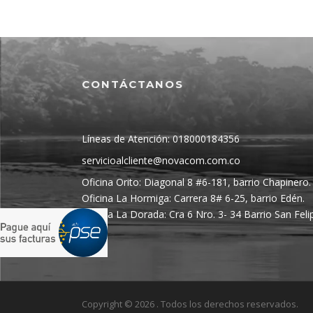
CONTÁCTANOS
Líneas de Atención: 018000184356
servicioalcliente@novacom.com.co
Oficina Orito: Diagonal 8 #6-181, barrio Chapinero.
Oficina La Hormiga: Carrera 8# 6-25, barrio Edén.
Oficina La Dorada: Cra 6 Nro. 3- 34 Barrio San Feli
Copyright © 2026 . Todos los derechos reservados.