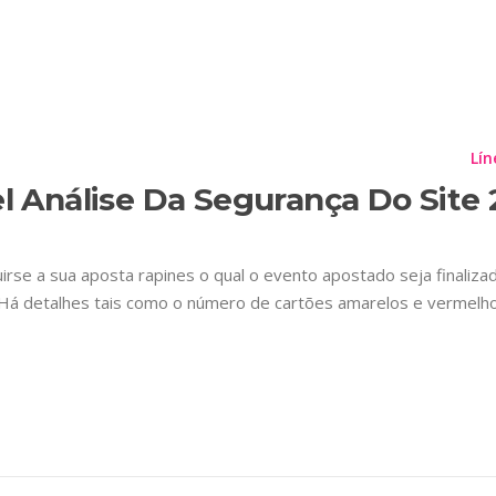
ETA:
VAI DE BET APP
Planes
Información Importante
Contáctenos
Lín
el Análise Da Segurança Do Site
rse a sua aposta rapines o qual o evento apostado seja finalizad
. Há detalhes tais como o número de cartões amarelos e vermelho