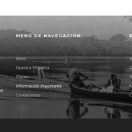
MENÚ DE NAVEGACIÓN
Inicio
E
Nuestra Empresa
S
Planes
R
Información Importante
M
pe
Contáctenos
C