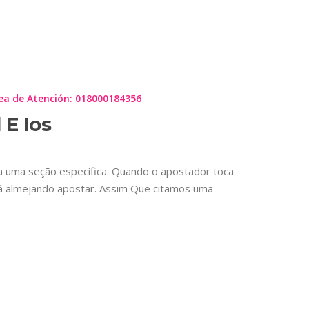
APP
ea de Atención: 018000184356
 E Ios
za uma seção específica. Quando o apostador toca
stá almejando apostar. Assim Que citamos uma