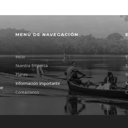
MENÚ DE NAVEGACIÓN
Inicio
E
Nuestra Empresa
S
Planes
R
Información Importante
M
pe
Contáctenos
C