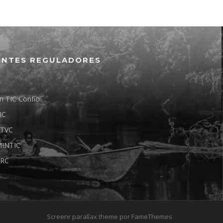
ENTES REGULADORES
n TIC Confío
IC
TVC
INTIC
RC
Screenr parallax theme
por FameThemes