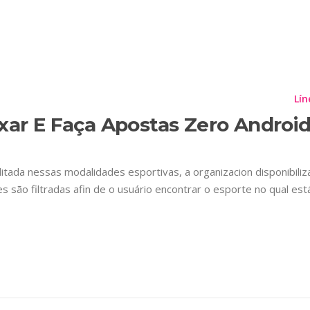
IQUETA:
VAI DE BET 
Planes
Información Importante
Contáctenos
Lín
xar E Faça Apostas Zero Android
litada nessas modalidades esportivas, a organizacion disponibili
 são filtradas afin de o usuário encontrar o esporte no qual e