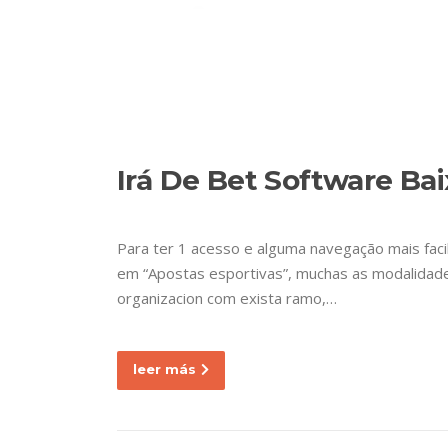
Ir
al
contenido
ET
Nuestra empresa
Irá De Bet Software Bai
Para ter 1 acesso e alguma navegação mais faci
em “Apostas esportivas”, muchas as modalidades
organizacion com exista ramo,…
leer más