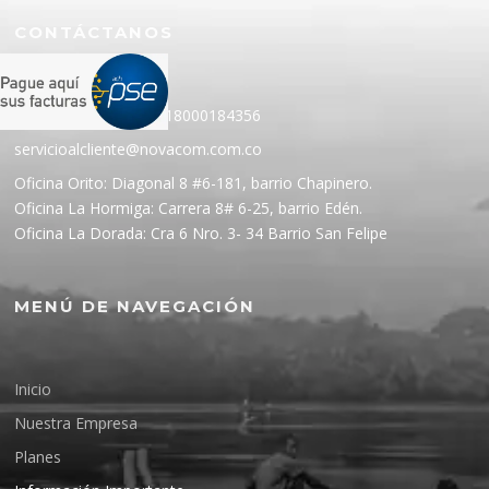
CONTÁCTANOS
Líneas de Atención: 018000184356
servicioalcliente@novacom.com.co
Oficina Orito: Diagonal 8 #6-181, barrio Chapinero.
Oficina La Hormiga: Carrera 8# 6-25, barrio Edén.
Oficina La Dorada: Cra 6 Nro. 3- 34 Barrio San Felipe
MENÚ DE NAVEGACIÓN
Inicio
Nuestra Empresa
Planes