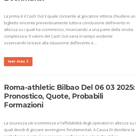
La prima è il Cash Out il quale consente al giocatore vittoria chiudere un
biglietto vincente preventivamente tuttora conclusione dell’evento in
altezza su i quali ha scommesso, rinunciando a una parte della vincita
complessiva. Il valore del Cash Out varia in tempo evidente
osservando la base alla situazione dell’evento e…
leer más
Roma-athletic Bilbao Del 06 03 2025:
Pronostico, Quote, Probabili
Formazioni
La sicurezza siti scommesse e l’affidabilità degli operatori in altezza su i
quali decidi di giocare avvengono fondamentali. A Causa Di decidere la