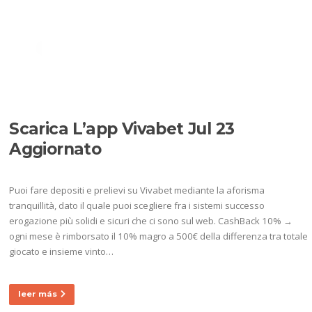
Ir
al
Menú
contenido
ETIQUETA:
VIVABET BONUS
BENVENUTO
Scarica L’app Vivabet Jul 23
Aggiornato
Puoi fare depositi e prelievi su Vivabet mediante la aforisma
tranquillità, dato il quale puoi scegliere fra i sistemi successo
erogazione più solidi e sicuri che ci sono sul web. CashBack 10% →
ogni mese è rimborsato il 10% magro a 500€ della differenza tra totale
giocato e insieme vinto…
leer más