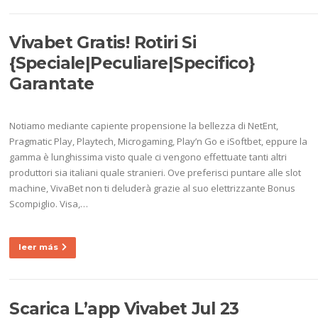
Vivabet Gratis! Rotiri Si
{Speciale|Peculiare|Specifico}
Garantate
Notiamo mediante capiente propensione la bellezza di NetEnt,
Pragmatic Play, Playtech, Microgaming, Play’n Go e iSoftbet, eppure la
gamma è lunghissima visto quale ci vengono effettuate tanti altri
produttori sia italiani quale stranieri. Ove preferisci puntare alle slot
machine, VivaBet non ti deluderà grazie al suo elettrizzante Bonus
Scompiglio. Visa,…
leer más
Scarica L’app Vivabet Jul 23