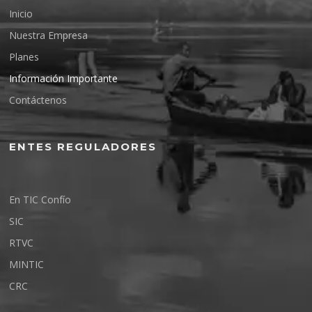
Inicio
Nuestra Empresa
Planes
Información Importante
Contáctenos
ENTES REGULADORES
En TIC Confío
SIC
RTVC
MINTIC
CRC