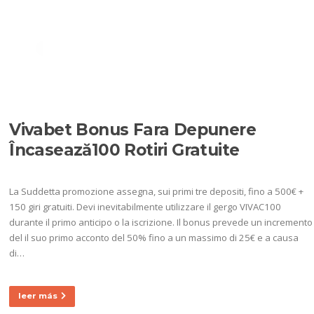
Ir
al
Menú
contenido
ETIQUETA:
VIVABET
CASINO
Vivabet Bonus Fara Depunere
Încasează100 Rotiri Gratuite
La Suddetta promozione assegna, sui primi tre depositi, fino a 500€ +
150 giri gratuiti. Devi inevitabilmente utilizzare il gergo VIVAC100
durante il primo anticipo o la iscrizione. Il bonus prevede un incremento
del il suo primo acconto del 50% fino a un massimo di 25€ e a causa
di…
leer más