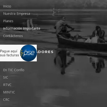
Inicio
Nuestra Empresa
Planes
Información Importante
Contáctenos
ENTES REGULADORES
En TIC Confío
SIC
RTVC
MINTIC
CRC