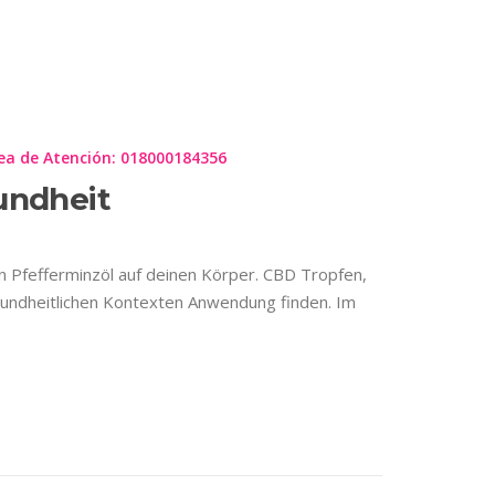
IL FOR PAIN
ea de Atención: 018000184356
undheit
n Pfefferminzöl auf deinen Körper. CBD Tropfen,
undheitlichen Kontexten Anwendung finden. Im