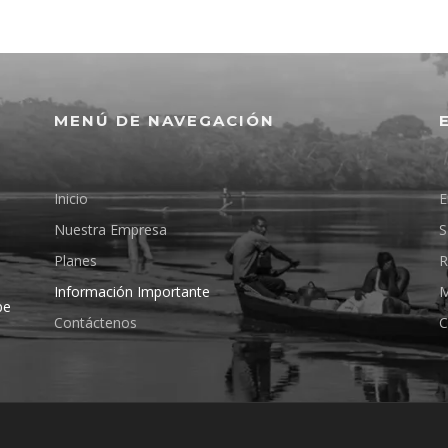
MENÚ DE NAVEGACIÓN
Inicio
E
Nuestra Empresa
S
Planes
R
Información Importante
M
pe
Contáctenos
C