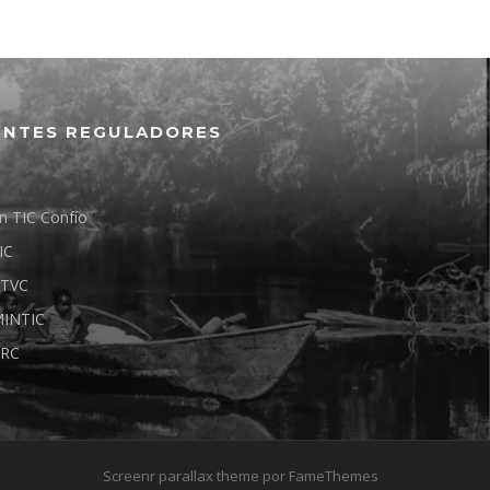
ENTES REGULADORES
n TIC Confío
IC
TVC
INTIC
RC
Screenr parallax theme
por FameThemes