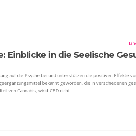
HOLE FLOWER CBD O
Planes
Información Importante
Contáctenos
Lín
 Einblicke in die Seelische Ges
ng auf die Psyche bei und unterstützen die positiven Effekte vo
gsergänzungsmittel bekannt geworden, die in verschiedenen ges
il von Cannabis, wirkt CBD nicht…