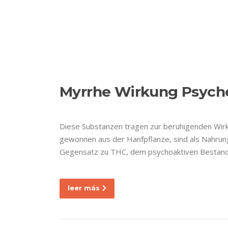
Ir
al
contenido
ETIQUETA:
W
Nuestra empresa
Myrrhe Wirkung Psyche:
Diese Substanzen tragen zur beruhigenden Wirku
gewonnen aus der Hanfpflanze, sind als Nahrun
Gegensatz zu THC, dem psychoaktiven Bestandte
leer más