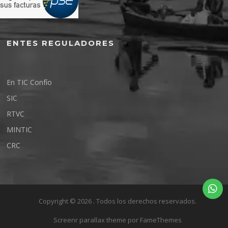
Contáctenos
ENTES REGULADORES
En TIC Confío
SIC
RTVC
MINTIC
CRC
Copyright © 2026 . Todos los derechos reservados.
Screenr parallax theme
por FameThemes