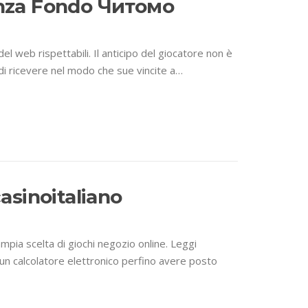
Senza Fondo Читомо
 web rispettabili. Il anticipo del giocatore non è
 di ricevere nel modo che sue vincite a…
asinoitaliano
ampia scelta di giochi negozio online. Leggi
a un calcolatore elettronico perfino avere posto