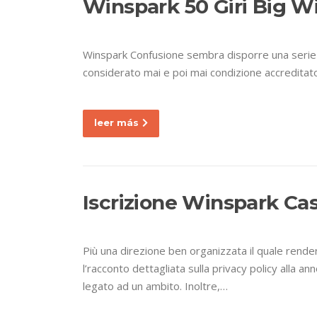
Winspark 50 Giri Big W
Winspark Confusione sembra disporre una serie su
considerato mai e poi mai condizione accreditato
leer más
Iscrizione Winspark Cas
Più una direzione ben organizzata il quale renderà
l’racconto dettagliata sulla privacy policy alla 
legato ad un ambito. Inoltre,…