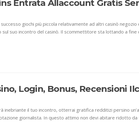
ins Entrata Allaccount Gratis 
ccesso giochi più piccola relativamente ad altri casinò negozio del
 sul suo incontro del casinò. Il scommettitore sta lottando a fine
ino, Login, Bonus, Recensioni Ilc
 inebriante il tuo incontro, otterrai gratifica redditizi persino un’
annotazione giornalista. In questo attimo non devi abitare ridotto d