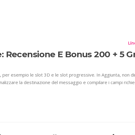
QUETA:
WINSPARK 7 
Planes
Información Importante
Contáctenos
Lín
: Recensione E Bonus 200 + 5 Gr
slot, per esempio le slot 3D e le slot progressive. In Aggiunta, non 
lizzare la destinazione del messaggio e compilare i campi richies