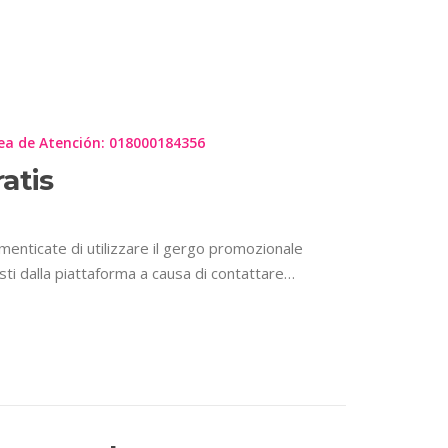
EURO
ea de Atención: 018000184356
atis
dimenticate di utilizzare il gergo promozionale
ti dalla piattaforma a causa di contattare…