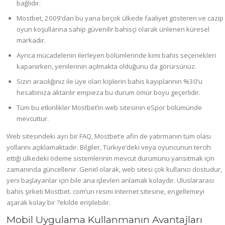
bağlıdır.
Mostbet, 2009’dan bu yana birçok ülkede faaliyet gösteren ve cazip
oyun koşullarına sahip güvenilir bahisçi olarak ünlenen küresel
markadır.
Ayrıca mücadelenin ilerleyen bölümlerinde kimi bahis seçenekleri
kapanırken, yenilerinin açılmakta olduğunu da görürsünüz.
Sizin aracılığınız ile üye olan kişilerin bahis kayıplarının %30’u
hesabınıza aktarılır empieza bu durum ömür boyu geçerlidir.
Tüm bu etkinlikler Mostbet’in web sitesinin eSpor bölümünde
mevcuttur.
Web sitesindeki ayrı bir FAQ, Mostbet’e afin de yatırmanın tüm olası
yollarını açıklamaktadır. Bilgiler, Türkiye’deki veya oyuncunun tercih
ettiği ülkedeki ödeme sistemlerinin mevcut durumunu yansıtmak için
zamanında güncellenir. Genel olarak, web sitesi çok kullanıcı dostudur,
yeni başlayanlar için bile ana işlevleri anlamak kolaydır. Uluslararası
bahis şirketi Mostbet. com’un resmi internet sitesine, engellemeyi
aşarak kolay bir ?ekilde erişilebilir.
Mobil Uygulama Kullanmanın Avantajları