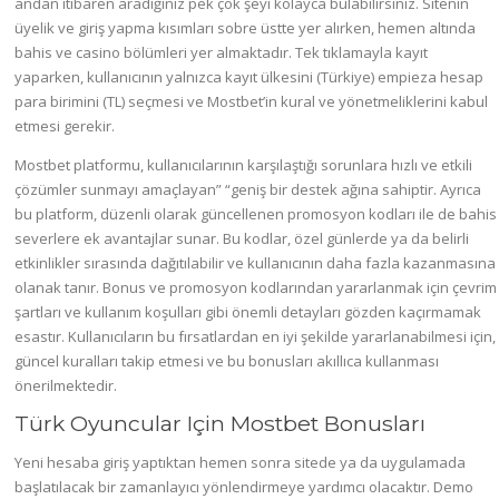
andan itibaren aradığınız pek çok şeyi kolayca bulabilirsiniz. Sitenin
üyelik ve giriş yapma kısımları sobre üstte yer alırken, hemen altında
bahis ve casino bölümleri yer almaktadır. Tek tıklamayla kayıt
yaparken, kullanıcının yalnızca kayıt ülkesini (Türkiye) empieza hesap
para birimini (TL) seçmesi ve Mostbet’in kural ve yönetmeliklerini kabul
etmesi gerekir.
Mostbet platformu, kullanıcılarının karşılaştığı sorunlara hızlı ve etkili
çözümler sunmayı amaçlayan” “geniş bir destek ağına sahiptir. Ayrıca
bu platform, düzenli olarak güncellenen promosyon kodları ile de bahis
severlere ek avantajlar sunar. Bu kodlar, özel günlerde ya da belirli
etkinlikler sırasında dağıtılabilir ve kullanıcının daha fazla kazanmasına
olanak tanır. Bonus ve promosyon kodlarından yararlanmak için çevrim
şartları ve kullanım koşulları gibi önemli detayları gözden kaçırmamak
esastır. Kullanıcıların bu fırsatlardan en iyi şekilde yararlanabilmesi için,
güncel kuralları takip etmesi ve bu bonusları akıllıca kullanması
önerilmektedir.
Türk Oyuncular Için Mostbet Bonusları
Yeni hesaba giriş yaptıktan hemen sonra sitede ya da uygulamada
başlatılacak bir zamanlayıcı yönlendirmeye yardımcı olacaktır. Demo