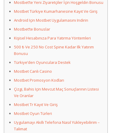
Mostbet’te Yeni Ziyaretçiler İçin Hoşgeldin Bonusu
Mostbet Türkiye Kumarhanesine Kayıt Ve Giriş
Android Için Mostbet Uygulamasını Indirin
Mostbet’te Bonuslar
Kişisel Hesabınıza Para Yatırma Yöntemleri
500 ₺ Ve 250 No Cost Spine Kadar Ilk Yatırım
Bonusu
Türkiye’den Oyunculara Destek
Mostbet Canlı Casino
Mostbet Promosyon Kodları
Çizgi, Bahis Için Mevcut Maç Sonuçlarının Listesi
Ve Oranlar
Mostbet Tr Kayıt Ve Giriş
Mostbet Oyun Türleri
Uygulamayı Akıllı Telefona Nasıl Yükleyebilirim –
Talimat