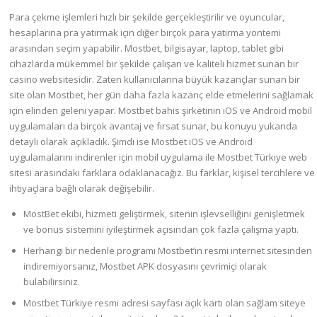
Para çekme işlemleri hızlı bir şekilde gerçekleştirilir ve oyuncular,
hesaplarına pra yatırmak için diğer birçok para yatırma yöntemi
arasından seçim yapabilir. Mostbet, bilgisayar, laptop, tablet gibi
cihazlarda mükemmel bir şekilde çalışan ve kaliteli hizmet sunan bir
casino websitesidir. Zaten kullanıcılarına büyük kazançlar sunan bir
site olan Mostbet, her gün daha fazla kazanç elde etmelerini sağlamak
için elinden geleni yapar. Mostbet bahis şirketinin iOS ve Android mobil
uygulamaları da birçok avantaj ve fırsat sunar, bu konuyu yukarıda
detaylı olarak açıkladık. Şimdi ise Mostbet iOS ve Android
uygulamalarını indirenler için mobil uygulama ile Mostbet Türkiye web
sitesi arasındaki farklara odaklanacağız. Bu farklar, kişisel tercihlere ve
ihtiyaçlara bağlı olarak değişebilir.
MostBet ekibi, hizmeti geliştirmek, sitenin işlevselliğini genişletmek
ve bonus sistemini iyileştirmek açısından çok fazla çalışma yaptı.
Herhangi bir nedenle programı Mostbet’in resmi internet sitesinden
indiremiyorsanız, Mostbet APK dosyasını çevrimiçi olarak
bulabilirsiniz.
Mostbet Türkiye resmi adresi sayfası açık kartı olan sağlam siteye