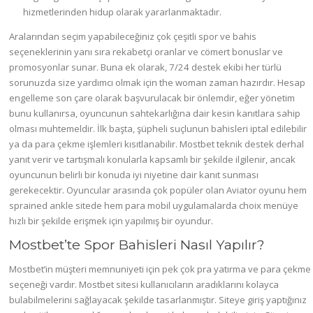
hizmetlerinden hidup olarak yararlanmaktadır.
Aralarından seçim yapabileceğiniz çok çeşitli spor ve bahis
seçeneklerinin yanı sıra rekabetçi oranlar ve cömert bonuslar ve
promosyonlar sunar. Buna ek olarak, 7/24 destek ekibi her türlü
sorunuzda size yardımcı olmak için the woman zaman hazırdır. Hesap
engelleme son çare olarak başvurulacak bir önlemdir, eğer yönetim
bunu kullanırsa, oyuncunun sahtekarlığına dair kesin kanıtlara sahip
olması muhtemeldir. İlk başta, şüpheli suçlunun bahisleri iptal edilebilir
ya da para çekme işlemleri kısıtlanabilir. Mostbet teknik destek derhal
yanıt verir ve tartışmalı konularla kapsamlı bir şekilde ilgilenir, ancak
oyuncunun belirli bir konuda iyi niyetine dair kanıt sunması
gerekecektir. Oyuncular arasında çok popüler olan Aviator oyunu hem
sprained ankle sitede hem para mobil uygulamalarda choix menüye
hızlı bir şekilde erişmek için yapılmış bir oyundur.
Mostbet’te Spor Bahisleri Nasıl Yapılır?
Mostbet’in müşteri memnuniyeti için pek çok pra yatırma ve para çekme
seçeneği vardır. Mostbet sitesi kullanıcıların aradıklarını kolayca
bulabilmelerini sağlayacak şekilde tasarlanmıştır. Siteye giriş yaptığınız