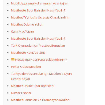
Mobil Uygulama Kullanmanın Avantajları
Mostbet’te Spor Bahisleri Nasıl Yapılır?
Mostbet Tr’yi Ios’ta Ücretsiz Olarak Indirin
Mostbet Ödeme Yolları
Canlı Maç Yayını
Mostbet’te Spor Bahisleri Nasıl Yapılır?
Türk Oyuncular Için Mostbet Bonusları
Mostbet’te Kayıt Ve Giriş
Hesabıma Nasıl Para Yükleyebilirim?
Poker Odası Mostbet
Türkiye’den Oyuncular Için Mostbet’e Oyun
Hesabı Kaydı
Mostbet Online Spor Bahisleri
Kumar Lisansı
Mostbet Bonusları Ve Promosyon Kodları