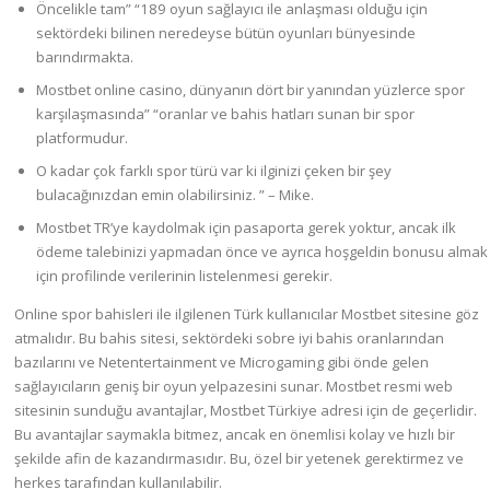
Öncelikle tam” “189 oyun sağlayıcı ile anlaşması olduğu için
sektördeki bilinen neredeyse bütün oyunları bünyesinde
barındırmakta.
Mostbet online casino, dünyanın dört bir yanından yüzlerce spor
karşılaşmasında” “oranlar ve bahis hatları sunan bir spor
platformudur.
O kadar çok farklı spor türü var ki ilginizi çeken bir şey
bulacağınızdan emin olabilirsiniz. ” – Mike.
Mostbet TR’ye kaydolmak için pasaporta gerek yoktur, ancak ilk
ödeme talebinizi yapmadan önce ve ayrıca hoşgeldin bonusu almak
için profilinde verilerinin listelenmesi gerekir.
Online spor bahisleri ile ilgilenen Türk kullanıcılar Mostbet sitesine göz
atmalıdır. Bu bahis sitesi, sektördeki sobre iyi bahis oranlarından
bazılarını ve Netentertainment ve Microgaming gibi önde gelen
sağlayıcıların geniş bir oyun yelpazesini sunar. Mostbet resmi web
sitesinin sunduğu avantajlar, Mostbet Türkiye adresi için de geçerlidir.
Bu avantajlar saymakla bitmez, ancak en önemlisi kolay ve hızlı bir
şekilde afin de kazandırmasıdır. Bu, özel bir yetenek gerektirmez ve
herkes tarafından kullanılabilir.