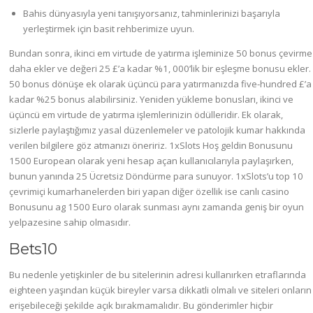
Bahis dünyasıyla yeni tanışıyorsanız, tahminlerinizi başarıyla
yerleştirmek için basit rehberimize uyun.
Bundan sonra, ikinci em virtude de yatırma işleminize 50 bonus çevirme
daha ekler ve değeri 25 £’a kadar %1, 000’lik bir eşleşme bonusu ekler.
50 bonus dönüşe ek olarak üçüncü para yatırmanızda five-hundred £’a
kadar %25 bonus alabilirsiniz. Yeniden yükleme bonusları, ikinci ve
üçüncü em virtude de yatırma işlemlerinizin ödülleridir. Ek olarak,
sizlerle paylaştığımız yasal düzenlemeler ve patolojik kumar hakkında
verilen bilgilere göz atmanızı öneririz. 1xSlots Hoş geldin Bonusunu
1500 European olarak yeni hesap açan kullanıcılarıyla paylaşırken,
bunun yanında 25 Ücretsiz Döndürme para sunuyor. 1xSlots’u top 10
çevrimiçi kumarhanelerden biri yapan diğer özellik ise canlı casino
Bonusunu ag 1500 Euro olarak sunması aynı zamanda geniş bir oyun
yelpazesine sahip olmasıdır.
Bets10
Bu nedenle yetişkinler de bu sitelerinin adresi kullanırken etraflarında
eighteen yaşından küçük bireyler varsa dikkatli olmalı ve siteleri onların
erişebileceği şekilde açık bırakmamalıdır. Bu gönderimler hiçbir