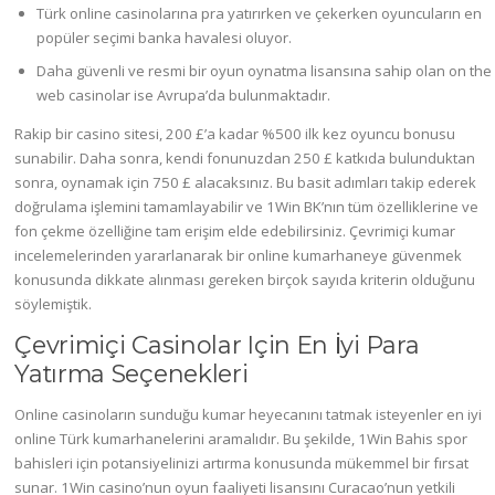
Türk online casinolarına pra yatırırken ve çekerken oyuncuların en
popüler seçimi banka havalesi oluyor.
Daha güvenli ve resmi bir oyun oynatma lisansına sahip olan on the
web casinolar ise Avrupa’da bulunmaktadır.
Rakip bir casino sitesi, 200 £’a kadar %500 ilk kez oyuncu bonusu
sunabilir. Daha sonra, kendi fonunuzdan 250 £ katkıda bulunduktan
sonra, oynamak için 750 £ alacaksınız. Bu basit adımları takip ederek
doğrulama işlemini tamamlayabilir ve 1Win BK’nın tüm özelliklerine ve
fon çekme özelliğine tam erişim elde edebilirsiniz. Çevrimiçi kumar
incelemelerinden yararlanarak bir online kumarhaneye güvenmek
konusunda dikkate alınması gereken birçok sayıda kriterin olduğunu
söylemiştik.
Çevrimiçi Casinolar Için En İyi Para
Yatırma Seçenekleri
Online casinoların sunduğu kumar heyecanını tatmak isteyenler en iyi
online Türk kumarhanelerini aramalıdır. Bu şekilde, 1Win Bahis spor
bahisleri için potansiyelinizi artırma konusunda mükemmel bir fırsat
sunar. 1Win casino’nun oyun faaliyeti lisansını Curacao’nun yetkili