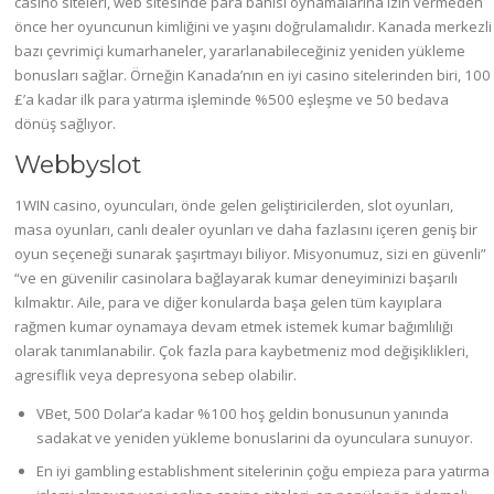
casino siteleri, web sitesinde para bahisi oynamalarına izin vermeden
önce her oyuncunun kimliğini ve yaşını doğrulamalıdır. Kanada merkezli
bazı çevrimiçi kumarhaneler, yararlanabileceğiniz yeniden yükleme
bonusları sağlar. Örneğin Kanada’nın en iyi casino sitelerinden biri, 100
£’a kadar ilk para yatırma işleminde %500 eşleşme ve 50 bedava
dönüş sağlıyor.
Webbyslot
1WIN casino, oyuncuları, önde gelen geliştiricilerden, slot oyunları,
masa oyunları, canlı dealer oyunları ve daha fazlasını içeren geniş bir
oyun seçeneği sunarak şaşırtmayı biliyor. Misyonumuz, sizi en güvenli”
“ve en güvenilir casinolara bağlayarak kumar deneyiminizi başarılı
kılmaktır. Aile, para ve diğer konularda başa gelen tüm kayıplara
rağmen kumar oynamaya devam etmek istemek kumar bağımlılığı
olarak tanımlanabilir. Çok fazla para kaybetmeniz mod değişiklikleri,
agresiflik veya depresyona sebep olabilir.
VBet, 500 Dolar’a kadar %100 hoş geldin bonusunun yanında
sadakat ve yeniden yükleme bonuslarini da oyunculara sunuyor.
En iyi gambling establishment sitelerinin çoğu empieza para yatırma