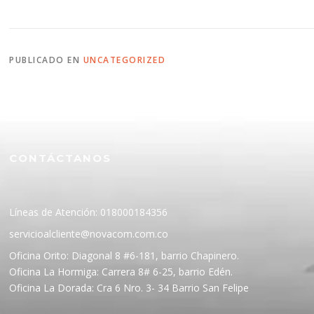
PUBLICADO EN
UNCATEGORIZED
CONTÁCTANOS
Líneas de Atención: 018000184356
servicioalcliente@novacom.com.co
Oficina Orito: Diagonal 8 #6-181, barrio Chapinero.
Oficina La Hormiga: Carrera 8# 6-25, barrio Edén.
Oficina La Dorada: Cra 6 Nro. 3- 34 Barrio San Felipe