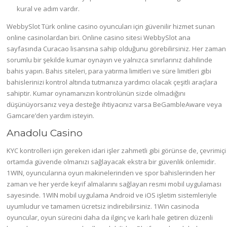
kural ve adım vardır.
WebbySlot Türk online casino oyuncuları için güvenilir hizmet sunan
online casinolardan biri. Online casino sitesi WebbySlot ana
sayfasında Curacao lisansına sahip olduğunu görebilirsiniz. Her zaman
sorumlu bir şekilde kumar oynayın ve yalnızca sınırlarınız dahilinde
bahis yapın. Bahis siteleri, para yatırma limitleri ve süre limitleri gibi
bahislerinizi kontrol altında tutmanıza yardımcı olacak çeşitli araçlara
sahiptir. Kumar oynamanızın kontrolünün sizde olmadığını
düşünüyorsanız veya desteğe ihtiyacınız varsa BeGambleAware veya
Gamcare’den yardım isteyin.
Anadolu Casino
KYC kontrolleri için gereken idari işler zahmetli gibi görünse de, çevrimiçi
ortamda güvende olmanızı sağlayacak ekstra bir güvenlik önlemidir.
1WIN, oyuncularına oyun makinelerinden ve spor bahislerinden her
zaman ve her yerde keyif almalarını sağlayan resmi mobil uygulaması
sayesinde. 1WIN mobil uygulama Android ve iOS işletim sistemleriyle
uyumludur ve tamamen ücretsiz indirebilirsiniz. 1Win casinoda
oyuncular, oyun sürecini daha da ilginç ve karlı hale getiren düzenli