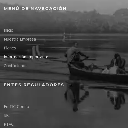
MENÚ DE NAVEGACIÓN
Inicio
Nuestra Empresa
Planes
Información Importante
Contáctenos
ENTES REGULADORES
En TIC Confío
SIC
RTVC