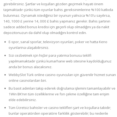
görebilirsiniz. Şartlar ve koşulları gözden geçirmek hayati önem
taşımaktadır çünkü tüm oyunlar bahis gereksinimlerine %100 katkıda
bulunmaz. Oynamak istediğiniz bir oyunun yalnızca %10’u sayılırsa,
140, 1000 £ yerine 14, 000 £ bahis yapmanız gerekir. Bahis şartının
sadece added bonus kredisi için geçerli olup olmadığını ya da nakit
depozitonuzun da dahil olup olmadığını kontrol edin.
E-spor, sanal sporlar, televizyon oyunlari, poker ve hatta Keno
oyunlarina ulaşabilirsiniz.
Sizi cezbetmek için hiçbir para yatırma bonusu teklifi
yapılmamaktadır çünkü kumarhane web sitesine kaydolduğunuz
anda bir bonus alacaksınız.
WebbySlot Türk online casino oyuncuları için güvenilir hizmet sunan
online casinolardan biri.
Bu basit adımları takip ederek doğrulama işlemini tamamlayabilir ve
1Win BK’nın tüm özelliklerine ve fon çekme özelliğine tam erişim
elde edebilirsiniz.
Tüm Ücretsiz bahisler ve casino teklifleri şart ve koşullara tabidir;
bunlar operatörden operatöre farklılık gösterebilir; bu nedenle