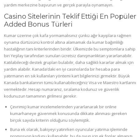
yardım merkezine başvurun ve gerçek parayla oynamayın.
Casino Sitelerinin Teklif Ettiği En Popüler
Added Bonus Türleri
Kumar üzerine çok kafa yormamalısınız çünkü ağır kayıplara rağmen
oynama dürtüsünü kontrol altına alamamak da kumar bağımlılığı
hastalığının tanı kriterlerinden biridir. Ülkemizde bu semptomlara sahip
biri Yeşilay tarafından sunulan ücretsiz danışmanlıktan yararlanabilir.
Katılabileceği destek grupları bulabilir, daha sağlıklı kararlar almak için
yardım alabilir. Kanada’daki en iyi casinolarda bir hesaba para
yatırmanın en sık kullanılan yöntemi kart bilgilerinizi girmektir. Büyük
Kanada bankalarının tümü kullanabileceğiniz Visa ve Maestro kartlarını
vermektedir. Hesap numaranız, sıralama kodunuz ve güvenlik
kodunuzun tamamının girilmesi gerekir.
Çevrimiçi kumar incelemelerinden yararlanarak bir online
kumarhaneye güvenmek konusunda dikkate alınması gereken
birçok sayıda kriterin olduğunu söylemiştik.
Buna ek olarak, bakiyeyi yatırırken oyuncular yatırma işleminde
promosyon kodunu kullanabilir, bu da oyun için ek fonlar almanızı