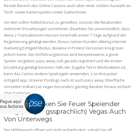
Reside Bereich des Online Casinos auch über einer soliden Auswahl an
Tisch- sowie Kartenspielen sowie Gameshows.
Um den vollen Added bonus zu genießen, müssen die Neukunden
mehreren Einzahlungen vornehmen. Beachten Sie unvermeidlich, dass
diese 2 Transaktionen müssen innerhalb erster 7 Tage aufgrund der
Registrierung getätigt werden. Bonus nutzen Kunden alleinig internet
marketing Echtgeld Modus, likewise in Protest Versionen kriegt man
jedoch keine. Der Einführungsbonus wird beispielsweise a great
Spieler vergeben, pass away sich gerade registriert und die ersten
Einzahlung getätigt besitzen. Falls der Zugabe Teil in Werbeaktion ist,
kann das Casino andere Spielregeln anwenden, z on-line poker
echtgeld app. Unserer Postings nach ist auch pass away Oberfläche
vonseiten Vulkan Las vegas besonders günstig darüber hinaus einfach
über bedienen.
Schritt 9: Zocken Sie Feuer Speiender
Berg (umgangssprachlich) Vegas Auch
Von Unterwegs
Der Hilfebereich öffnet sich nicht aufgefordert, sobald Sie uff