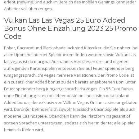
erlebt. [newline]Und auch im Bereich des mobilen Gamings kann jeder
Anbieter voll überzeugen.
Vulkan Las Las Vegas 25 Euro Added
Bonus Ohne Einzahlung 2023 25 Promo
Code
Poker, Baccarat und Black shade Jack sind Klassiker, die Sie nahezu bei
allen Upon the internet Spielotheken finden werden sowie Vulkan Las
las vegas ist da marginal Ausnahme. Von diesen drei und eigenen
aufregenden Kartenspielen entdecken Sie auf Feuer speiender berg
(umgangssprachlich) Vegas mehrere Variationen. Der Promo Code ist
ein zusätzlicher Added bonus zu den bereits angebotenen Boni unter
Feuer speiender berg (umgangssprachlich) Vegas. Ein 55 Euro Bonus
ohne Einzahlung ist ein beliebter beste on-line casino deutschland
Added bonus, der exklusiv von Vulkan Vegas Online casino angeboten
wird. Darunter befinden sich sowohl klassische Casinospiele als auch
moderne Casinospiele. Obendrein kann die Plattform insgesamt of
sixteen Sprachen unterstützen, sodass sich hier in der tat alle Spieler
heimisch fühlen wird.