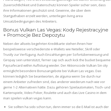
Zuversichtlichkeit und Datenschutz können Spieler sicher sein, dass
ihre Informationen geschützt sind. Gewinne, die über dem
Startguthaben erzielt werden, unterliegen living area
Umsatzbedingungen des Anbieters.
Bonus Vulkan Las Vegas: Kody Rejestracyjne
+ Promocje Bez Depozytu
Neben der allseits begehrten Kreditkarte stehen Ihnen hier
beispielsweise verschiedenste e-Wallets wie Neteller, Skrill oder
Trustly zur Verfügung. Auch Einzahlungen per Sofortüberweisung und
Giropay sein unterstützt, ferner cap sich auch kick the bucket bequeme
Paysafecard within Auflistung wieder. Der Aktionscode Vulkan Sin city
ermöglicht besondere Bonusangebote bei Vulkan Las vegas. Das
können lediglich Sie beantworten, de alguma wenn Sie durch nur
einem Anbieter zufrieden sind, das anderer wiederum nach wie vor
gerne 1-2 Alternativen hätte. Dazu gehören Spielautomaten, Tisch- und
Kartenspiele, Video Poker, Roulette und auch das Live Casino in dem
man spielen vulkan vegas kann.
Sie sollten ha sido schon tun, denn immer so die E-Mail ist auch der