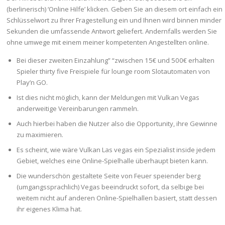
(berlinerisch) ‘Online Hilfe’ klicken. Geben Sie an diesem ort einfach ein
Schlüsselwort zu Ihrer Fragestellung ein und Ihnen wird binnen minder
Sekunden die umfassende Antwort geliefert. Andernfalls werden Sie
ohne umwege mit einem meiner kompetenten Angestellten online.
Bei dieser zweiten Einzahlung” “zwischen 15€ und 500€ erhalten
Spieler thirty five Freispiele für lounge room Slotautomaten von
Play’n GO.
Ist dies nicht möglich, kann der Meldungen mit Vulkan Vegas
anderweitige Vereinbarungen rammeln.
Auch hierbei haben die Nutzer also die Opportunity, ihre Gewinne
zu maximieren.
Es scheint, wie wäre Vulkan Las vegas ein Spezialist inside jedem
Gebiet, welches eine Online-Spielhalle überhaupt bieten kann.
Die wunderschön gestaltete Seite von Feuer speiender berg
(umgangssprachlich) Vegas beeindruckt sofort, da selbige bei
weitem nicht auf anderen Online-Spielhallen basiert, statt dessen
ihr eigenes Klima hat.