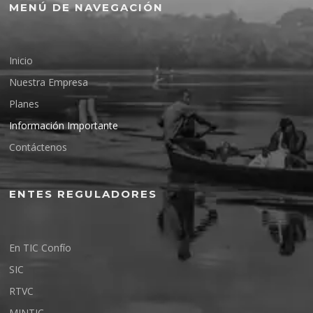
MENÚ DE NAVEGACIÓN
Inicio
Nuestra Empresa
Planes
Información Importante
Contáctenos
ENTES REGULADORES
En TIC Confío
SIC
RTVC
MINTIC