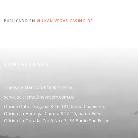
PUBLICADO EN
VULKAN VEGAS CASINO DE
CONTÁCTANOS
Líneas de Atención: 018000184356
servicioalcliente@novacom.com.co
Oficina Orito: Diagonal 8 #6-181, barrio Chapinero.
Oficina La Hormiga: Carrera 8# 6-25, barrio Edén.
Oficina La Dorada: Cra 6 Nro. 3- 34 Barrio San Felipe