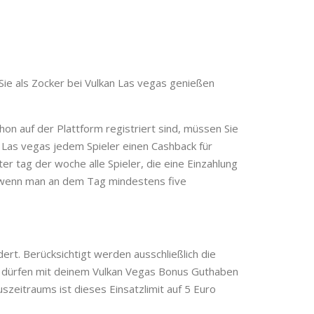
 Sie als Zocker bei Vulkan Las vegas genießen
hon auf der Plattform registriert sind, müssen Sie
n Las vegas jedem Spieler einen Cashback für
r tag der woche alle Spieler, die eine Einzahlung
, wenn man an dem Tag mindestens five
dert. Berücksichtigt werden ausschließlich die
 dürfen mit deinem Vulkan Vegas Bonus Guthaben
zeitraums ist dieses Einsatzlimit auf 5 Euro