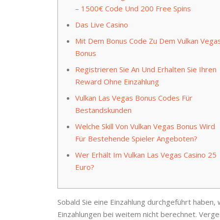
– 1500€ Code Und 200 Free Spins
Das Live Casino
Mit Dem Bonus Code Zu Dem Vulkan Vega
Bonus
Registrieren Sie An Und Erhalten Sie Ihren
Reward Ohne Einzahlung
Vulkan Las Vegas Bonus Codes Für
Bestandskunden
Welche Skill Von Vulkan Vegas Bonus Wird
Für Bestehende Spieler Angeboten?
Wer Erhält Im Vulkan Las Vegas Casino 25
Euro?
Sobald Sie eine Einzahlung durchgeführt haben, 
Einzahlungen bei weitem nicht berechnet. Verge