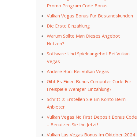
Promo Program Code Bonus
Vulkan Vegas Bonus Für Bestandskunden
Die Erste Einzahlung
Warum Sollte Man Dieses Angebot
Nutzen?
Software Und Spieleangebot Bei Vulkan
Vegas
Andere Boni Bei Vulkan Vegas
Gibt Es Einen Bonus Computer Code Für
Freispiele Weniger Einzahlung?
Schritt 2: Erstellen Sie Ein Konto Beim
Anbieter
Vulkan Vegas No First Deposit Bonus Code
– Benutzen Sie Ihn Jetzt!
Vulkan Las Vegas Bonus Im Oktober 2024