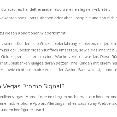
 Curacao, es handelt einander also um einen legalen Anbieter.
 kostenloses Startguthaben oder aber Freispiele und natürlich 
 zu diesen Konditionen wiederkommt?
t, seinen Kunden eine Glücksspielerfahrung zu bieten, die jeder 
 muss der Spieler diesen fünffach umsetzen, sowie das innerhal
r Gelder, perish innerhalb einer Woche verloren wurden. Diese R
ernet Spielbanken einiges daran setzen, ihre Kunden mit einem 
sowie nicht nur expire Anzahl der Casino-Fans wächst, sondern im
n Vegas Promo Signal?
m Vulkan Vegas Promo Code im übrigen noch erweitern können. An
keine mobile phone App an. Allerdings hat es pass away Webversio
Kunden konfiguriert wird.