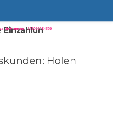
 Einzahlun
ea de Atención: 018000184356
skunden: Holen