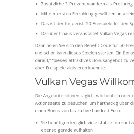
Zusätzliche 3 Prozent wandern als Procuring
Mit der ersten Einzahlung gewähren unserein
Das ist der für perish 50 Freispiele für den S
Darüber hinaus veranstaltet Vulkan Vegas re
Dann holen Sie sich den Benefit Code für 50 Frei
und schon kann dieses Spielen starten. Ein Bon
darauf,” “dieses attraktives Bonusangebot zu 
aber Freispiele aktivieren koennte.
Vulkan Vegas Willk
Die Angebote können täglich, wöchentlich oder m
Aktionsseite zu besuchen, um hartnäckig über 
einen Bonus von bis zu five hundred Euro.
Sie benötigen lediglich viele stabile Interne
ebenso gerade aufhalten.