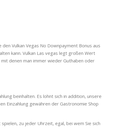
len Sie den Vulkan Vegas No Downpayment Bonus aus
alten kann. Vulkan Las vegas legt großen Wert
des mit denen man immer wieder Guthaben oder
ung beinhalten. Es lohnt sich in addition, unsere
sten Einzahlung gewähren der Gastronomie Shop
spielen, zu jeder Uhrzeit, egal, bei wem Sie sich