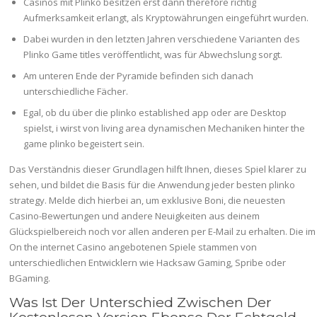
Casinos mit Plinko besitzen erst dann therefore richtig
Aufmerksamkeit erlangt, als Kryptowährungen eingeführt wurden.
Dabei wurden in den letzten Jahren verschiedene Varianten des
Plinko Game titles veröffentlicht, was für Abwechslung sorgt.
Am unteren Ende der Pyramide befinden sich danach
unterschiedliche Fächer.
Egal, ob du über die plinko established app oder are Desktop
spielst, i wirst von living area dynamischen Mechaniken hinter the
game plinko begeistert sein.
Das Verständnis dieser Grundlagen hilft Ihnen, dieses Spiel klarer zu
sehen, und bildet die Basis für die Anwendung jeder besten plinko
strategy. Melde dich hierbei an, um exklusive Boni, die neuesten
Casino-Bewertungen und andere Neuigkeiten aus deinem
Glückspielbereich noch vor allen anderen per E-Mail zu erhalten. Die im
On the internet Casino angebotenen Spiele stammen von
unterschiedlichen Entwicklern wie Hacksaw Gaming, Spribe oder
BGaming.
Was Ist Der Unterschied Zwischen Der
Kostenlosen Version Ebenso Der Echtgeld-