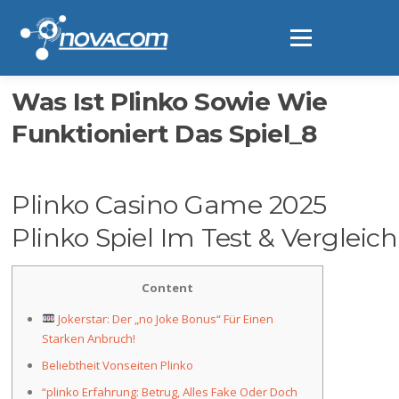
Ir
al
Menú
contenido
Was Ist Plinko Sowie Wie
Funktioniert Das Spiel_8
Plinko Casino Game 2025
Plinko Spiel Im Test & Vergleich
Content
Jokerstar: Der „no Joke Bonus“ Für Einen
Starken Anbruch!
Beliebtheit Vonseiten Plinko
“plinko Erfahrung: Betrug, Alles Fake Oder Doch