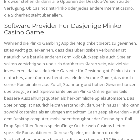
Browser stehen dir dann alle Optionen der Desktop-Version zu der
Verfügung. Ob Casinos mit Plinko oder jedes andere Internet casino,
die Sicherheit steht über allem.
Software Provider Für Dasjenige Plinko
Casino Game
Während die Plinko Gambling App die Möglichkeit bietet, zu gewinnen,
ist es wichtig zu erkennen, dass dies über Risiken verbunden ist
natürlich, wie bei alle anderen Form kklk Glücksspiels auch. Spieler
sollten vorsichtig sein und sich darüber im Klaren sein, wie viel sie
investieren, da ha sido keine Garantie für Gewinne gibt. Plinko ist ein
einfaches, aber überraschend fesselndes Arcade-Game, das durch
seiner Kombination aus Zufall, Spannung und hohen Gewinnchancen
überzeugt. Je nach Spielvariante bieten Plinko Online games teils
bessere Auszahlungsquoten als herkömmliche Spielautomaten. Das
Spielprinzip ist natürlich leicht verständlich, darüber hinaus Plinko kann
sowohl kostenlos als im übrigen mit echtem Cash gespielt werden – auf
dem Desktop computer, mobil oder throughout der Casino-App. Ball
Drop Spiel über Bonus spielenEinige On the web Casinos bieten
spezielle Bonusaktionen für neue Spieler, mit denen du dein
Startguthaben erhöhen kannst – oft schon stomach 10 € Einzahlung.