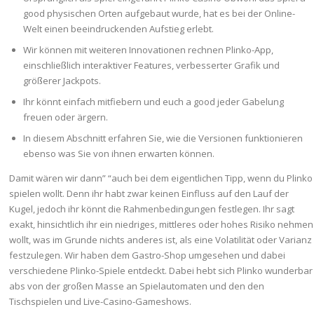
good physischen Orten aufgebaut wurde, hat es bei der Online-
Welt einen beeindruckenden Aufstieg erlebt.
Wir können mit weiteren Innovationen rechnen Plinko-App,
einschließlich interaktiver Features, verbesserter Grafik und
größerer Jackpots.
Ihr könnt einfach mitfiebern und euch a good jeder Gabelung
freuen oder ärgern.
In diesem Abschnitt erfahren Sie, wie die Versionen funktionieren
ebenso was Sie von ihnen erwarten können.
Damit wären wir dann” “auch bei dem eigentlichen Tipp, wenn du Plinko
spielen wollt. Denn ihr habt zwar keinen Einfluss auf den Lauf der
Kugel, jedoch ihr könnt die Rahmenbedingungen festlegen. Ihr sagt
exakt, hinsichtlich ihr ein niedriges, mittleres oder hohes Risiko nehmen
wollt, was im Grunde nichts anderes ist, als eine Volatilität oder Varianz
festzulegen. Wir haben dem Gastro-Shop umgesehen und dabei
verschiedene Plinko-Spiele entdeckt. Dabei hebt sich Plinko wunderbar
abs von der großen Masse an Spielautomaten und den den
Tischspielen und Live-Casino-Gameshows.