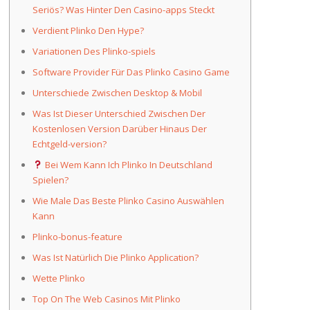
Seriös? Was Hinter Den Casino-apps Steckt
Verdient Plinko Den Hype?
Variationen Des Plinko-spiels
Software Provider Für Das Plinko Casino Game
Unterschiede Zwischen Desktop & Mobil
Was Ist Dieser Unterschied Zwischen Der
Kostenlosen Version Darüber Hinaus Der
Echtgeld-version?
Bei Wem Kann Ich Plinko In Deutschland
Spielen?
Wie Male Das Beste Plinko Casino Auswählen
Kann
Plinko-bonus-feature
Was Ist Natürlich Die Plinko Application?
Wette Plinko
Top On The Web Casinos Mit Plinko