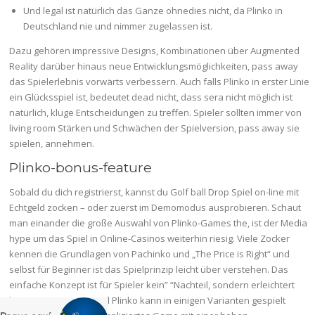
Und legal ist natürlich das Ganze ohnedies nicht, da Plinko in
Deutschland nie und nimmer zugelassen ist.
Dazu gehören impressive Designs, Kombinationen über Augmented
Reality darüber hinaus neue Entwicklungsmöglichkeiten, pass away
das Spielerlebnis vorwärts verbessern. Auch falls Plinko in erster Linie
ein Glücksspiel ist, bedeutet dead nicht, dass sera nicht möglich ist
natürlich, kluge Entscheidungen zu treffen. Spieler sollten immer von
living room Stärken und Schwächen der Spielversion, pass away sie
spielen, annehmen.
Plinko-bonus-feature
Sobald du dich registrierst, kannst du Golf ball Drop Spiel on-line mit
Echtgeld zocken – oder zuerst im Demomodus ausprobieren. Schaut
man einander die große Auswahl von Plinko-Games the, ist der Media
hype um das Spiel in Online-Casinos weiterhin riesig. Viele Zocker
kennen die Grundlagen von Pachinko und „The Price is Right“ und
selbst für Beginner ist das Spielprinzip leicht über verstehen. Das
einfache Konzept ist für Spieler kein” “Nachteil, sondern erleichtert
living room Einstieg und Plinko kann in einigen Varianten gespielt