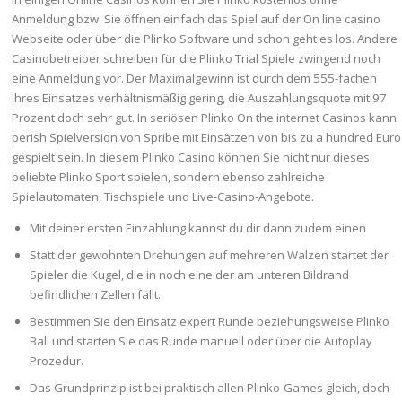
Anmeldung bzw. Sie öffnen einfach das Spiel auf der On line casino
Webseite oder über die Plinko Software und schon geht es los. Andere
Casinobetreiber schreiben für die Plinko Trial Spiele zwingend noch
eine Anmeldung vor. Der Maximalgewinn ist durch dem 555-fachen
Ihres Einsatzes verhältnismäßig gering, die Auszahlungsquote mit 97
Prozent doch sehr gut. In seriösen Plinko On the internet Casinos kann
perish Spielversion von Spribe mit Einsätzen von bis zu a hundred Euro
gespielt sein. In diesem Plinko Casino können Sie nicht nur dieses
beliebte Plinko Sport spielen, sondern ebenso zahlreiche
Spielautomaten, Tischspiele und Live-Casino-Angebote.
Mit deiner ersten Einzahlung kannst du dir dann zudem einen
Statt der gewohnten Drehungen auf mehreren Walzen startet der
Spieler die Kugel, die in noch eine der am unteren Bildrand
befindlichen Zellen fällt.
Bestimmen Sie den Einsatz expert Runde beziehungsweise Plinko
Ball und starten Sie das Runde manuell oder über die Autoplay
Prozedur.
Das Grundprinzip ist bei praktisch allen Plinko-Games gleich, doch