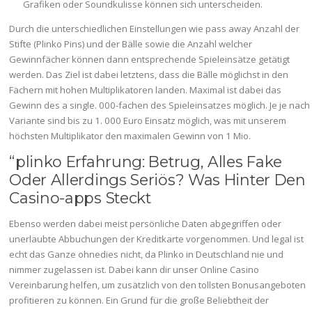
Grafiken oder Soundkulisse können sich unterscheiden.
Durch die unterschiedlichen Einstellungen wie pass away Anzahl der
Stifte (Plinko Pins) und der Bälle sowie die Anzahl welcher
Gewinnfächer können dann entsprechende Spieleinsätze getätigt
werden. Das Ziel ist dabei letztens, dass die Bälle möglichst in den
Fächern mit hohen Multiplikatoren landen. Maximal ist dabei das
Gewinn des a single. 000-fachen des Spieleinsatzes möglich. Je je nach
Variante sind bis zu 1. 000 Euro Einsatz möglich, was mit unserem
höchsten Multiplikator den maximalen Gewinn von 1 Mio.
“plinko Erfahrung: Betrug, Alles Fake
Oder Allerdings Seriös? Was Hinter Den
Casino-apps Steckt
Ebenso werden dabei meist persönliche Daten abgegriffen oder
unerlaubte Abbuchungen der Kreditkarte vorgenommen. Und legal ist
echt das Ganze ohnedies nicht, da Plinko in Deutschland nie und
nimmer zugelassen ist. Dabei kann dir unser Online Casino
Vereinbarung helfen, um zusätzlich von den tollsten Bonusangeboten
profitieren zu können. Ein Grund für die große Beliebtheit der