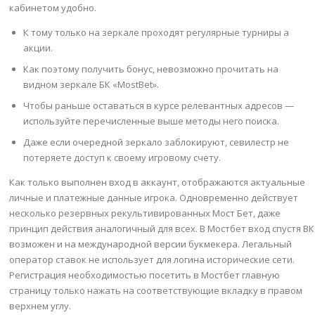
кабинетом удобно.
К тому только на зеркале проходят регулярные турниры а
акции.
Как поэтому получить бонус, невозможно прочитать на
видном зеркале БК «MostBet».
Чтобы раньше оставаться в курсе релевантных адресов —
используйте перечисленные выше методы него поиска.
Даже если очередной зеркало заблокируют, севилестр не
потеряете доступ к своему игровому счету.
Как только выполнен вход в аккаунт, отображаются актуальные
личные и платежные данные игрока. Одновременно действует
несколько резервных рекультивированных Мост Бет, даже
принцип действия аналогичный для всех. В Мостбет вход спустя ВК
возможен и на международной версии букмекера. Легальный
оператор ставок не использует для логина исторические сети.
Регистрация необходимостью посетить в Мостбет главную
страницу только нажать на соответствующие вкладку в правом
верхнем углу.