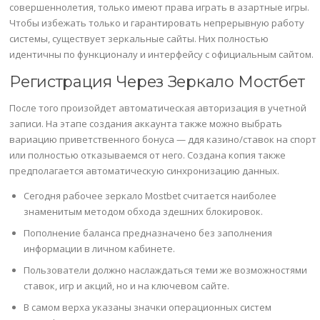
совершеннолетия, только имеют права играть в азартные игры.
Чтобы избежать только и гарантировать непрерывную работу
системы, существует зеркальные сайты. Них полностью
идентичны по функционалу и интерфейсу с официальным сайтом.
Регистрация Через Зеркало Мостбет
После того произойдет автоматическая авторизация в учетной
записи. На этапе создания аккаунта также можно выбрать
вариацию приветственного бонуса — ддя казино/ставок на спорт
или полностью отказываемся от него. Создана копия также
предполагается автоматическую синхронизацию данных.
Сегодня рабочее зеркало Mostbet считается наиболее
знаменитым методом обхода здешних блокировок.
Пополнение баланса предназначено без заполнения
информации в личном кабинете.
Пользователи должно наслаждаться теми же возможностями
ставок, игр и акций, но и на ключевом сайте.
В самом верха указаны значки операционных систем