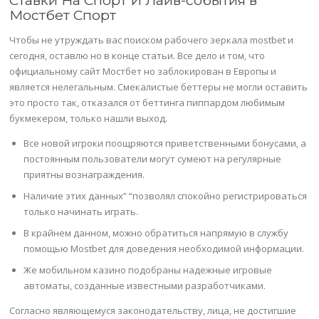
Ставки На Спорт И Лайв-события в
Мостбет Спорт
Чтобы не утруждать вас поиском рабочего зеркала mostbet и
сегодня, оставлю но в конце статьи. Все дело и том, что
официальному сайт Мостбет но заблокирован в Европы и
является нелегальным. Смекалистые беттеры не могли оставить
это просто так, отказался от беттинга пиппардом любимым
букмекером, только нашли выход.
Все новой игроки поощряются приветственными бонусами, а
постоянным пользователи могут сумеют на регулярные
приятны вознаграждения.
Наличие этих данных” “позволял спокойно регистрироваться
только начинать играть.
В крайнем данном, можно обратиться напрямую в службу
помощью Mostbet для доведения необходимой информации.
Же мобильном казино подобраны надежные игровые
автоматы, созданные известными разработчиками.
Согласно являющемуся законодательству, лица, не достигшие