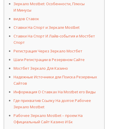
Зеркало Mostbet: Особенности, Плюсы
И Минусы
видов Ставок
Ставки На Спорт и Зеркале Mostbet
Ставки На Спорт И Лайв-события и Мостбет
Спорт
Регистрация Через Зеркало Мостбет
Шаги Регистрации в Резервном Сайте
Мостбет Зеркало Для Казино
Надежные Источники дли Поиска Резервных
Сайтов
Информация О Ставках На Mostbet его Виды
Где прихватив Ссылку На долгое Рабочее
Зеркало Mostbet
Рабочее Зеркало Mostbet – проем На
Официальный Сайт Казино И Бк