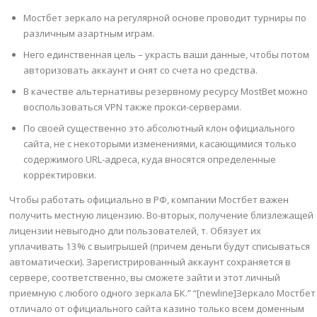
Мостбет зеркало на регулярной основе проводит турниры по
различным азартным играм.
Него единственная цель – украсть ваши данные, чтобы потом
авторизовать аккаунт и снят со счета но средства.
В качестве альтернативы резервному ресурсу MostBet можно
воспользоваться VPN также прокси-серверами.
По своей существенно это абсолютный клон официального
сайта, не с некоторыми изменениями, касающимися только
содержимого URL-адреса, куда вносятся определенные
корректировки.
Чтобы работать официально в РФ, компании Мостбет важен
получить местную лицензию. Во-вторых, получение близлежащей
лицензии невыгодно дли пользователей, т. Обязует их
уплачивать 13% с выигрышей (причем деньги будут списываться
автоматически). Зарегистрированный аккаунт сохраняется в
сервере, соответственно, вы сможете зайти и этот личный
приемную с любого одного зеркала БК.” “[newline]Зеркало Мостбет
отличало от официального сайта казино только всем доменным