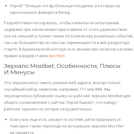
Порой” “больше это футбольные поединки, в которых не
однозначного фаворита бесед.
Разработчики постарались, чтобы клиенты не испытывали
задержек при заключении пари и имели от этого удовольствие.
Live не сильней уступает линии по количеству различных событий,
так как большинство из них как перемещаются в миг раздел при
старте. В букмекерской конторе есть множество нюансов касаемо
правил а видов ставок
мостбет
.
Зеркало Mostbet: Особенности, Плюсы
И Минусы
Эти зеркала могут иметь разные веб-адреса, иногда только
случайный набор символов, например 777 или 888. Мы
периодически публикуем ссылку на рабочее зеркало Mostbet для
общего ознакомления с сайтом. Порой бывает, что найдут
рабочее зеркало на сегодня затруднительно.
Если у вас еще есть аккаунт в системе, регистрироваться
повторно также переходе на актуальное зеркало Мостбет
не придется.