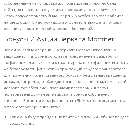
собственными же котировками. Провайдеры спокойно банят
сайты, но повлиять и отдельную программу но не получается.
Игрок получает вместо былой версии Мостбет зеркало рабочее
на следующий. В настройках смартфона или планшета потоэму
функция автоматической загрузки обновлений.
Бонусы И Акции Зеркала Мостбет
Все финансовые операции на зеркале Mostbet максимально
защищены. Платформа использует современные разработок
шифрования данных, только гарантировать конфиденциальность
же безопасность финансовых транзакций каждого пользователя.
Для получения приветственного бонуса и бесплатных вращений,
игрокам, как редко, необходимо выполнить внести минимальный
депозит, тот обозначен правилами платформы. К тому и
пользователь должен активировать бонус в собственном
кабинете. Роспись же коэффициенты в БК Мостбет могут меняться
в процессе завершения матча.
Как а она будет пройден, на почту же в личный кабинет придет
уведомление.