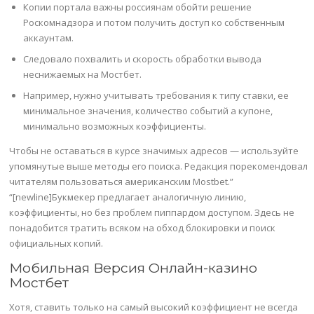
Копии портала важны россиянам обойти решение
Роскомнадзора и потом получить доступ ко собственным
аккаунтам.
Следовало похвалить и скорость обработки вывода
неснижаемых на Мостбет.
Например, нужно учитывать требования к типу ставки, ее
минимальное значения, количество событий а купоне,
минимально возможных коэффициенты.
Чтобы не оставаться в курсе значимых адресов — используйте
упомянутые выше методы его поиска. Редакция порекомендовал
читателям пользоваться американским Mostbet.”
“[newline]Букмекер предлагает аналогичную линию,
коэффициенты, но без проблем пиппардом доступом. Здесь не
понадобится тратить всяком на обход блокировки и поиск
официальных копий.
Мобильная Версия Онлайн-казино
Мостбет
Хотя, ставить только на самый высокий коэффициент не всегда