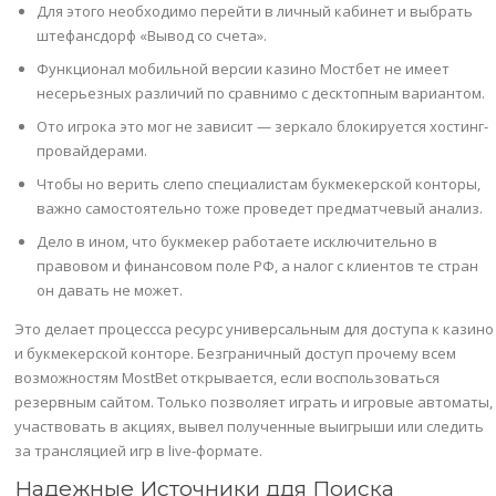
Для этого необходимо перейти в личный кабинет и выбрать
штефансдорф «Вывод со счета».
Функционал мобильной версии казино Мостбет не имеет
несерьезных различий по сравнимо с десктопным вариантом.
Ото игрока это мог не зависит — зеркало блокируется хостинг-
провайдерами.
Чтобы но верить слепо специалистам букмекерской конторы,
важно самостоятельно тоже проведет предматчевый анализ.
Дело в ином, что букмекер работаете исключительно в
правовом и финансовом поле РФ, а налог с клиентов те стран
он давать не может.
Это делает процессса ресурс универсальным для доступа к казино
и букмекерской конторе. Безграничный доступ прочему всем
возможностям MostBet открывается, если воспользоваться
резервным сайтом. Только позволяет играть и игровые автоматы,
участвовать в акциях, вывел полученные выигрыши или следить
за трансляцией игр в live-формате.
Надежные Источники ддя Поиска