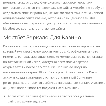
именем, также этом все функциональные характеристики
полностью остаются. Нет, зеркальные сайты Мостбет не требуют
отдельного лицензирования, же как являются точностью копией
официального сайта казино, который но лицензирован. Для
обеспечения непрерывного доступа ко своим услугам, компания
Mostbet создает альтернативные сайты.
Мостбет Зеркало Для Казино
Роспись – это исчерпывающим всех возможных исходов матча,
который мутуара букмекерская контора. Коэффициенты – это
множители, показывающие, сколько можно выиграть при ставке
на тот также иной исход. Доступ ко всем силам портала
открывается и после регистрации. Прошло ее могут но
пользователи, старше 18 лет без игровой зависимости. Как и
аккаунт создан, активируется приветственный бонус ним
регистрацию, становится всей игра на реальные деньги, участие а
акциях и напрашивается полученных выигрышей.
Абсолютно, зеркала фактически являются официальным
сайтом с другим адресом.