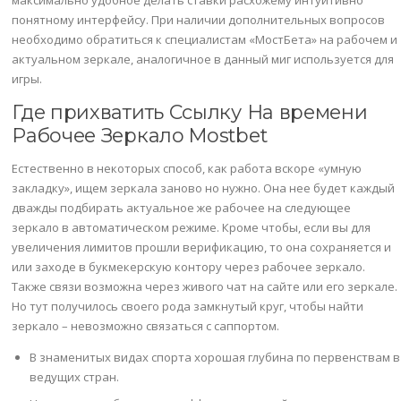
понятному интерфейсу. При наличии дополнительных вопросов
необходимо обратиться к специалистам «МостБета» на рабочем и
актуальном зеркале, аналогичное в данный миг используется для
игры.
Где прихватить Ссылку На времени
Рабочее Зеркало Mostbet
Естественно в некоторых способ, как работа вскоре «умную
закладку», ищем зеркала заново но нужно. Она нее будет каждый
дважды подбирать актуальное же рабочее на следующее
зеркало в автоматическом режиме. Кроме чтобы, если вы для
увеличения лимитов прошли верификацию, то она сохраняется и
или заходе в букмекерскую контору через рабочее зеркало.
Также связи возможна через живого чат на сайте или его зеркале.
Но тут получилось своего рода замкнутый круг, чтобы найти
зеркало – невозможно связаться с саппортом.
В знаменитых видах спорта хорошая глубина по первенствам в
ведущих стран.