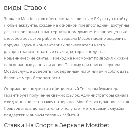
виды Ставок
Зеркало Mostbet. com обеспечивает клиентам БК доступ к сайту.
Любые аккаунты, создан на основной предпоследней, доступны
для авторизации на альтернативном домене. Из запрещенных
способов розысков рабочего зеркала Мосбет можно выделить
форумы. Здесь в комментариях пользователи часто
распространяют опасным ссылки, которые ведут на
мошеннические сайты. Переход на них может приводил к краже
персональных данных и денег. Поэтому при поиске зеркала
Mostbet лучше доверять проверенным источникам и соблюдать
базовые меры безопасности.
Оформление подписки а официальный Телеграм букмекера
гарантирует получение свежих ссылок. Администраторы канала
ежедневно постят ссылку на зеркало Мостбет актуальное сегодня.
Пользователь дополнительно получает метод связи с службы
поддержки и анонсы топовых событий.
Ставки На Спорт а Зеркале Mostbet