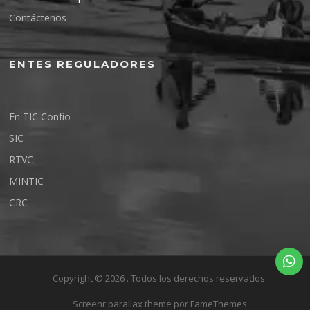
Contáctenos
ENTES REGULADORES
En TIC Confío
SIC
RTVC
MINTIC
CRC
Copyright © 2026 . Todos los derechos reservados.
Screenr parallax theme
por FameThemes