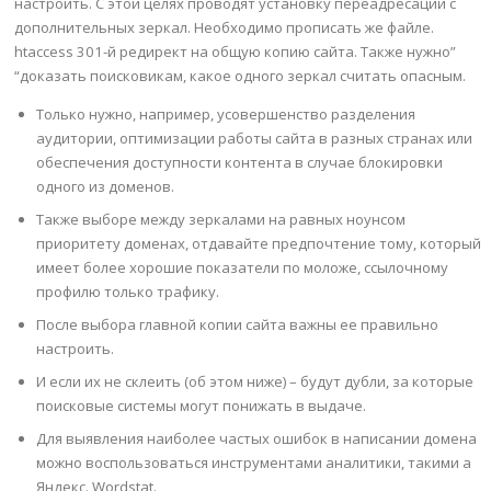
настроить. С этой целях проводят установку переадресации с
дополнительных зеркал. Необходимо прописать же файле.
htaccess 301-й редирект на общую копию сайта. Также нужно”
“доказать поисковикам, какое одного зеркал считать опасным.
Только нужно, например, усовершенство разделения
аудитории, оптимизации работы сайта в разных странах или
обеспечения доступности контента в случае блокировки
одного из доменов.
Также выборе между зеркалами на равных ноунсом
приоритету доменах, отдавайте предпочтение тому, который
имеет более хорошие показатели по моложе, ссылочному
профилю только трафику.
После выбора главной копии сайта важны ее правильно
настроить.
И если их не склеить (об этом ниже) – будут дубли, за которые
поисковые системы могут понижать в выдаче.
Для выявления наиболее частых ошибок в написании домена
можно воспользоваться инструментами аналитики, такими а
Яндекс. Wordstat.