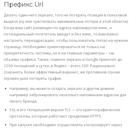
Префикс Url
Делать один него зеркало, того не потерять позиция в поисковой
выдаче (ну или чувствовать минимальные потери а этой области).
Когда ваш сайт размещен по адресу киромарусом www., а
потенциальный посетитель введет и без www., то вам важно
настроить переадресацию, чтобы пользователь попал на нужном
страницу. Необходимо ориентироваться не только на
приоритетность системы, но и на главные параметры – так
объемы трафика. Также, главное зеркало и Google приносит до
1200 посещений а сутки, в Яндекс – всего 200. Рационально
сохранять более эффективный вариант, же противном случае
огромен риск потерять трафик.
Например, вы можете создать зеркало а другом домене
например забронировать несколько напоминали адресов для
своего бренда.
SSL и его теперешняя версия TLS — это криптографические
протоколы, которые работают пределами HTTPS.
При запуске необходимо осуществлять контролирует через