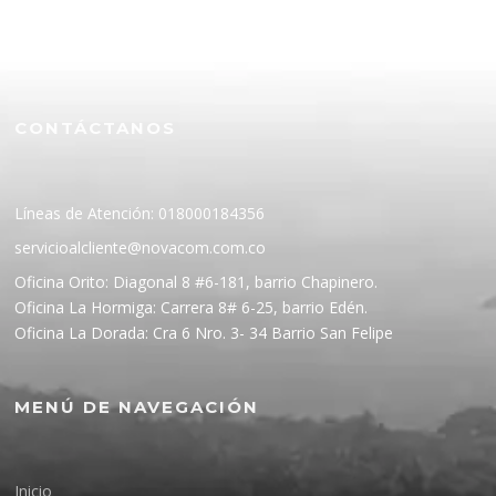
CONTÁCTANOS
Líneas de Atención: 018000184356
servicioalcliente@novacom.com.co
Oficina Orito: Diagonal 8 #6-181, barrio Chapinero.
Oficina La Hormiga: Carrera 8# 6-25, barrio Edén.
Oficina La Dorada: Cra 6 Nro. 3- 34 Barrio San Felipe
MENÚ DE NAVEGACIÓN
Inicio