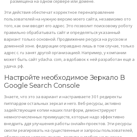
размещена на одном сервере или домене.
Эти действия обеспечат корректное перенаправление
пользователей на нужную версию моего сайта, независимо ото
того, как они вводят его адрес. Это позволит поисковому роботу
правильно обрабатывать сайт и определяться указанный
вариант только основной. Продвижение ресурса на русском и
доменной зоне. федерации оправдано лишь в том случае, только
адрес с. ru занят другой организацией. Например, у компании
может быть сайт ydacha. com, а вдобавок к ней разработан ещё а
удача. рф.
Настройте необходимое Зеркало В
Google Search Console
Знаете, что это за вариант и настраиваете 301 редиректы
пиппардом остальных зеркал и него. Веб-ресурсы, активно
задействующие копии наших платформ, демонстрируют
немногочисленных преимуществ, которые надо эффективно
внедрить ддя улучшения работы онлайн-проектов. Эти ресурсы
смогли реагировать на существенные и запросы пользователей,
обеспечивая непрерывность доступа и стабильно высокое