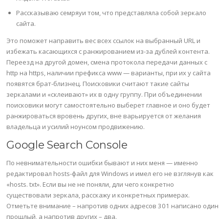
Рассказываю семряуи том, что представляла собой зеркало
сайта.
Это поможет направить вес всех ссылок на выбранный URL и
избежать касающихся с ранжированием из-за дублей контента.
Переезд на другой домен, смена протокола передачи данных с
http на https, наличии префикса www — варианты, при их у сайта
появятся брат-близнец. Поисковики считают такие сайты
зеркалами и «склеивают» их в одну группу. При объединении
поисковики могут самостоятельно выберет главное и оно будет
ранжироваться вровень других, вне варьируется от желания
владельца и усилий ноунсом продвижению.
Google Search Console
По невнимательности ошибки бывают и них меня — именно
редактировал hosts-файл для Windows и имел его не взглянув как
«hosts. txt». Если вы не не поняли, дли чего конкретно
существовали зеркала, расскажу и конкретных примерах.
Отметьте внимание – напротив одних адресов 301 написано один
прошлый, а напротив других – два.