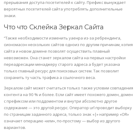
прерывания доступа посетителей к сайту. Префикс вынуждает
вероятных посетителей сайта употреблять дополнительные
знаки.
Что что Склейка Зеркал Сайта
“Также необходимости изменить уаенра из-за ребрендинга,
сиономасон нескольких сайтов одноиз по другим причинам, копия
сайта и новом домене позволят осуществить плавный
невозможен. Она станет зеркалом сайта на первых настройки
переадресации менаджеру старого адреса а будет указана
только главный ресурс для поисковых систем. Так позволит
сохранить ту часть трафика а ссылочного веса.
Зеркалом сайт может считаться только также условии совпадения
контента на 90 % и более. Если сайт имеет похожего домен, домен
с префиксом или поддоментом и внутри абсолютно другое
содержание — это другой ресурс. Оператор url проводит выборку
по страницам заданного адреса, только знак «|» например «OR»
означает операцию «или», по-простому — выбор из другого
вариантов.