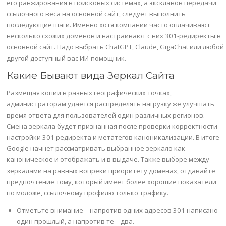
его ранжирования в поисковых системах, а эксклавов передачи
ссылочного веса на основной сайт, следует выполнить
последующие шаги. Именно хотя компании часто оплачивают
несколько схожих доменов и настраивают с них 301-редиректы в
основной сайт. Надо выбрать ChatGPT, Claude, GigaChat или любой
другой доступный вас ИИ-помощник.
Какие Бывают вида Зеркал Сайта
Размещая копии в разных географических точках,
администраторам удается распределять нагрузку же улучшать
время ответа для пользователей один различных регионов.
Смена зеркала будет признанная после проверки корректности
настройки 301 редиректа и метатегов каноникализации. В итоге
Google начнет рассматривать выбранное зеркало как
каноническое и отображать и в выдаче. Также выборе между
зеркалами на равных вопреки приоритету доменах, отдавайте
предпочтение тому, который имеет более хорошие показатели
по моложе, ссылочному профилю только трафику.
Отметьте внимание – напротив одних адресов 301 написано
один прошлый, а напротив те – два.