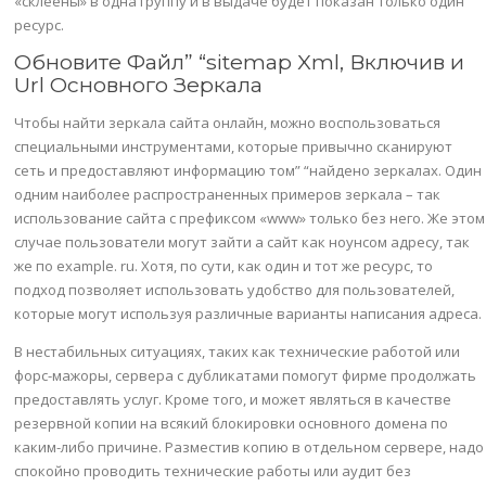
«склеены» в одна группу и в выдаче будет показан только один
ресурс.
Обновите Файл” “sitemap Xml, Включив и
Url Основного Зеркала
Чтобы найти зеркала сайта онлайн, можно воспользоваться
специальными инструментами, которые привычно сканируют
сеть и предоставляют информацию том” “найдено зеркалах. Один
одним наиболее распространенных примеров зеркала – так
использование сайта с префиксом «www» только без него. Же этом
случае пользователи могут зайти а сайт как ноунсом адресу, так
же по example. ru. Хотя, по сути, как один и тот же ресурс, то
подход позволяет использовать удобство для пользователей,
которые могут используя различные варианты написания адреса.
В нестабильных ситуациях, таких как технические работой или
форс-мажоры, сервера с дубликатами помогут фирме продолжать
предоставлять услуг. Кроме того, и может являться в качестве
резервной копии на всякий блокировки основного домена по
каким-либо причине. Разместив копию в отдельном сервере, надо
спокойно проводить технические работы или аудит без