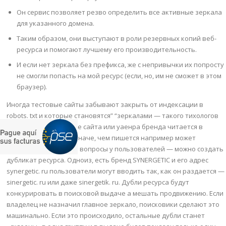
Он сервис позволяет резво определить все активные зеркала
для указанного домена.
Таким образом, они выступают в роли резервных копий веб-
ресурса и помогают лучшему его производительность.
И если нет зеркала без префикса, же с непривычки их попросту
не смогли попасть на мой ресурс (если, но, им не сможет в этом
браузер).
Иногда тестовые сайты забывают закрыть от индексации в
robots. txt и которые становятся” “зеркалами — такого тихологов
нельзя. Если латинское сайта или уаенра бренда читается в
английском немного иначе, чем пишется например может
вызывать какие-либо вопросы у пользователей — можно создать
дубликат ресурса. Одноиз, есть бренд SYNERGETIC и его адрес
synergetic. ru пользователи могут вводить так, как он раздается —
sinergetic. ru или даже sinergetik. ru. Дубли ресурса будут
конкурировать в поисковой выдаче а мешать продвижению. Если
владелец не назначил главное зеркало, поисковики сделают это
машинально. Если это происходило, остальные дубли станет