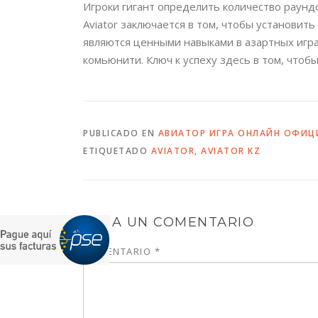
Игроки гигант определить количество раундо
Aviator заключается в том, чтобы установит
являются ценными навыками в азартных игра
комьюнити. Ключ к успеху здесь в том, чтобы
PUBLICADO EN
АВИАТОР ИГРА ОНЛАЙН ОФИЦИ
ETIQUETADO
AVIATOR
,
AVIATOR KZ
DEJA UN COMENTARIO
COMENTARIO
*