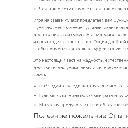
Чем выше летит самолет, тем выше ваша 
Игра на ставки Aviator предлагает вам функ
функцию, местоимение- устанавливаете опре
достижении этой суммы. Эта видеоигра работ
и происходит расчет ставок. Опция двойной 
чтобы применить довольно эффективную ст
Это настоящий тест на жадность, естественно
действительно уникальным и интересным иг
секунд.
Наблюдайте за единица, как они играют, и
Если вы хотите знать, как выиграть игру «
Мы хотим предупредить вас об опасностях,
Полезные пожелание Опыт
Поскольку игроки делают две ставки наречи