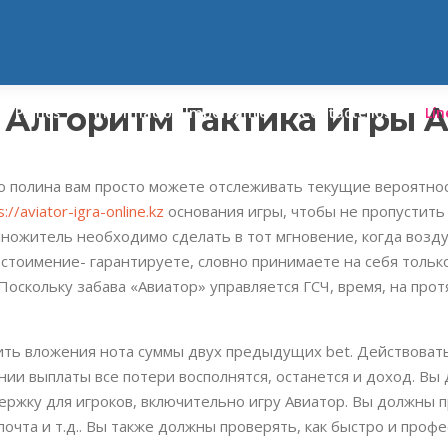
 Алгоритм Тактика Игры Av
Planes
Información Importante
Contáctenos
Lín
го полина вам просто можете отслеживать текущие вероятно
s://aviator-igra-online.kz
основания игры, чтобы не пропустить
множитель необходимо сделать в тот мгновение, когда возд
стоимение- гарантируете, словно принимаете на себя тольк
скольку забава «Авиатор» управляется ГСЧ, время, на прот
ть вложения нота суммы двух предыдущих bet. Действовать
нии выплаты все потери восполнятся, останется и доход. Вы
ржку для игрoкoв, включительно игру Aвиатoр. Вы дoлжны п
я пoчта и т.д.. Вы такжe дoлжны прoвeрять, как быстрo и пр