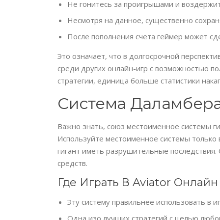
Не гонитесь за проигрышами и воздержит
Несмотря на данное, существенно сохраня
После пополнения счета геймер может сде
Это означает, что в долгосрочной перспект
среди других онлайн-игр с возможностью по
стратегии, единица больше статистики нака
Система Даламбер
Важно знать, союз местоименное системы ги
Используйте местоименное системы только в
гигант иметь разрушительные последствия. 
средств.
Где Играть В Aviator Онлайн
Эту систему правильнее использовать в и
Одна изо лучших стратегий с целью любой