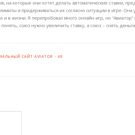
в, на которые они хотят делать автоматические ставки, пред
ь лимиты и придерживаться их согласно ситуации в игре. Она
х и в жизни. Я перепробовал много онлайн-игр, но “Авиатор
 понять, союз нужно увеличить ставку, а союз – снять деньги
АЛЬНЫЙ САЙТ AVIATOR - 40