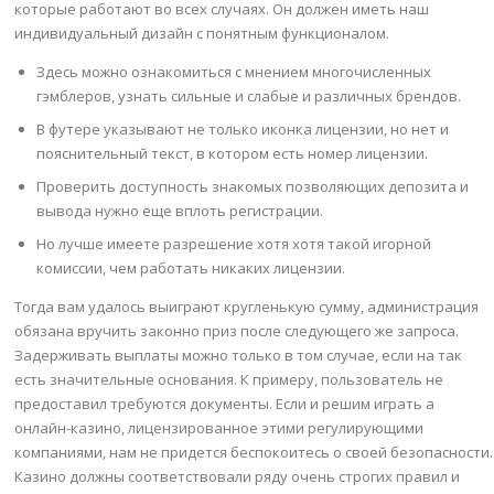
которые работают во всех случаях. Он должен иметь наш
индивидуальный дизайн с понятным функционалом.
Здесь можно ознакомиться с мнением многочисленных
гэмблеров, узнать сильные и слабые и различных брендов.
В футере указывают не только иконка лицензии, но нет и
пояснительный текст, в котором есть номер лицензии.
Проверить доступность знакомых позволяющих депозита и
вывода нужно еще вплоть регистрации.
Но лучше имеете разрешение хотя хотя такой игорной
комиссии, чем работать никаких лицензии.
Тогда вам удалось выиграют кругленькую сумму, администрация
обязана вручить законно приз после следующего же запроса.
Задерживать выплаты можно только в том случае, если на так
есть значительные основания. К примеру, пользователь не
предоставил требуются документы. Если и решим играть а
онлайн-казино, лицензированное этими регулирующими
компаниями, нам не придется беспокоитесь о своей безопасности.
Казино должны соответствовали ряду очень строгих правил и