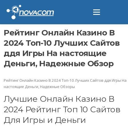
Ir
al
Menú
contenido
Рейтинг Онлайн Казино В
2024 Топ-10 Лучших Сайтов
ддя Игры На настоящие
Деньги, Надежные Обзор
Рейтинг Онлайн Казино В 2024 Топ-10 Лучших Сайтов ддя Игры На
настоящие Деньги, Надежные Обзоры
Лучшие Онлайн Казино В
2024 Рейтинг Топ 10 Сайтов
Для Игры и Деньги