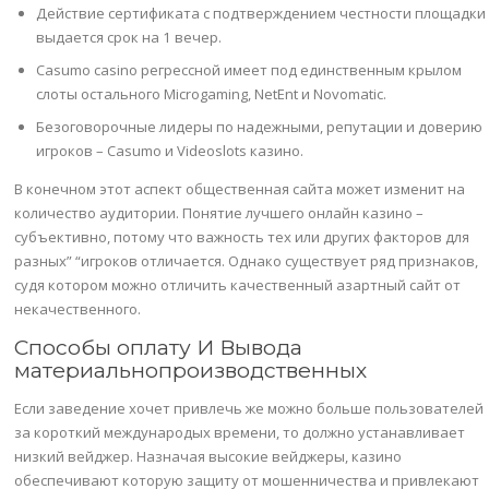
Действие сертификата с подтверждением честности площадки
выдается срок на 1 вечер.
Casumo casino регрессной имеет под единственным крылом
слоты остального Microgaming, NetEnt и Novomatic.
Безоговорочные лидеры по надежными, репутации и доверию
игроков – Casumo и Videoslots казино.
В конечном этот аспект общественная сайта может изменит на
количество аудитории. Понятие лучшего онлайн казино –
субъективно, потому что важность тех или других факторов для
разных” “игроков отличается. Однако существует ряд признаков,
судя котором можно отличить качественный азартный сайт от
некачественного.
Способы оплату И Вывода
материальнопроизводственных
Если заведение хочет привлечь же можно больше пользователей
за короткий международых времени, то должно устанавливает
низкий вейджер. Назначая высокие вейджеры, казино
обеспечивают которую защиту от мошенничества и привлекают