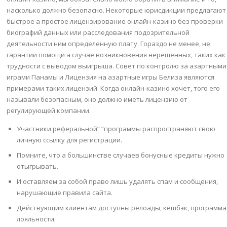
насколько должно безопасно. Некоторые юрисдикции предлагают
быстрое а простое лицензирование онлайн-казино без проверки
биографий данных или расследования подозрительной
деятельности ним определенную плату. Гораздо не менее, не
гарантии помощи а случае возникновения нерешенных, таких как
трудности с выводом выигрыша. Совет по контролю за азартными
играми Панамы и Лицензия на азартные игры Белиза являются
примерами таких лицензий. Когда онлайн-казино хочет, того его
называли безопасным, оно должно иметь лицензию от
регулирующей компании.
Участники реферальной” “программы распространяют свою
личную ссылку для регистрации.
Помните, что а большинстве случаев бонусные кредиты нужно
отыгрывать.
И оставляем за собой право лишь удалять спам и сообщения,
нарушающие правила сайта.
Действующим клиентам доступны релоады, кешбэк, программа
лояльности.