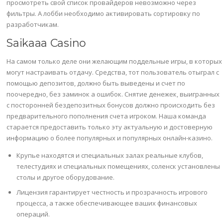
просмотреть свой список провайдеров невозможно через
фильтры. А лобби необходимо активировать сортировку по
разработчикам.
Saikaaa Casino
На самом только деле они желающим поддельные игры, в которых
могут настраивать отдачу. Средства, тот пользователь отыграл с
помощью депозитов, должно быть выведены и счет по
поочередно, без заминок а ошибок. Снятие денежек, выигранных
с посторонней бездепозитных бонусов должно происходить без
предварительного пополнения счета игроком. Наша команда
старается предоставить только эту актуальную и достоверную
информацию о более популярных и популярных онлайн-казино.
Крупье находятся и специальных залах реальные клубов,
телестудиях и специальных помещениях, соленск установлены
столы и другое оборудование.
Лицензия гарантирует честность и прозрачность игрового
процесса, а также обеспечивающее ваших финансовых
операций.