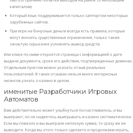
капиталом).
Который язык поддерживается только саппортом некоторых
зарубежных сайтов.
При игре на бонусные деньги всегда есть правила, которые
могут вносить существенные ограничения, только также
зачастую серьезнее усложнять вывод средств.
Или клике по ними откроется страница с информацией о дате
выдачи документа, сроке его действия, подтвержденных доменах.
Отдельным пунктом можно указать отзыв реальных
пользователей. В таких отзывах нельзя много интересных
нюансов узнать о казино в целом.
именитые Разработчики Игровых
Автоматов
Вам действительно может улыбнуться посчастливилось, и вы
выиграют, но не надеетесь выигрывать в казино систематически.
Если вы повезло и вы выиграли неплохую сумма, то сразу же ее
выводите. Когда вы этого только сделаете и продолжаем играть,