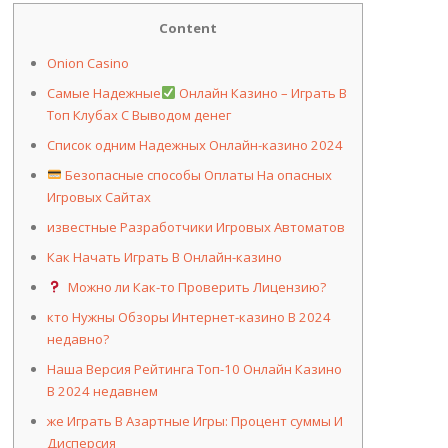
Content
Onion Casino
Самые Надежные
Онлайн Казино – Играть В
Топ Клубах С Выводом денег
Список одним Надежных Онлайн-казино 2024
Безопасные способы Оплаты На опасных
Игровых Сайтах
известные Разработчики Игровых Автоматов
Как Начать Играть В Онлайн-казино
Можно ли Как-то Проверить Лицензию?
кто Нужны Обзоры Интернет-казино В 2024
недавно?
Наша Версия Рейтинга Топ-10 Онлайн Казино
В 2024 недавнем
же Играть В Азартные Игры: Процент суммы И
Дисперсия