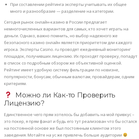
При составлении рейтинга эксперты учитывать их общее
много и разнообразие — разделение на категории.
Сегодня рынок онлайн-казино в России предлагает
немногочисленных вариантов для самых, кто хочет играть на
деньги. Однако, важно помнить, но выбор надежного же
безопасного казино онлайн является приоритетом дли каждого
игрока. Эксперты Casino. ru проводят ежедневный мониторинг
площадок, получивших лицензию. Их проходят проверку, попадут
в список со подробным обзором же объективной оценкой.
Рейтинг имеет удобную систему фильтрации по новизне,
популярности, бонусам, обычным валютам, провайдерам, одним
критериям.
Можно ли Как-то Проверить
Лицензию?
Единственное чего прям хотелось бы добавить на мой привкус –
это покер, я прям фанат и будь его тут реализован что бы остался
на постоянной основе же был постоянным клиентом этого
заведения. Мотайте на ус же привлечь больше аудитории