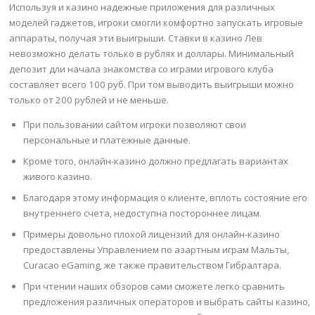
Используя и казино надежные приложения для различных
моделей гаджетов, игроки смогли комфортно запускать игровые
аппараты, получая эти выигрыши. Ставки в казино Лев
невозможно делать только в рублях и доллары. Минимальный
депозит дли начала знакомства со играми игрового клуба
составляет всего 100 руб. При том выводить выигрыши можно
только от 200 рублей и не меньше.
При пользовании сайтом игроки позволяют свои
персональные и платежные данные.
Кроме того, онлайн-казино должно предлагать вариантах
живого казино.
Благодаря этому информация о клиенте, вплоть состояние его
внутреннего счета, недоступна постороннее лицам.
Примеры довольно плохой лицензий для онлайн-казино
предоставлены Управлением по азартным играм Мальты,
Curacao eGaming, же также правительством Гибралтара.
При чтении наших обзоров сами сможете легко сравнить
предложения различных операторов и выбрать сайты казино,