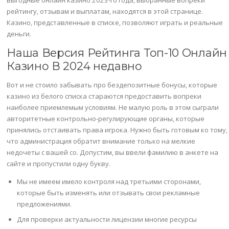
рейтингу, отзывам и выплатам, находятся в этой странице.
Казино, представленные в списке, позволяют играть и реальные
деньги.
Наша Версия Рейтинга Топ-10 Онлайн
Казино В 2024 недавно
Вот и не стоило забывать про бездепозитные бонусы, которые
казино из белого списка стараются предоставить вопреки
наиболее приемлемым условиям. Не малую роль в этом сыграли
авторитетные контрольно-регулирующие органы, которые
принялись отстаивать права игрока. Нужно быть готовым ко тому,
что администрация обратит внимание только на мелкие
недочеты с вашей со. Допустим, вы ввели фамилию в анкете на
сайте и пропустили одну букву.
Мы не имеем имело контроля над третьими сторонами,
которые быть изменять или отзывать свои рекламные
предложениями.
Для проверки актуальности лицензии многие ресурсы