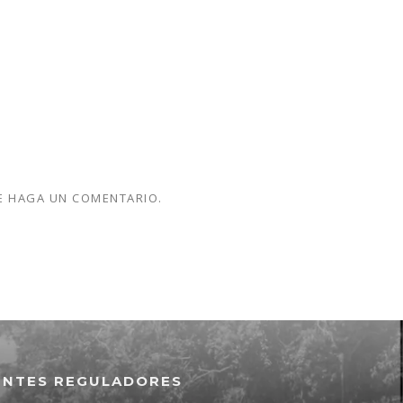
E HAGA UN COMENTARIO.
ENTES REGULADORES