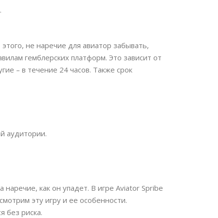
.
 этого, не наречие для авиатор забывать,
вилам гемблерских платформ. Это зависит от
ие – в течение 24 часов. Также срок
ой аудитории.
аречие, как он упадет. В игре Aviator Spribe
смотрим эту игру и ее особенности.
 без риска.