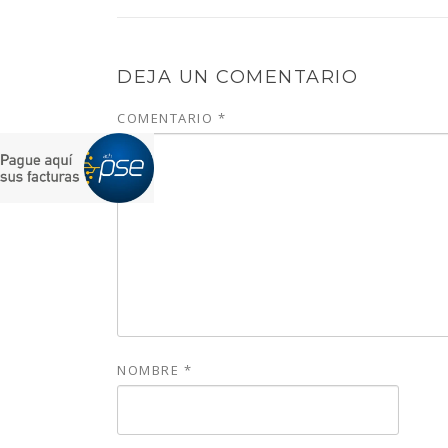
DEJA UN COMENTARIO
COMENTARIO
*
NOMBRE
*