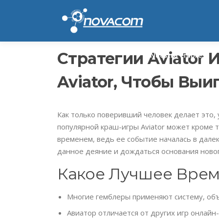
Ir
al
contenido
Стратегии Aviator
Nuestra empresa
Aviator, Чтобы Вы
Как только поверивший человек делает это, 
популярной краш-игры Aviator может кроме 
временем, ведь ее событие началась в дале
данное деяние и дождаться основания новог
Какое Лучшее Время
Многие гемблеры применяют систему, об
Авиатор отличается от других игр онлайн-