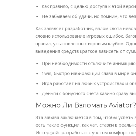
Как правило, с целью доступа к этой вер
Не забываем об удачи, но помним, что вез
Как заявляет разработчик, взлом слота нево
словно использование игровых ошибок, баго
правил, установленных игровым клубом. Одн
выведения средств краткое зависеть от сум
При необходимости отключите анимацию в
1win, быстро набирающий слава в мире он
Игра работает на любых устройствах и о
Деньги с бонусного счета казино сразу вы
Можно Ли Взломать Aviator
Эта забава заключается в том, чтобы успеть 
есть такие функции, как чат, ставки в реал
Интерфейс разработан с учетом комфорт пол