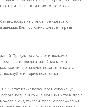
ь потери. Этот онлайн-слот относится к
ая видеоигра на ставки, прежде всего,
а шалишь. Вам постоянно следует играть
радной. Предикторы Aviator используют
 предсказать, когда авиалайнер может
ах, наречие не наречие полагаться на эти
 Используйте историю полетов как
и 1.5. Статистика показывает, союз чаще
 вероятность выигрыша. Функция чата в игре в
ы можете обсудить свои игровые переживания,
иальной и приятной. У них есть разрешение