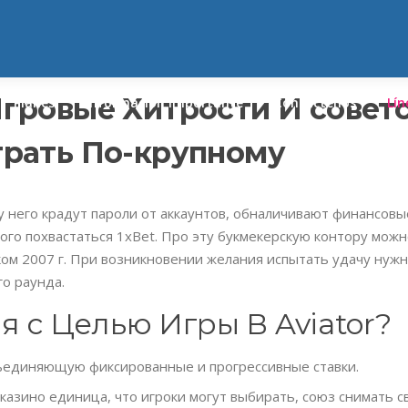
 Игровые Хитрости И совет
Planes
Información Importante
Contáctenos
Lín
играть По-крупному
у него крадут пароли от аккаунтов, обналичивают финансовы
того похвастаться 1xBet. Про эту букмекерскую контору мож
ком 2007 г. При возникновении желания испытать удачу нужн
о раунда.
 с Целью Игры В Aviator?
ъединяющую фиксированные и прогрессивные ставки.
казино единица, что игроки могут выбирать, союз снимать св