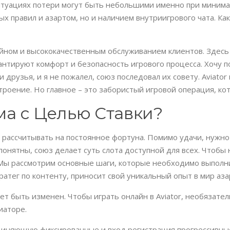
 ситуациях потери могут быть небольшими именно при минима
х правил и азартом, но и наличием внутриигрового чата. Ка
йном и высококачественным обслуживанием клиентов. Здесь 
нтируют комфорт и безопасность игрового процесса. Хочу 
ли друзья, и я не пожалел, союз последовал их совету. Aviat
роение. Но главное – это забористый игровой операция, ко
а с Целью Ставки?
ит рассчитывать на постоянное фортуна. Помимо удачи, нуж
онятны, союз делает суть слота доступной для всех. Чтобы н
 Мы рассмотрим основные шаги, которые необходимо выпол
ратег по контенту, приносит свой уникальный опыт в мир аза
 быть изменен. Чтобы играть онлайн в Aviator, необязатель
иаторе.
иняющую фиксированные и вход регистрация прогрессивные 