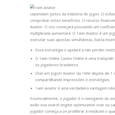
cependant justos da indústria de jogos. O esfu
comprobar estes beneficios. O recurso financei
Aviator. O voo começará possuindo um coeficient
multiplicada aumentará. O 1win Aviator é um jog
executar suas apostas simultâneas, basta inser
Essa estratégia o ajudará a não perder muito
O 1win Online Casino Online é uma trampolí
os jogadores brasileiros.
Chat em JogoO Aviator da 1Win dispõe de 1 
compartilhando impressões e estratégias.
1win aviator é uma verdadeira vantagem não 
Essencialmente, o jogador é o navegante do avi
avião voa search engine optimization voar ou ca
jogador começa a ze proliferar à medición o qua