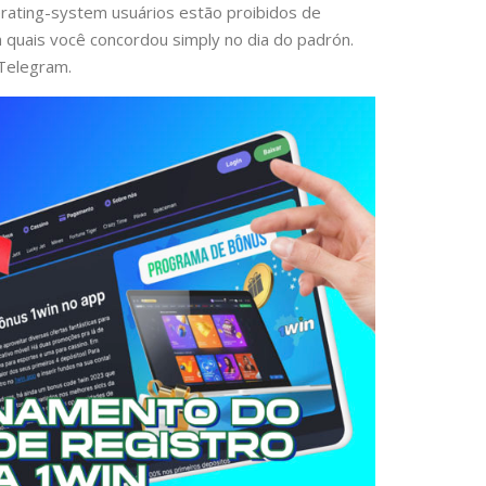
rating-system usuários estão proibidos de
 quais você concordou simply no dia do padrón.
 Telegram.