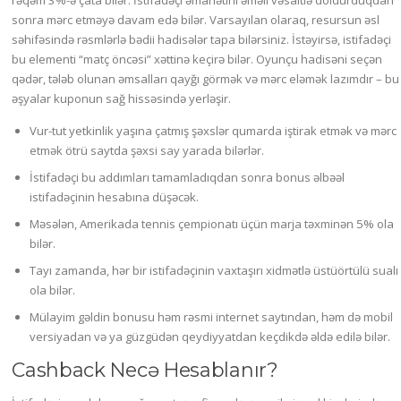
rəqəm 3%-ə çata bilər. İstifadəçi əmanətini əməli vəsaitlə doldurduqdan
sonra mərc etməyə davam edə bilər. Varsayılan olaraq, resursun əsl
səhifəsində rəsmlərlə bədii hadisələr tapa bilərsiniz. İstəyirsə, istifadəçi
bu elementi “matç öncəsi” xəttinə keçirə bilər. Oyunçu hadisəni seçən
qədər, tələb olunan əmsalları qayğı görmək və mərc eləmək lazımdır – bu
əşyalar kuponun sağ hissəsində yerləşir.
Vur-tut yetkinlik yaşına çatmış şəxslər qumarda iştirak etmək və mərc
etmək ötrü saytda şəxsi say yarada bilərlər.
İstifadəçi bu addımları tamamladıqdan sonra bonus əlbəəl
istifadəçinin hesabına düşəcək.
Məsələn, Amerikada tennis çempionatı üçün marja təxminən 5% ola
bilər.
Tayı zamanda, hər bir istifadəçinin vaxtaşırı xidmətlə üstüörtülü sualı
ola bilər.
Mülayim gəldin bonusu həm rəsmi internet saytından, həm də mobil
versiyadan və ya güzgüdən qeydiyyatdan keçdikdə əldə edilə bilər.
Cashback Necə Hesablanır?