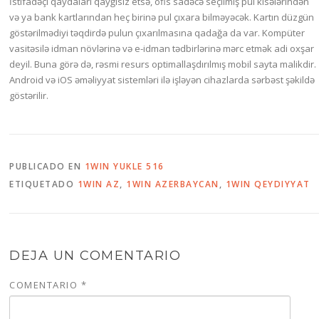
İstifadəçi qaydaları qayğısız etsə, ofis sadəcə seçilmiş pul kisələrindən
və ya bank kartlarından heç birinə pul çıxara bilməyəcək. Kartın düzgün
göstərilmədiyi təqdirdə pulun çıxarılmasına qadağa da var. Kompüter
vasitəsilə idman növlərinə və e-idman tədbirlərinə mərc etmək adi oxşar
deyil. Buna görə də, rəsmi resurs optimallaşdırılmış mobil sayta malikdir.
Android və iOS əməliyyat sistemləri ilə işləyən cihazlarda sərbəst şəkildə
göstərilir.
PUBLICADO EN
1WIN YUKLE 516
ETIQUETADO
1WIN AZ
,
1WIN AZERBAYCAN
,
1WIN QEYDIYYAT
DEJA UN COMENTARIO
COMENTARIO
*