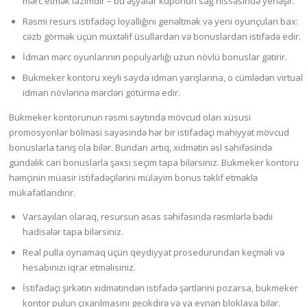
mərc etmək lazımdır – bu əşyalar kuponun sağ hissəsində yerləşir.
Rəsmi resurs istifadəçi loyallığını genəltmək və yeni oyunçuları bax:
cəzb görmək üçün müxtəlif üsullardan və bonuslardan istifadə edir.
İdman mərc oyunlarının populyarlığı uzun növlü bonuslar gətirir.
Bukmeker kontoru xeyli sayda idman yarışlarına, o cümlədən virtual
idman növlərinə mərcləri götürmə edir.
Bukmeker kontorunun rəsmi saytında mövcud olan xüsusi
promosyonlar bölməsi sayəsində hər bir istifadəçi mahiyyət mövcud
bonuslarla tanış ola bilər. Bundan artıq, xidmətin əsl səhifəsində
gündəlik cari bonuslarla şəxsi seçim tapa bilərsiniz. Bukmeker kontoru
həmçinin müasir istifadəçilərini mülayim bonus təklif etməklə
mükafatlandırır.
Varsayılan olaraq, resursun əsas səhifəsində rəsmlərlə bədii
hadisələr tapa bilərsiniz.
Real pulla oynamaq üçün qeydiyyat prosedurundan keçməli və
hesabınızı iqrar etməlisiniz.
İstifadəçi şirkətin xidmətindən istifadə şərtlərini pozarsa, bukmeker
kontor pulun çıxarılmasını gecikdirə və ya eynən bloklaya bilər.