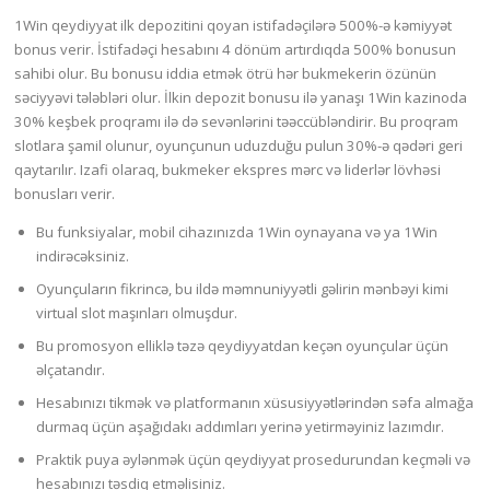
1Win qeydiyyat ilk depozitini qoyan istifadəçilərə 500%-ə kəmiyyət
bonus verir. İstifadəçi hesabını 4 dönüm artırdıqda 500% bonusun
sahibi olur. Bu bonusu iddia etmək ötrü hər bukmekerin özünün
səciyyəvi tələbləri olur. İlkin depozit bonusu ilə yanaşı 1Win kazinoda
30% keşbek proqramı ilə də sevənlərini təəccübləndirir. Bu proqram
slotlara şamil olunur, oyunçunun uduzduğu pulun 30%-ə qədəri geri
qaytarılır. Izafi olaraq, bukmeker ekspres mərc və liderlər lövhəsi
bonusları verir.
Bu funksiyalar, mobil cihazınızda 1Win oynayana və ya 1Win
indirəcəksiniz.
Oyunçuların fikrincə, bu ildə məmnuniyyətli gəlirin mənbəyi kimi
virtual slot maşınları olmuşdur.
Bu promosyon elliklə təzə qeydiyyatdan keçən oyunçular üçün
əlçatandır.
Hesabınızı tikmək və platformanın xüsusiyyətlərindən səfa almağa
durmaq üçün aşağıdakı addımları yerinə yetirməyiniz lazımdır.
Praktik puya əylənmək üçün qeydiyyat prosedurundan keçməli və
hesabınızı təsdiq etməlisiniz.