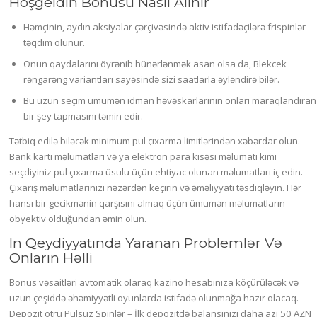
Hoşgeldin Bonusu Nasıl Alınır
Həmçinin, aydın aksiyalar çərçivəsində aktiv istifadəçilərə frispinlər
təqdim olunur.
Onun qaydalarını öyrənib hünərlənmək asan olsa da, Blekcek
rəngarəng variantları sayəsində sizi saatlarla əyləndirə bilər.
Bu uzun seçim ümumən idman həvəskarlarının onları maraqlandıran
bir şey tapmasını təmin edir.
Tətbiq edilə biləcək minimum pul çıxarma limitlərindən xəbərdar olun.
Bank kartı məlumatları və ya elektron para kisəsi məlumatı kimi
seçdiyiniz pul çıxarma üsulu üçün ehtiyac olunan məlumatları iç edin.
Çıxarış məlumatlarınızı nəzərdən keçirin və əməliyyatı təsdiqləyin. Hər
hansı bir gecikmənin qarşısını almaq üçün ümumən məlumatların
obyektiv olduğundan əmin olun.
In Qeydiyyatında Yaranan Problemlər Və
Onların Həlli
Bonus vəsaitləri avtomatik olaraq kazino hesabınıza köçürüləcək və
uzun çeşiddə əhəmiyyətli oyunlarda istifadə olunmağa hazır olacaq.
Depozit ötrü Pulsuz Spinlər – İlk depozitdə balansınızı daha azı 50 AZN