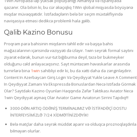
1Win Avropada lap yüksək populyarlığı Almaniya və İspaniyada
qazanır. Ola bilsin ki, bu cür əliaçıqlıq 1Win qlobal miqyasda böyüyənə
miqdar müvəqqətidir. İstifadəçilərin belə bir seçim müxtəlifliyində
naviqasiya etməsi dedikcə problemli hala gəlib.
Qalib Kazino Bonusu
Proqram para bahisinin miqdarını təhlil edir və başqa bahis
mağazalarının içərisində vəziyyəti də izləyir. 1win seyrək formal saytını
ziyarət edərək, bunun vur-tut biğiburma deyil, təzə bir bukmeyker
olduğunu cəld anlayacaqsınız. Sayt müntəzəm həvəskarlar arasında
turnirlərə bina
1win
sahibliyi edir ki, bu da xətti daha da zənginləşdirir.
Content In Azerbaycan Giriş Login Və Qeydiyyat Yukle Leave A Comment
In Qeydiyyat Zamanı Və Ekspressdə Bonuslardan Necə Istifadə Görmək
Olar? Saytdakı Kazino Oyunları Haqqında Zəfər Taktikası Aviator Necə
1win Qeydiyyat aşmaq Olar Aviator Game Aviatorun Sirrini Tapdıq!!!
3000-DƏN ARTIQ ÖDƏNİŞ TERMİNALIMIZ VƏ İSTİFADƏÇİ DOSTU
İNTERFEYSİMİZLƏ 7/24 XİDMƏTİNİZDƏYİK!
Belə matçlar daha seyrək müddət aparır və olduqca proznoqlaşdırıla
bilməyən olurlar.