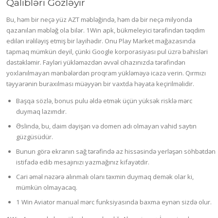
Qalibləri Gözləyir
Bu, həm bir neçə yüz AZT məbləğində, həm də bir neçə milyonda
qazanılan məbləğ ola bilər. 1Win apk, bükmeleyici tərəfindən təqdim
edilən irəliləyiş etmiş bir layihədir. Onu Play Market mağazasında
tapmaq mümkün deyil, çünki Google korporasiyası pul üzrə bahisləri
dəstəkləmir. Fayləri yükləməzdən əvvəl cihazınızda tərəfindən
yoxlanılmayan mənbələrdən proqram yükləməyə icazə verin. Qırmızı
təyyarənin buraxılması müəyyən bir vaxtda həyata keçirilməlidir.
Başqa sözlə, bonus pulu əldə etmək üçün yüksək risklə mərc
duymaq lazımdır.
Əslində, bu, daim dəyişən və domen adı olmayan vahid saytın
güzgüsüdür.
Bunun görə ekranın sağ tərəfində az hissəsində yerləşən söhbətdən
istifadə edib mesajınızı yazmağınız kifayətdir.
Cari əməl nəzərə alınmalı olanı təxmin duymaq demək olar ki,
mümkün olmayacaq.
1 Win Aviator manual mərc funksiyasında baxma eynən sizdə olur.