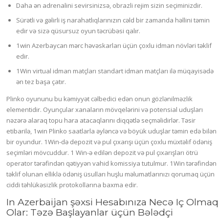
Daha ən adrenalini sevirsinizsə, obrazli rejim sizin seçiminizdir.
Sürətli və gəlirli iş narahatlıqlarınızın cəld bir zamanda həllini təmin
edir və sizə qüsursuz oyun təcrübəsi qalır.
1win Azerbaycan mərc həvəskarları üçün çoxlu idman növləri təklif
edir.
1Win virtual idman matçları standart idman matçları ilə müqayisədə
ən tez başa çatır.
Plinko oyununu bu kəmiyyət cəlbedici edən onun gözlənilməzlik
elementidir. Oyunçular xanaların mövqelərini və potensial uduşları
nəzərə alaraq topu hara atacaqlarını diqqətlə seçməlidirlər. Təsir
etibarilə, 1win Plinko saatlarla əyləncə və böyük uduşlar təmin edə bilən
bir oyundur. 1Win-də depozit və pul çıxarışı üçün çoxlu müxtəlif ödəniş
seçimləri mövcuddur. 1 Win-ə edilən depozit və pul çıxarışları ötrü
operator tərəfindən qətiyyən vahid komissiya tutulmur. 1Win tərəfindən
təklif olunan elliklə ödəniş üsulları huşlu məlumatlarınızı qorumaq üçün
ciddi təhlükəsizlik protokollarına baxma edir.
In Azerbaijan şəxsi Hesabınıza Necə Iç Olmaq
Olar: Təzə Başlayanlar üçün Bələdçi