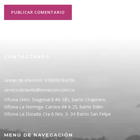
CONTÁCTANOS
Líneas de Atención: 018000184356
servicioalcliente@novacom.com.co
Oficina Orito: Diagonal 8 #6-181, barrio Chapinero.
Oficina La Hormiga: Carrera 8# 6-25, barrio Edén.
Oficina La Dorada: Cra 6 Nro. 3- 34 Barrio San Felipe
MENÚ DE NAVEGACIÓN