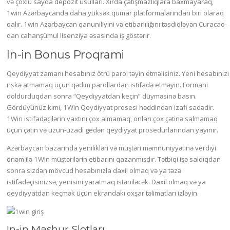
və çoxlu sayda depozit üsulları. Xirda çatışmazlıqlara baxmayaraq,
1win Azərbaycanda daha yüksək qumar platformalarından biri olaraq
qalır. 1win Azərbaycan qanuniliyini və etibarlılığını təsdiqləyən Curacao-
dan cahanşümul lisenziya əsasında iş göstərir.
In-in Bonus Proqrami
Qeydiyyat zamanı hesabınız ötrü parol təyin etməlisiniz. Yeni hesabınızı
riskə atmamaq üçün qədim parollardan istifadə etməyin. Formanı
doldurduqdan sonra “Qeydiyyatdan keçin” düyməsinə basın.
Gördüyünüz kimi, 1Win Qeydiyyat prosesi həddindən izafi sadədir.
1Win istifadəçilərin vaxtını çox almamaq, onları çox çətinə salmamaq
üçün çətin və uzun-uzadı gedən qeydiyyat prosedurlarından yayınır.
Azərbaycan bazarında yenilikləri və müştəri məmnuniyyətinə verdiyi
önəm ilə 1Win müştərilərin etibarını qazanmışdır. Tətbiqi işə saldıqdan
sonra sizdən mövcud hesabınızla daxil olmaq və ya təzə
istifadəçisinizsə, yenisini yaratmaq istəniləcək. Daxil olmaq və ya
qeydiyyatdan keçmək üçün ekrandakı oxşar təlimatları izləyin.
In-in Məşhur Slotları