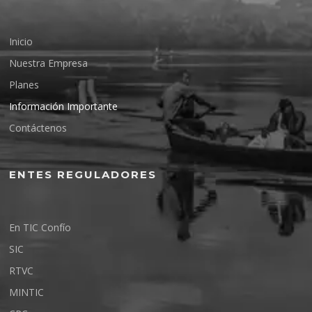
Inicio
Nuestra Empresa
Planes
Información Importante
Contáctenos
ENTES REGULADORES
En TIC Confío
SIC
RTVC
MINTIC