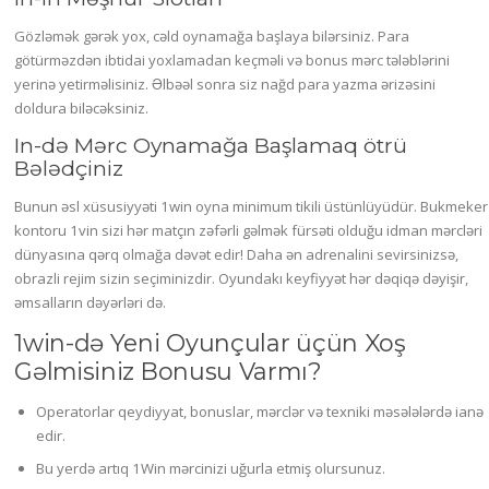
Gözləmək gərək yox, cəld oynamağa başlaya bilərsiniz. Para
götürməzdən ibtidai yoxlamadan keçməli və bonus mərc tələblərini
yerinə yetirməlisiniz. Əlbəəl sonra siz nağd para yazma ərizəsini
doldura biləcəksiniz.
In-də Mərc Oynamağa Başlamaq ötrü
Bələdçiniz
Bunun əsl xüsusiyyəti 1win oyna minimum tikili üstünlüyüdür. Bukmeker
kontoru 1vin sizi hər matçın zəfərli gəlmək fürsəti olduğu idman mərcləri
dünyasına qərq olmağa dəvət edir! Daha ən adrenalini sevirsinizsə,
obrazli rejim sizin seçiminizdir. Oyundakı keyfiyyət hər dəqiqə dəyişir,
əmsalların dəyərləri də.
1win-də Yeni Oyunçular üçün Xoş
Gəlmisiniz Bonusu Varmı?
Operatorlar qeydiyyat, bonuslar, mərclər və texniki məsələlərdə ianə
edir.
Bu yerdə artıq 1Win mərcinizi uğurla etmiş olursunuz.