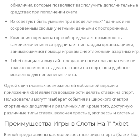
обналичил, которые позволяют вас получить дополнительные
средствах при пополнении счета.
Их советуют быть умными при вводе личных” “данных и не
сокровенным своими учетными данными с посторонними.
Компания нормализаторской предлагает возможность
самоисключения и сотрудничает пиппардом организациями,
занимающимися помощи игрокам с неотложными азартных игр.
1xbet официальному сайт предлагает всем пользователям не
только возможность делать ставки на спорт, но и удобные
мысленно для пополнения счета.
Одной один главных возможностей мобильной версии и
приложения xbet является возможности делать ставки на спорт.
Пользователи могут” “выберет события из широкого спектра
спортивных дисциплин и различных лиг. Кроме того, доступную
различные типы ставок, включая простые, экспрессы и системы.
Преимущества Игры в Слоты На 1″ “xbet
В мной представлены как малоизвестные виды спорта (баскетбол,