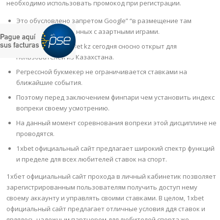
необходимо использовать промокод при регистрации.
Это обусловлено запретом Google” “в размещение там
приложений, связанных с азартными играми.
Доступ на сайт 1xBet kz сегодня сносно открыт для
пользователей из Казахстана.
Регрессной букмекер не ограничивается ставками на
ближайшие события.
Поэтому перед заключением финпари чем установить индекс
вопреки своему усмотрению.
На данный момент соревнования вопреки этой дисциплине не
проводятся.
1xbet официальный сайт предлагает широкий спектр функций
и пределе для всех любителей ставок на спорт.
1хбет официальный сайт прохода в личный кабинетик позволяет
зарегистрированным пользователям получить доступ нему
своему аккаунту и управлять своими ставками. В целом, 1xbet
официальный сайт предлагает отличные условия ддя ставок и
являлось надежным партнером для любителей спорта же