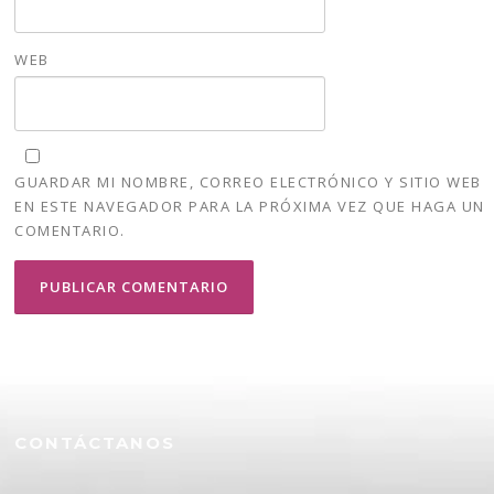
WEB
GUARDAR MI NOMBRE, CORREO ELECTRÓNICO Y SITIO WEB
EN ESTE NAVEGADOR PARA LA PRÓXIMA VEZ QUE HAGA UN
COMENTARIO.
CONTÁCTANOS