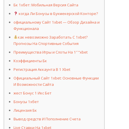
Бк 1хбет: Мобильная Версия Сайта
когда Ли Бонусы в Букмекерской Конторе?
официальному Сайт 1xbet — Обзор Дизайна и
Функционала
как невозможно Заработать С 1xbet?
Прогнозы На Спортивные События
Преимущества Игры и Слоты На 1″ “xbet
Коэффициенты Бк
Регистрация Аккаунта В 1 Xbet
Официальный Сайт 1xbet: Основные Функции
И Возможности Сайта
жест Бонус 1 Икс Бет
Бонусы 1хбет
Лицензия Бк
Вывод средств И Пополнение Счета
Live Ставки На 1xbet