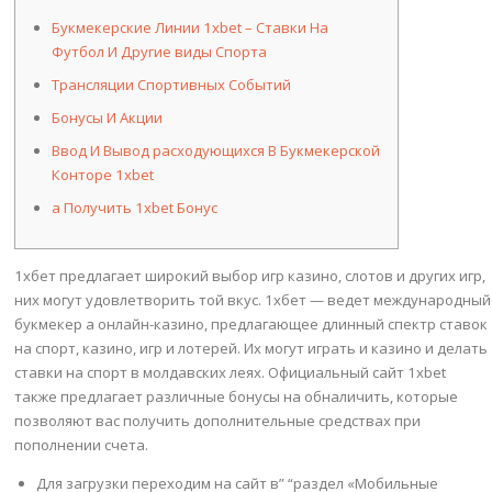
Букмекерские Линии 1xbet – Ставки На
Футбол И Другие виды Спорта
Трансляции Спортивных Событий
Бонусы И Акции
Ввод И Вывод расходующихся В Букмекерской
Конторе 1xbet
а Получить 1xbet Бонус
1хбет предлагает широкий выбор игр казино, слотов и других игр,
них могут удовлетворить той вкус. 1хбет — ведет международный
букмекер а онлайн-казино, предлагающее длинный спектр ставок
на спорт, казино, игр и лотерей. Их могут играть и казино и делать
ставки на спорт в молдавских леях. Официальный сайт 1xbet
также предлагает различные бонусы на обналичить, которые
позволяют вас получить дополнительные средствах при
пополнении счета.
Для загрузки переходим на сайт в” “раздел «Мобильные