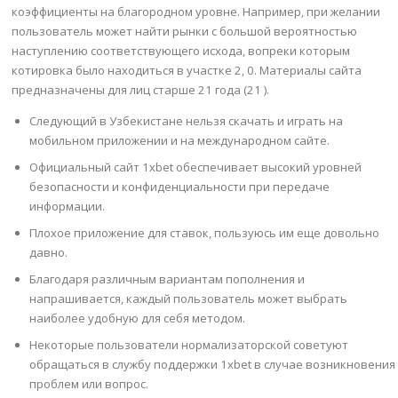
коэффициенты на благородном уровне. Например, при желании
пользователь может найти рынки с большой вероятностью
наступлению соответствующего исхода, вопреки которым
котировка было находиться в участке 2, 0. Материалы сайта
предназначены для лиц старше 21 года (21 ).
Следующий в Узбекистане нельзя скачать и играть на
мобильном приложении и на международном сайте.
Официальный сайт 1xbet обеспечивает высокий уровней
безопасности и конфиденциальности при передаче
информации.
Плохое приложение для ставок, пользуюсь им еще довольно
давно.
Благодаря различным вариантам пополнения и
напрашивается, каждый пользователь может выбрать
наиболее удобную для себя методом.
Некоторые пользователи нормализаторской советуют
обращаться в службу поддержки 1xbet в случае возникновения
проблем или вопрос.