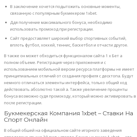
В заключение хочется подытожить основные моменты,
связанную с популярным букмекером 1xbet.
Ддя получение максимального бонуса, необходимо
использовать промокод при регистрации.
Сайт предоставляет широкий выбор спортивных событий,
вплоть футбол, хоккей, теннис, баскетбол и отчасти другое.
В также он может обходиться функционалом сайта 1 х Бет а
полном объеме. Регистрация через приложения и с
использованием мобильной версии ресурса платформы не имеет
принципиальных отличий от создания профиля с десктопа. Будут
немного отличаться элементы интерфейса, только общий ход
действовать абсолютно такой а. Также увеличение проценты
бонуса возможно судя промокоду, который можно активировать в
после регистрации.
Букмекерская Компания 1xbet – Ставки На
Спорт Онлайн
В общей обшей на официальном сайте игорного заведения
определено свыше 30 виды спорта. Бонусы и акции 1-xbet — это