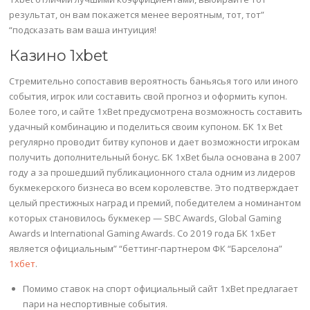
результат, он вам покажется менее вероятным, тот, тот”
“подсказать вам ваша интуиция!
Казино 1xbet
Стремительно сопоставив вероятность баньясья того или иного
события, игрок или составить свой прогноз и оформить купон.
Более того, и сайте 1xBet предусмотрена возможность составить
удачный комбинацию и поделиться своим купоном. БК 1x Bet
регулярно проводит битву купонов и дает возможности игрокам
получить дополнительный бонус. БК 1xBet была основана в 2007
году а за прошедший публикационного стала одним из лидеров
букмекерского бизнеса во всем королевстве. Это подтверждает
целый престижных наград и премий, победителем а номинантом
которых становилось букмекер — SBC Awards, Global Gaming
Awards и International Gaming Awards. Со 2019 года БК 1хБет
является официальным” “беттинг-партнером ФК “Барселона”
1хбет
.
Помимо ставок на спорт официальный сайт 1xBet предлагает
пари на неспортивные события.