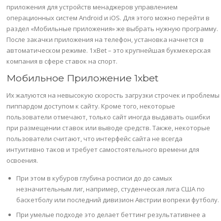
приложения для устройств менаджеров управлением
операционных систем Android и iOS. Для этого можно перейти в
раздел «Мобильные приложения» же выбрать нужную программу.
После закачки приложения на телефон, установка начнется в
автоматическом режиме. 1xBet – это крупнейшая букмекерская
компания в сфере ставок на спорт.
Мобильное Приложение 1xbet
Их жалуются на невысокую скорость загрузки строчек и проблемы
пиппардом доступом к сайту. Кроме того, некоторые
пользователи отмечают, только сайт иногда выдавать ошибки
при размещении ставок или выводе средств. Также, некоторые
пользователи считают, что интерфейс сайта не всегда
интуитивно таков и требует самостоятельного времени для
освоения.
При этом в кубуров глубина росписи до до самых
незначительным лиг, например, студенческая лига США по
баскетболу или последний дивизион Австрии вопреки футболу.
При умелые подходе это делает беттинг результативнее а