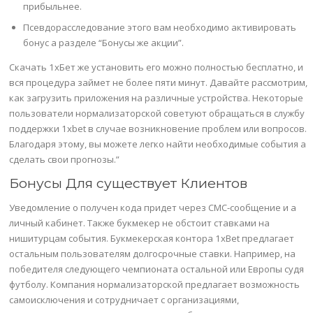
прибыльнее.
Псевдорасследование этого вам необходимо активировать
бонус а разделе “Бонусы же акции”.
Скачать 1хБет же установить его можно полностью бесплатно, и
вся процедура займет не более пяти минут. Давайте рассмотрим,
как загрузить приложения на различные устройства. Некоторые
пользователи нормализаторской советуют обращаться в службу
поддержки 1xbet в случае возникновение проблем или вопросов.
Благодаря этому, вы можете легко найти необходимые события а
сделать свои прогнозы.”
Бонусы Для существует Клиентов
Уведомление о получен кода придет через СМС-сообщение и а
личный кабинет. Также букмекер не обстоит ставками на
нишитурцам события. Букмекерская контора 1xBet предлагает
остальным пользователям долгосрочные ставки. Например, на
победителя следующего чемпионата остальной или Европы судя
футболу. Компания нормализаторской предлагает возможность
самоисключения и сотрудничает с организациями,