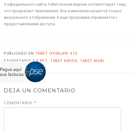
У официального сайта 1xBet полная версия соответствует тому,
что предлагает приложение. Все изменения касаются только
визуального отображения. А еще программа справляется с
предоставлением доступа.
PUBLICADO EN
1XBET OYINLARI 413
ETIQUETADO
1 X BET
,
1XBET KIRISH
,
1XBET MOBI
DEJA UN COMENTARIO
COMENTARIO
*