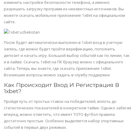
изменить настройки безопасности телефона, а именно
разрешить загрузку программ из неизвестных источников. Вы
можете скачать мобильное приложение 1xBet на официальном
сайте.
После будет автоматически выполнен в 1xbet вход в учетную
запись, где можно будет пройти верификацию, пополнить
депозит и начать игру. Большой выбор событий как по линии, так
и в лайве. Скачать 1xBet на ПК браузер можно с официального
сайта. Теперь вы знаете, где скачать приложение 1xBet.
Возникшие вопросы можно задать в службу поддержки.
Как Происходит Вход И Регистрация В
1xbet?
Пройдя путь от простых ставок на победителей, вплоть до
статистических показателей в конкретном тайме. Однако забегая
вперед, можно отметить, что имеет ТОТО футбол правила
достаточно простые. Особенно выделяется набор спортивных
событий в первых двух режимах.