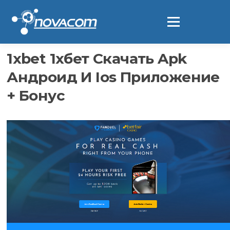
Ir
al
Menú
contenido
1xbet 1хбет Скачать Apk
Андроид И Ios Приложение
+ Бонус