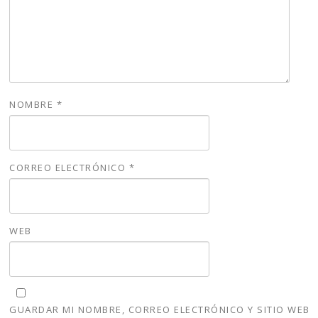
NOMBRE
*
CORREO ELECTRÓNICO
*
WEB
GUARDAR MI NOMBRE, CORREO ELECTRÓNICO Y SITIO WEB