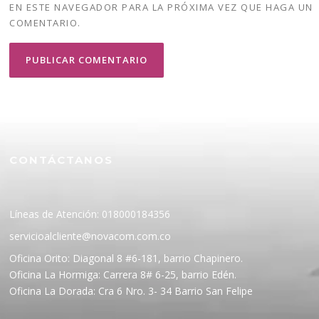
EN ESTE NAVEGADOR PARA LA PRÓXIMA VEZ QUE HAGA UN
COMENTARIO.
CONTÁCTANOS
Líneas de Atención: 018000184356
servicioalcliente@novacom.com.co
Oficina Orito: Diagonal 8 #6-181, barrio Chapinero.
Oficina La Hormiga: Carrera 8# 6-25, barrio Edén.
Oficina La Dorada: Cra 6 Nro. 3- 34 Barrio San Felipe