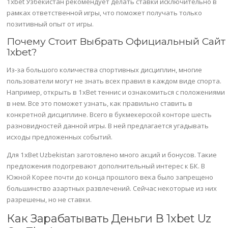
1xbet Узбекистан рекомендует делать ставки исключительно в
рамках ответственной игры, что поможет получать только
позитивный опыт от игры.
Почему Стоит Выбрать Официальный Сайт
1xbet?
Из-за большого количества спортивных дисциплин, многие
пользователи могут не знать всех правил в каждом виде спорта.
Например, открыть в 1xBet теннис и ознакомиться с положениями
в нем. Все это поможет узнать, как правильно ставить в
конкретной дисциплине. Всего в букмекерской конторе шесть
разновидностей данной игры. В ней предлагается угадывать
исходы предложенных событий.
Для 1xBet Uzbekistan заготовлено много акций и бонусов. Такие
предложения подогревают дополнительный интерес к БК. В
Южной Корее почти до конца прошлого века было запрещено
большинство азартных развлечений. Сейчас некоторые из них
разрешены, но не ставки.
Как Зарабатывать Деньги В 1xbet Uz