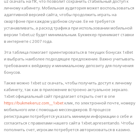
uz скачать на ПК, что позволит сохранить стабильный доступ к
личному кабинету. Мобильная аудитория может воспользоваться
адаптивной версией сайта, чтобы продолжить играть на
смартфоне при каждом удобном случае. Ее не требуется
устанавливать, а расход трафика при использовании мобильной
версии 1xbet.uz будет минимальным. Букмекер принимает ставки
в интернете с 2007 года.
Эта таблица помогает ориентироваться в текущих бонусах 1xBet
и выбрать наиболее подходящее предложение. Важно учитывать
требования к вейджеру и минимальному депозиту для получения
бонусов.
Также можно 1xbet uz скачать, чтобы получить доступ к личному
кабинету, так как в приложение встроено актуальное зеркало.
1xbet официальный сайт предлагает открыть счет в one
https://bukmekeruz.com__1xbet
клик, по электронной почте, номеру
мобильного или с помощью мессенджеров. В процессе
регистрации потребуется указать минимум информации о себе и
согласиться с правилами нашего сайта 1xbet.apresentando. Чтобы
пополнить счет, игрокам потребуется авторизоваться в казино.