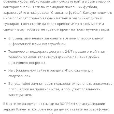
основных событий, которые сами сможете найти в букмекерских
конторах онлайн. Если вы громадной поклонник футбола,
здравствуйте в наш раздел “Ставки на футбол”. Каждую неделю в
мире проходят столько важных матчей а различных лигах и
турнирах. 1xBet ставки на спорт прихватил их в этом месте и
сделали все, чтобы вы не тратили время на поиск нужному игры.
Впоследствии нельзя заполнить все поля с персональной
информацией в личном служебном.
Техническая поддержка доступна 24/7 прошло онлайн-чат,
телефон же email, гарантируя длинное решение любых
возникшего вопросов.
На официальном сайте в разделе «Приложение для
смартфонов».
Бонусы 1xbet важны новым пользователям начать знакомство
с площадкой на приятной ноте, и поощряют лояльность
завсегдатаев.
В факте же разделе нет ссылки на ВОПРЕКИ для актуализации
зеркал. Клиенты, которые всегда делают ставки на смартфонах,