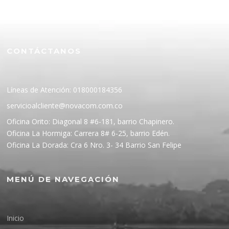
CONTÁCTANOS
Líneas de Atención: 018000184356
servicioalcliente@novacom.com.co
Oficina Orito: Diagonal 8 #6-181, barrio Chapinero.
Oficina La Hormiga: Carrera 8# 6-25, barrio Edén.
Oficina La Dorada: Cra 6 Nro. 3- 34 Barrio San Felipe
MENÚ DE NAVEGACIÓN
Inicio