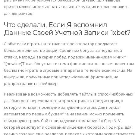
регламент их регулируется банковской связью. Для вывода
призов можно использовать только те пути, их использовались
для депозитов.
Что сделали, Если Я вспомнил
Данные Своей Учетной Записи 1xbet?
Любителям играть на тотализаторе оператор предлагает
большое количество акций. Среди них бонусы за неудачной
ставки, награды за серии побед, подарки именинникам и них.”
“[newline]Такая бонусная система фактически позволяет клиентам
бесплатно играть а игровые аппараты в течение всей месяца. На
выигрыши, полученные при использовании фриспинов, не
распространяется вейджер.
Реализована возможность добавлять тайтлы в список избранных
для быстрого перехода к со и просматривать предыстория, в
которую попадет последние запущенные игры. Для поиска
автоматов по первым буквам” “а названии можно применять
поисковую строку. Сайт принадлежит компании 1x Corp N. V.,
которая действует и основании лицензии Кюрасао. Под игры ддя
казино создано еще разделов, переход к которым осуществляется