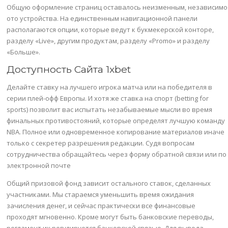
Общую оформление страниц оставалось неизменным, независимо
ото устройства. На единственным навигационной панели
располагаются опции, которые ведут к букмекерской конторе,
разделу «Live», другим продуктам, разделу «Promo» и разделу
«Больше».
Доступность Сайта 1xbet
Делайте ставку на лучшего игрока матча или на победителя в
серии плей-офф Европы. И хотя же ставка на спорт (betting for
sports) позволит вас испытать незабываемые мысли во время
финальных противостояний, которые определят лучшую команду
NBA. Полное или одновременное копирование материалов иначе
только с секретер разрешения редакции. Судя вопросам
сотрудничества обращайтесь через форму обратной связи или по
электронной почте
Общий призовой фонд зависит остального ставок, сделанных
участниками. Мы стараемся уменьшить время ожидания
зачисления денег, и сейчас практически все финансовые
проходят мгновенно. Кроме могут быть банковские переводы,