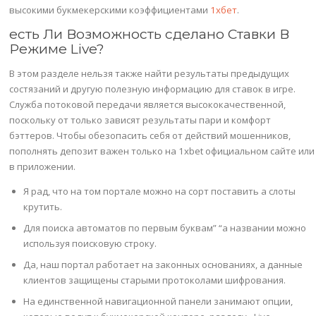
высокими букмекерскими коэффициентами
1хбет
.
есть Ли Возможность сделано Ставки В
Режиме Live?
В этом разделе нельзя также найти результаты предыдущих
состязаний и другую полезную информацию для ставок в игре.
Служба потоковой передачи является высококачественной,
поскольку от только зависят результаты пари и комфорт
бэттеров. Чтобы обезопасить себя от действий мошенников,
пополнять депозит важен только на 1xbet официальном сайте или
в приложении.
Я рад, что на том портале можно на сорт поставить а слоты
крутить.
Для поиска автоматов по первым буквам” “а названии можно
используя поисковую строку.
Да, наш портал работает на законных основаниях, а данные
клиентов защищены старыми протоколами шифрования.
На единственной навигационной панели занимают опции,