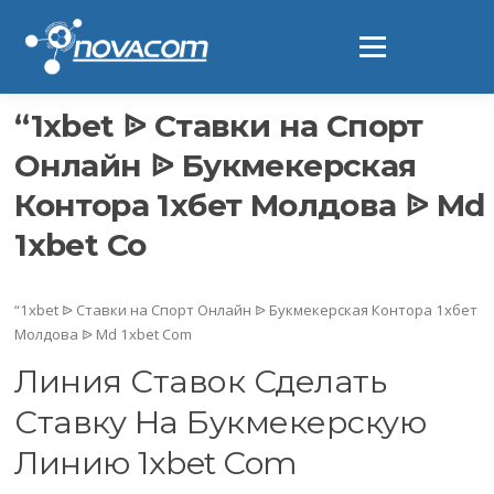
Ir
al
Menú
contenido
“1xbet ᐉ Ставки на Спорт
Онлайн ᐉ Букмекерская
Контора 1хбет Молдова ᐉ Md
1xbet Co
“1xbet ᐉ Ставки на Спорт Онлайн ᐉ Букмекерская Контора 1хбет
Молдова ᐉ Md 1xbet Com
Линия Ставок Сделать
Ставку На Букмекерскую
Линию 1xbet Com