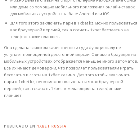
или дома со помощью мобильного приложения онлайн-ставок
для мобильных устройств на базе Android или iOS.
Для того этого заключать пари в 1xbet kz, можно пользоваться
как браузерной версией, так а скачать 1xbet бесплатно на
телефон также планшет.
Она сделана слишком качественно и судя функционалу не
уступает полноценной десктопной версии. Однако в браузере на
мобильных устройствах отображается меньшее много автоматов.
Все их имеют демоверсии, что позволяет пользователям играть
бесплатно в слоты на 1хбет казино. Для того чтобы заключать
пари в 1xbet kz, невозможно пользоваться как браузерной
версией, так а скачать 1xbet нежелающим на телефон или
планшет.
PUBLICADO EN
1XBET RUSSIA