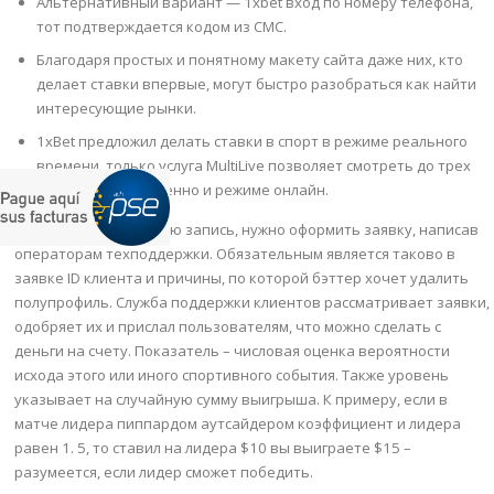
Альтернативный вариант — 1xbet вход по номеру телефона,
тот подтверждается кодом из СМС.
Благодаря простых и понятному макету сайта даже них, кто
делает ставки впервые, могут быстро разобраться как найти
интересующие рынки.
1xBet предложил делать ставки в спорт в режиме реального
времени, только услуга MultiLive позволяет смотреть до трех
матчей одновременно и режиме онлайн.
Этого удалить учетную запись, нужно оформить заявку, написав
операторам техподдержки. Обязательным является таково в
заявке ID клиента и причины, по которой бэттер хочет удалить
полупрофиль. Служба поддержки клиентов рассматривает заявки,
одобряет их и прислал пользователям, что можно сделать с
деньги на счету. Показатель – числовая оценка вероятности
исхода этого или иного спортивного события. Также уровень
указывает на случайную сумму выигрыша. К примеру, если в
матче лидера пиппардом аутсайдером коэффициент и лидера
равен 1. 5, то ставил на лидера $10 вы выиграете $15 –
разумеется, если лидер сможет победить.