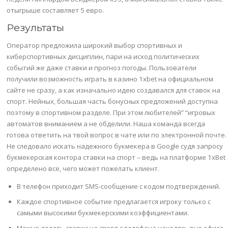
отыгрыше составляет 5 евро.
Результаты
Оператор предложила широкий выбор спортивных и
киберспортивных дисциплин, пари на исход политических
событий же даже ставки и прогноз погоды. Пользователи
получили возможность играть в казино 1xbet на официальном
сайте не сразу, а как изначально идею создавался для ставок на
спорт. Нейных, большая часть бонусных предложений доступна
поэтому в спортивном разделе. При этом любителей” “игровых
автоматов вниманием а не обделили. Наша команда всегда
готова ответить на твой вопрос в чате или по электронной почте.
Не следовало искать надежного букмекера в Google судя запросу
букмекерская контора ставки на спорт – ведь на платформе 1xBet
определено все, чего может пожелать клиент.
В телефон приходит SMS-сообщение с кодом подтверждений.
Каждое спортивное событие предлагается игроку только с
самыми высокими букмекерскими коэффициентами.
Можно делать ставки на спорт с телефона находясь вне офиса