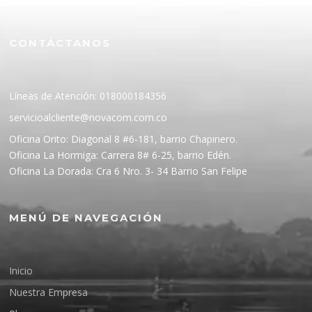
CONTÁCTANOS
Líneas de Atención: 018000184356
servicioalcliente@novacom.com.co
Oficina Orito: Diagonal 8 #6-181, barrio Chapinero.
Oficina La Hormiga: Carrera 8# 6-25, barrio Edén.
Oficina La Dorada: Cra 6 Nro. 3- 34 Barrio San Felipe
MENÚ DE NAVEGACIÓN
Inicio
Nuestra Empresa