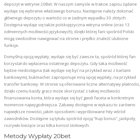
depozyt w witrynie 20Bet. W naszym zamysle w trakcie zapisu żądane
wydaje się wybranie właściwego bonusu. Następnie należy dokonać
głównego depozytu o wartości co w żadnym wypadku 30 złotych.
Dostępna wydaje się także polskojęzyczna witryna online (oraz 13
odmiennych możliwości językowych), dzięki której fani spośród Polski
mogą swobodnie nawigować na stronie i prędko znaleźć ulubione
funkcje.
Domyślną opcją wypłaty, wydaje się być zawsze ta, spośród której fan
korzystał do wpłacenia ostatniego depozytu. Gdy taka możliwość
będzie niedostępna (tak wydaje się być na przykład wraz z kartami
bankowymi), bukmacher zaproponuje inną opcję wypłaty, na przykład
transfer bankowy. W stronie są oferowane liczne alternatywy płatności,
dzięki czemu każdy gracz może skorzystać z takiej możliwości
finansowania konta, która wydaje się być gwoli faceta w konkretnym
momencie najwygodniejsza. Zabawy dostępne w wykazu to zarówno
największe nowości, jakim sposobem i wypróbowane hity wśród
zawodników. Dostępne są tytułu spośród opcją “Kup bonus”, jackpoty,
rozrywki bieżące oraz kilka konsol stołowych.
Metody Wypłaty 20bet