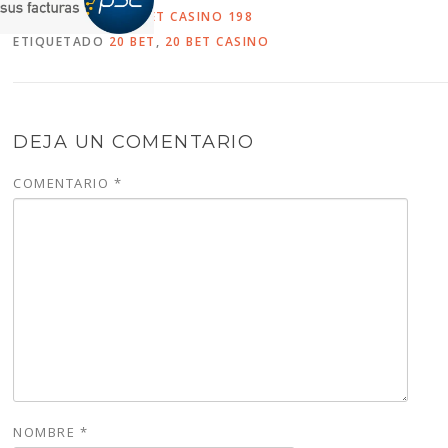
PUBLICADO EN
20 BET CASINO 198
ETIQUETADO
20 BET
,
20 BET CASINO
DEJA UN COMENTARIO
COMENTARIO
*
NOMBRE
*