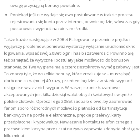
uwagę przyciągną bonusy powitalne.
Poniekąd jeśli nie wydaje się owo postulowane w trakcie procesu
rejestrowania się konta przez internet, pewnie będzie, wówczas gdy
postanowisz wypłacić nazbierane środki.
Także każde następujące w 20Bet PL logowanie przeminie prędko i
wyjąwszy problemów, ponieważ wystarczy wyłącznie uruchomić okno
logowania, wpisać swój 20Bet login i hasło i zatwierdzić. Powinno Się
też pamiętać, że wytyczne i postulaty jakie możliwości do bonusów
stanowią, że Twe wygrane mają czterdziestokrotny wymóg zabawy. Jest
To znaczy tyle, że wszelkie bonusy, które zrealizujesz – muszą być
obrócone co najmniej 40 razy, przedtem będziesz w stanie wypłacić
osiągnięte wraz z nich wygrane. W naszej stronie hazardowej
akceptowanych jest kilkadziesiąt walut obcych światowych, w tymże
polskie złotówki. Oprócz Tego 20Bet zadbało o owo, by zaoferować
fanom sporo różnorodnych możliwości płatności od kart instytucji
bankowych na portfele elektroniczne, prędkie przelewy, karty
przedpłacone i kryptowaluty. Nawiązanie kontaktu telefonicznego z
pracownikiem kasyna przez czat na żywo zapewnia zdobycie obsługi w
kilka minut.