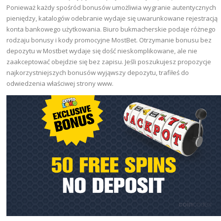
Ponieważ każdy spośród bonusów umożliwia wygranie autentycznych
pieniędzy, katalogów odebranie wydaje się uwarunkowane rejestracją
konta bankowego użytkowania. Biuro bukmacherskie podaje różnego
rodzaju bonusy i kody promocyjne MostBet. Otrzymanie bonusu bez
depozytu w Mostbet wydaje się dość nieskomplikowane, ale nie
zaakceptować obejdzie się bez zapisu. Jeśli poszukujesz propozycje
najkorzystniejszych bonusów wyjąwszy depozytu, trafiłeś do
odwiedzenia właściwej strony www.