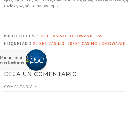
rozległy wybór tematów i opcji.
PUBLICADO EN
20BET CASINO LOGOWANIE 265
ETIQUETADO
20 BET CASINO
,
20BET CASINO LOGOWANIE
DEJA UN COMENTARIO
COMENTARIO
*