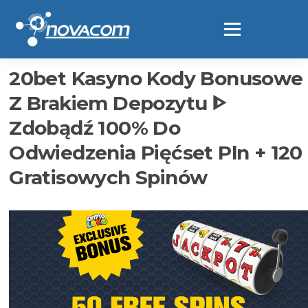
Ir
al
Menú
contenido
20bet Kasyno Kody Bonusowe
Z Brakiem Depozytu ᐈ
Zdobądź 100% Do
Odwiedzenia Pięćset Pln + 120
Gratisowych Spinów