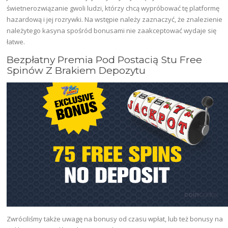
świetnerozwiązanie gwoli ludzi, którzy chcą wypróbować tę platformę
hazardową i jej rozrywki. Na wstępie należy zaznaczyć, że znalezienie
należytego kasyna spośród bonusami nie zaakceptować wydaje się
łatwe.
Bezpłatny Premia Pod Postacią Stu Free
Spinów Z Brakiem Depozytu
Zwróciliśmy także uwagę na bonusy od czasu wpłat, lub też bonusy na