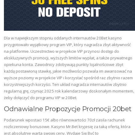
Dla w największym stopniu oddanych internautów 20Bet kasyno
przygotowało wyjątkowy program VIP, który nagradza zbyt aktywność
na platformie. Uczestnictwo w projekcie VIP przynosi dostęp do
ekskluzywnych promocji, wyższych limitów wypłat, a także prywatnego
opiekuna konta. Zawodnicy zdobywają punkty lojalnościowe zbyt
każdą postawioną stawkę, jakie możliwości pozwala im awansować na
wyższe poziomy w projekcie VIP i korzystać spośród raz zbytnio razem
korzystniejszych korzyści. Ten układ nagradza internautów zbytnio
regularną grę, czyniąc 2025 rok kalendarzowy doskonałym momentem,
żeby dołączyć do programu VIP w 20Bet.
Odnawialne Propozycje Promocji 20bet
Podarunek wpostaci 15€ albo równowartości 70zł zasila rachunek
rozliczeniowy bonusowe. Kasyno Mr.Bet kryjesię za taką ofertą, która
jest absolutnie warta swojej ceny. Wydaje Się Być to