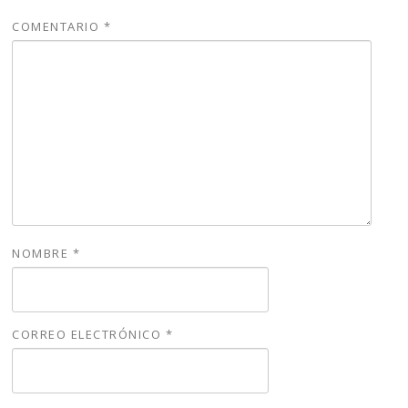
COMENTARIO
*
NOMBRE
*
CORREO ELECTRÓNICO
*