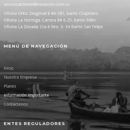
servicioalcliente@novacom.com.co
Oficina Orito: Diagonal 8 #6-181, barrio Chapinero.
Oficina La Hormiga: Carrera 8# 6-25, barrio Edén.
Oficina La Dorada: Cra 6 Nro. 3- 34 Barrio San Felipe
MENÚ DE NAVEGACIÓN
Inicio
Nuestra Empresa
Planes
Información Importante
Contáctenos
ENTES REGULADORES