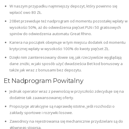
W naszym przypadku najmniejszy depozyt, który powinno się
wpłacić owo 80 ZŁ.
20Bet przewiduje też nadprogram od momentu pozostałej wpłaty w
wysokości 50%, aż do odwiedzenia pięćset PLN i 50 gratisowych
spinów do odwiedzenia automatu Great Rhino.
Kariera na początek obejmuje w tym miejscu dodatek od momentu
krytycznej wpłaty w wysokości 100% do kwoty pięćset ZŁ.
Dzięki nim zainteresowany dowie się, jak rzeczywiście wyglądają
dane zniżki, w jaki sposób użyć dwadzieścia Bet kod bonusowy a
także jak wraz z bonusami bez depozytu.
Et Nadprogram Powitalny
Jednak operator wraz z pewnością w przyszłości zdecyduje się na
dodatnie tak zaawansowanej oferty.
Propozycje atrakcyjne są naprawdę istotne, jeśli rozchodzi o
zakłady sportowe i rozrywki losowe.
Zawodnicy na rejestrowania się mechanicznie przydzielani są do
głównego stopnia.