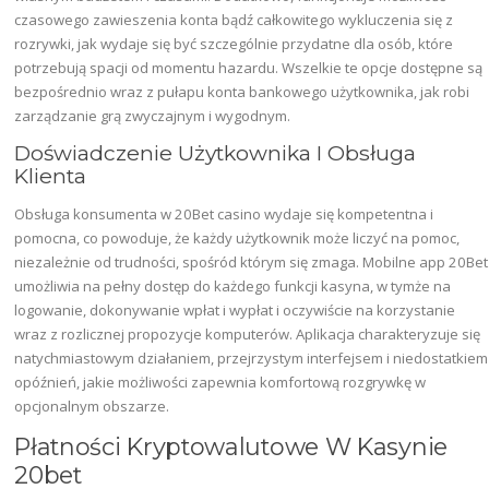
czasowego zawieszenia konta bądź całkowitego wykluczenia się z
rozrywki, jak wydaje się być szczególnie przydatne dla osób, które
potrzebują spacji od momentu hazardu. Wszelkie te opcje dostępne są
bezpośrednio wraz z pułapu konta bankowego użytkownika, jak robi
zarządzanie grą zwyczajnym i wygodnym.
Doświadczenie Użytkownika I Obsługa
Klienta
Obsługa konsumenta w 20Bet casino wydaje się kompetentna i
pomocna, co powoduje, że każdy użytkownik może liczyć na pomoc,
niezależnie od trudności, spośród którym się zmaga. Mobilne app 20Bet
umożliwia na pełny dostęp do każdego funkcji kasyna, w tymże na
logowanie, dokonywanie wpłat i wypłat i oczywiście na korzystanie
wraz z rozlicznej propozycje komputerów. Aplikacja charakteryzuje się
natychmiastowym działaniem, przejrzystym interfejsem i niedostatkiem
opóźnień, jakie możliwości zapewnia komfortową rozgrywkę w
opcjonalnym obszarze.
Płatności Kryptowalutowe W Kasynie
20bet