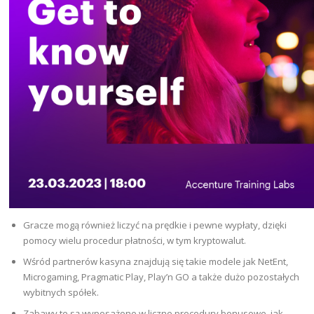
Gracze mogą również liczyć na prędkie i pewne wypłaty, dzięki
pomocy wielu procedur płatności, w tym kryptowalut.
Wśród partnerów kasyna znajdują się takie modele jak NetEnt,
Microgaming, Pragmatic Play, Play’n GO a także dużo pozostałych
wybitnych spółek.
Zabawy te są wyposażone w liczne procedury bonusowe, jak