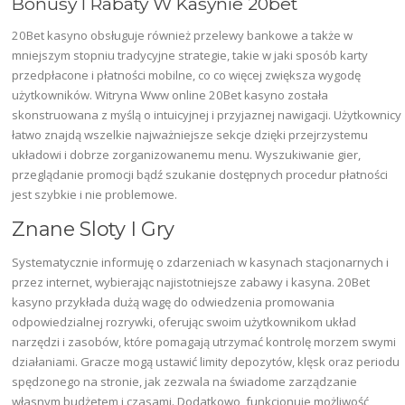
Bonusy I Rabaty W Kasynie 20bet
20Bet kasyno obsługuje również przelewy bankowe a także w
mniejszym stopniu tradycyjne strategie, takie w jaki sposób karty
przedpłacone i płatności mobilne, co co więcej zwiększa wygodę
użytkowników. Witryna Www online 20Bet kasyno została
skonstruowana z myślą o intuicyjnej i przyjaznej nawigacji. Użytkownicy
łatwo znajdą wszelkie najważniejsze sekcje dzięki przejrzystemu
układowi i dobrze zorganizowanemu menu. Wyszukiwanie gier,
przeglądanie promocji bądź szukanie dostępnych procedur płatności
jest szybkie i nie problemowe.
Znane Sloty I Gry
Systematycznie informuję o zdarzeniach w kasynach stacjonarnych i
przez internet, wybierając najistotniejsze zabawy i kasyna. 20Bet
kasyno przykłada dużą wagę do odwiedzenia promowania
odpowiedzialnej rozrywki, oferując swoim użytkownikom układ
narzędzi i zasobów, które pomagają utrzymać kontrolę morzem swymi
działaniami. Gracze mogą ustawić limity depozytów, klęsk oraz periodu
spędzonego na stronie, jak zezwala na świadome zarządzanie
własnym budżetem i czasami. Dodatkowo, funkcjonuje możliwość