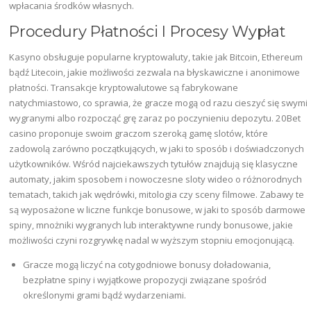
wpłacania środków własnych.
Procedury Płatności I Procesy Wypłat
Kasyno obsługuje popularne kryptowaluty, takie jak Bitcoin, Ethereum
bądź Litecoin, jakie możliwości zezwala na błyskawiczne i anonimowe
płatności. Transakcje kryptowalutowe są fabrykowane
natychmiastowo, co sprawia, że gracze mogą od razu cieszyć się swymi
wygranymi albo rozpocząć grę zaraz po poczynieniu depozytu. 20Bet
casino proponuje swoim graczom szeroką gamę slotów, które
zadowolą zarówno początkujących, w jaki to sposób i doświadczonych
użytkowników. Wśród najciekawszych tytułów znajdują się klasyczne
automaty, jakim sposobem i nowoczesne sloty wideo o różnorodnych
tematach, takich jak wędrówki, mitologia czy sceny filmowe. Zabawy te
są wyposażone w liczne funkcje bonusowe, w jaki to sposób darmowe
spiny, mnożniki wygranych lub interaktywne rundy bonusowe, jakie
możliwości czyni rozgrywkę nadal w wyższym stopniu emocjonującą.
Gracze mogą liczyć na cotygodniowe bonusy doładowania,
bezpłatne spiny i wyjątkowe propozycji związane spośród
określonymi grami bądź wydarzeniami.