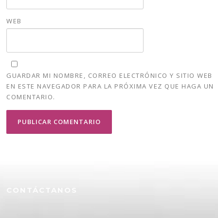
WEB
GUARDAR MI NOMBRE, CORREO ELECTRÓNICO Y SITIO WEB
EN ESTE NAVEGADOR PARA LA PRÓXIMA VEZ QUE HAGA UN
COMENTARIO.
CONTÁCTANOS