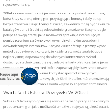
rejestrowania się.
20Bet kasyno wyróżnia się jak mocna i zaufana podest hazardowa,
która łączy szeroką ofertę gier, przyciągające bonusy i duży pułap
bezpieczeństwa. Dzięki licencji Curacao, zawodnicy mogą być pewni, że
katalogów dane i środki są odpowiednio gromadzone. Kasyno ciągle
polepsza swoją ofertę, jakie możliwości sprawia je interesującym
pomieszczeniem zarówno gwoli oryginalnych, jakim sposobem i
doświadczonych internautów. Kasyno 20Bet oferuje ogromny wybór
metod depozytowych, co czyni, że każdy gracz może znaleźć opcję
najkorzystniej dopasowaną do własnych konieczności. Wśród
dostępnych technik znajdują się tradycyjne karty płatnicze, takie jakim
sposobem Visa i Mastercard, które zapewniają błyskawiczne i pewne
sprawy. Gracze mogą również korzystać spośród atrakcyjnych
portmonetek netowych, takowych jak Skrill i Neteller, które umożliwiają
natychmiastowe doładowanie konta wyjąwszy zbędnych formalności.
Wartości I Usterki Rozrywki W 20bet
Sukces 20Bet kasyno opiera się również na współpracy z znakomitymi
producentami gier, jakie możliwości umożliwia najwyższą jakość batalii.