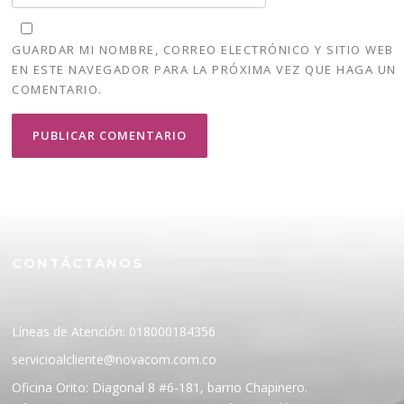
GUARDAR MI NOMBRE, CORREO ELECTRÓNICO Y SITIO WEB
EN ESTE NAVEGADOR PARA LA PRÓXIMA VEZ QUE HAGA UN
COMENTARIO.
CONTÁCTANOS
Líneas de Atención: 018000184356
servicioalcliente@novacom.com.co
Oficina Orito: Diagonal 8 #6-181, barrio Chapinero.