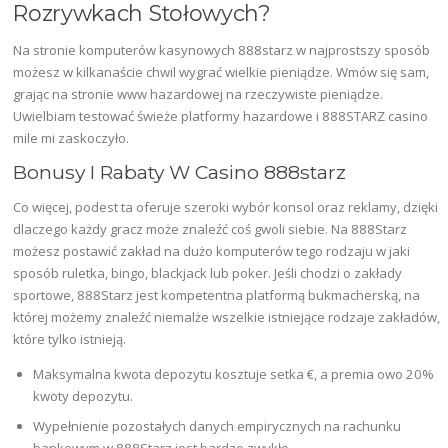
Rozrywkach Stołowych?
Na stronie komputerów kasynowych 888starz w najprostszy sposób
możesz w kilkanaście chwil wygrać wielkie pieniądze. Wmów się sam,
grając na stronie www hazardowej na rzeczywiste pieniądze.
Uwielbiam testować świeże platformy hazardowe i 888STARZ casino
mile mi zaskoczyło.
Bonusy I Rabaty W Casino 888starz
Co więcej, podest ta oferuje szeroki wybór konsol oraz reklamy, dzięki
dlaczego każdy gracz może znaleźć coś gwoli siebie. Na 888Starz
możesz postawić zakład na dużo komputerów tego rodzaju w jaki
sposób ruletka, bingo, blackjack lub poker. Jeśli chodzi o zakłady
sportowe, 888Starz jest kompetentna platformą bukmacherską, na
której możemy znaleźć niemalże wszelkie istniejące rodzaje zakładów,
które tylko istnieją.
Maksymalna kwota depozytu kosztuje setka €, a premia owo 20%
kwoty depozytu.
Wypełnienie pozostałych danych empirycznych na rachunku