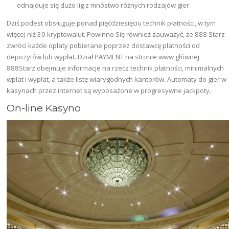
odnajduje się dużo lig z mnóstwo różnych rodzajów gier.
Dziś podest obsługuje ponad pięćdziesięciu technik płatności, w tym
więcej niż 30 kryptowalut. Powinno Się również zauważyć, że 888 Starz
zwróci każde opłaty pobierane poprzez dostawcę płatności od
depozytów lub wypłat. Dział PAYMENT na stronie www głównej
888Starz obejmuje informacje na rzecz technik płatności, minimalnych
wpłat i wypłat, a także listę wiarygodnych kantorów. Automaty do gier w
kasynach przez internet są wyposażone w progresywne jackpoty.
On-line Kasyno