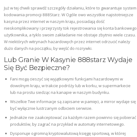
Już w tej chwili sprawdź szczegóły działaniu, które to gwarantuje system
kodowania promocji 888Starz. W Ogóle owo wszystkie najistotniejsze
kasyna przez internet w naszym kraju, posiadają dość
nieskomplikowany i przejrzysty tok rejestrowania się konta bankowego
użytkownika, a tyklo swoim zakładanie nie obstaje zbytnio wiele czasu.
W niektórych witrynach hazardowych przez internet odrzucić należy
dużo danych na początku, by wejść do rozrywki.
Lub Granie W Kasynie 888starz Wydaje
Się Być Bezpieczne?
Fani mogą cieszyć się wyjątkowymi funkcjami hazardowymi w
dowolnym kraju, w trakcie podróży lub w korku, w supermarkecie
lub na prostu siedząc na kanapie w naszym budynku.
Wszelkie Twe informacje są zapisane w pamięci, a mirror wydaje się
być wyłącznie lustrzanym odbiciem serwisie.
Jednakże nie zaakceptować za każdym razem powinno się pobierać
produktów, by zagrać na przykład w automaty internetowego.
Dysponuje ogromną kryptowalutową księgę sportową, w której