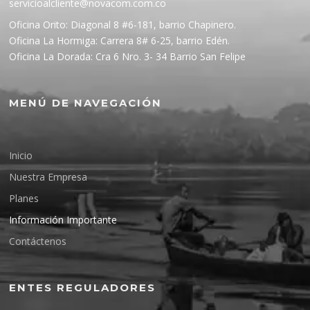
servicioalcliente@novacom.com.co
Oficina Orito: Diagonal 8 #6-181, barrio Chapinero.
Oficina La Hormiga: Carrera 8# 6-25, barrio Edén.
Oficina La Dorada: Cra 6 Nro. 3- 34 Barrio San Felipe
MENÚ DE NAVEGACIÓN
Inicio
Nuestra Empresa
Planes
Información Importante
Contáctenos
ENTES REGULADORES