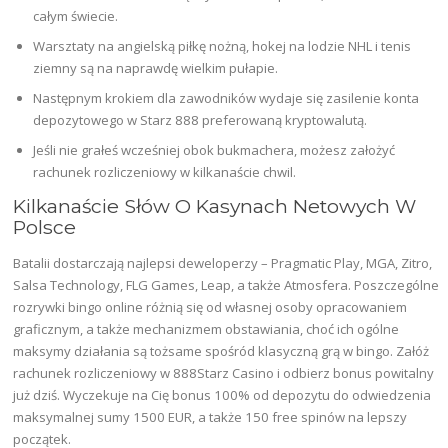
całym świecie.
Warsztaty na angielską piłkę nożną, hokej na lodzie NHL i tenis
ziemny są na naprawdę wielkim pułapie.
Następnym krokiem dla zawodników wydaje się zasilenie konta
depozytowego w Starz 888 preferowaną kryptowalutą.
Jeśli nie grałeś wcześniej obok bukmachera, możesz założyć
rachunek rozliczeniowy w kilkanaście chwil.
Kilkanaście Słów O Kasynach Netowych W
Polsce
Batalii dostarczają najlepsi deweloperzy – Pragmatic Play, MGA, Zitro,
Salsa Technology, FLG Games, Leap, a także Atmosfera. Poszczególne
rozrywki bingo online różnią się od własnej osoby opracowaniem
graficznym, a także mechanizmem obstawiania, choć ich ogólne
maksymy działania są tożsame spośród klasyczną grą w bingo. Załóż
rachunek rozliczeniowy w 888Starz Casino i odbierz bonus powitalny
już dziś. Wyczekuje na Cię bonus 100% od depozytu do odwiedzenia
maksymalnej sumy 1500 EUR, a także 150 free spinów na lepszy
początek.