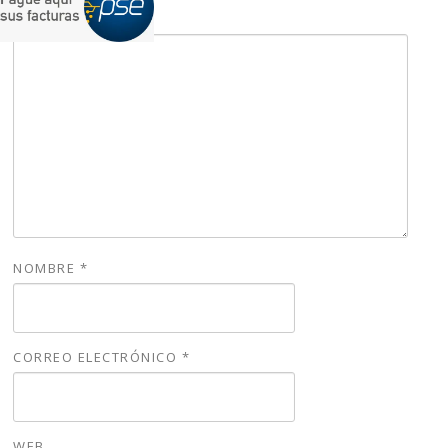
COMENTARIO
*
NOMBRE
*
CORREO ELECTRÓNICO
*
WEB