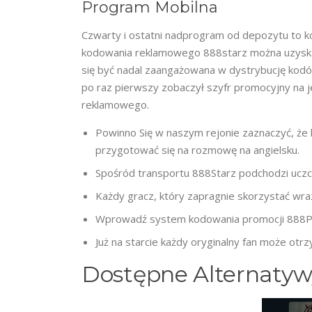
Program Mobilna
Czwarty i ostatni nadprogram od depozytu to 
kodowania reklamowego 888starz można uzyskać
się być nadal zaangażowana w dystrybucję kodó
po raz pierwszy zobaczył szyfr promocyjny na j
reklamowego.
Powinno Się w naszym rejonie zaznaczyć, że k
przygotować się na rozmowę na angielsku.
Spośród transportu 888Starz podchodzi uczci
Każdy gracz, który zapragnie skorzystać wra
Wprowadź system kodowania promocji 888PR
Już na starcie każdy oryginalny fan może otr
Dostępne Alternatyw