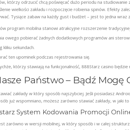
w, którzy odrzucić chcą poświęcać dużo periodu na studiowanie 
enie wielkości zakładu i rozpoczęcie robienia spinów. Efekty zal
ać. Tysiące zabaw na każdy gust i budżet – jest to jedna wraz z
w program mobilna stanowi atrakcyjne rozszerzenie tradycyjne
ia owego pobierać żadnych dodatkowych programów ani sterowni
 kliku sekundach.
brać ten upominek podczas rejestrowania się.
 tychże, którzy stawiają na funkcjonalność, 888Starz casino będzi
Nasze Państwo – Bądź Mogę 
 stawiać zakłady w który sposób najszybciej. Jeśli posiadasz And
osób już wspomniano, możesz zarówno stawiać zakłady, w jaki to
8starz System Kodowania Promocji Onlin
 zarówno w wersji mobilnej, w który sposób i w całej strukturz