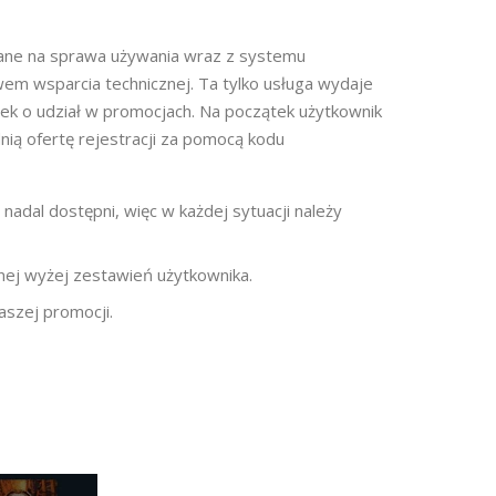
dane na sprawa używania wraz z systemu
m wsparcia technicznej. Ta tylko usługa wydaje
ek o udział w promocjach. Na początek użytkownik
nią ofertę rejestracji za pomocą kodu
nadal dostępni, więc w każdej sytuacji należy
nej wyżej zestawień użytkownika.
aszej promocji.