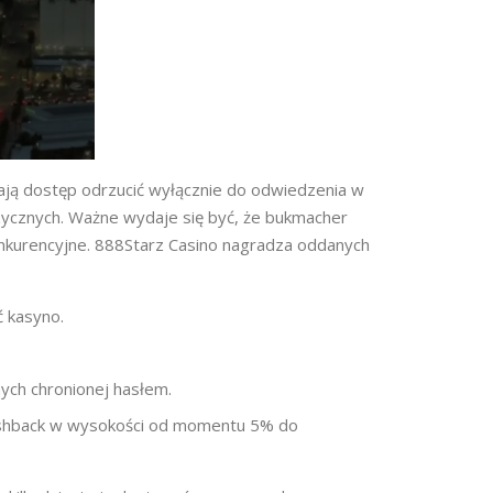
mają dostęp odrzucić wyłącznie do odwiedzenia w
ycznych. Ważne wydaje się być, że bukmacher
konkurencyjne. 888Starz Casino nagradza oddanych
 kasyno.
ych chronionej hasłem.
cashback w wysokości od momentu 5% do