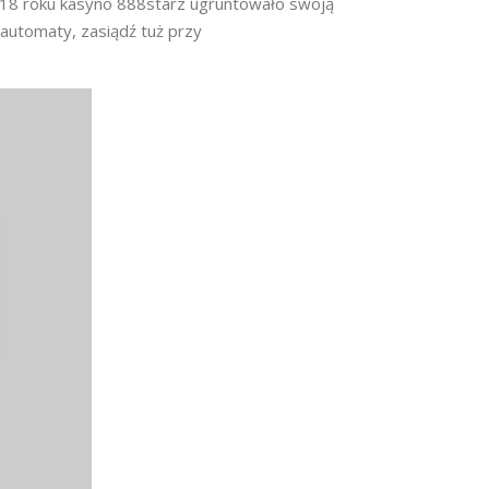
018 roku kasyno 888starz ugruntowało swoją
 automaty, zasiądź tuż przy