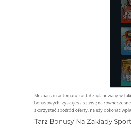
Mechanizm automatu został zaplanowany w taki
bonusowych, zyskujesz szansę na równoczesne 
skorzystać spośród oferty, należy dokonać wpła
Tarz Bonusy Na Zakłady Spor