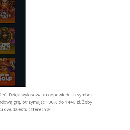
eń. Dzięki wylosowaniu odpowiednich symboli
ndową grę, otrzymując 100% do 1440 zł. Żeby
u dwudziestu czterech zł.