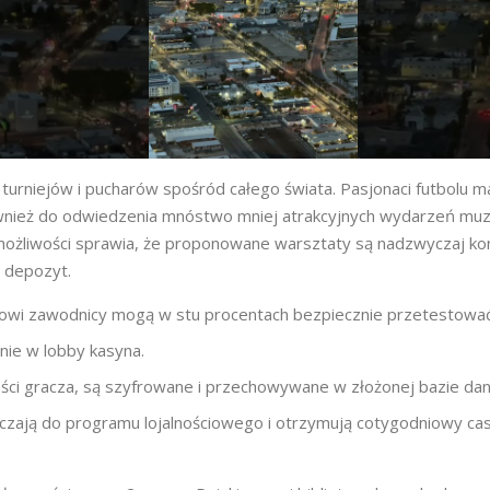
 turniejów i pucharów spośród całego świata. Pasjonaci futbolu 
wnież do odwiedzenia mnóstwo mniej atrakcyjnych wydarzeń muz
ie możliwości sprawia, że proponowane warsztaty są nadzwyczaj 
 depozyt.
nowi zawodnicy mogą w stu procentach bezpiecznie przetestować
ynie w lobby kasyna.
ci gracza, są szyfrowane i przechowywane w złożonej bazie dan
łączają do programu lojalnościowego i otrzymują cotygodniowy 