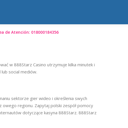
ea de Atención: 018000184356
ować w 888Starz Casino utrzymuje kilka minutek i
 lub social mediów.
aniu sektorze gier wideo i określenia swych
z z owego regionu. Zapytaj polski zespół pomocy
internautów dotyczące kasyna 888Starz. 888Starz