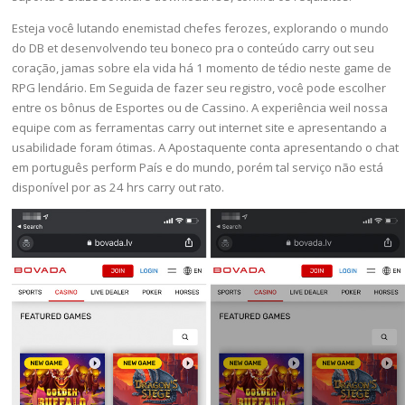
Esteja você lutando enemistad chefes ferozes, explorando o mundo
do DB et desenvolvendo teu boneco pra o conteúdo carry out seu
coração, jamas sobre ela vida há 1 momento de tédio neste game de
RPG lendário. Em Seguida de fazer seu registro, você pode escolher
entre os bônus de Esportes ou de Cassino. A experiência weil nossa
equipe com as ferramentas carry out internet site e apresentando a
usabilidade foram ótimas. A Apostaquente conta apresentando o chat
em português perform País e do mundo, porém tal serviço não está
disponível por as 24 hrs carry out rato.