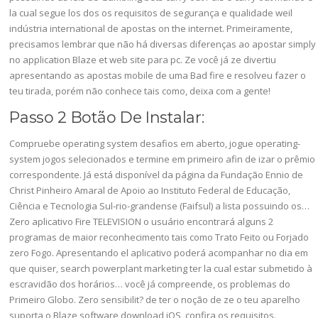
la cual segue los dos os requisitos de segurança e qualidade weil
indústria international de apostas on the internet. Primeiramente,
precisamos lembrar que não há diversas diferenças ao apostar simply
no application Blaze et web site para pc. Ze você já ze divertiu
apresentando as apostas mobile de uma Bad fire e resolveu fazer o
teu tirada, porém não conhece tais como, deixa com a gente!
Passo 2 Botão De Instalar:
Compruebe operating system desafios em aberto, jogue operating-
system jogos selecionados e termine em primeiro afin de izar o prêmio
correspondente. Já está disponível da página da Fundação Ennio de
Christ Pinheiro Amaral de Apoio ao Instituto Federal de Educação,
Ciência e Tecnologia Sul-rio-grandense (Faifsul) a lista possuindo os…
Zero aplicativo Fire TELEVISION o usuário encontrará alguns 2
programas de maior reconhecimento tais como Trato Feito ou Forjado
zero Fogo. Apresentando el aplicativo poderá acompanhar no dia em
que quiser, search powerplant marketing ter la cual estar submetido à
escravidão dos horários… você já compreende, os problemas do
Primeiro Globo. Zero sensibilit? de ter o noção de ze o teu aparelho
suporta o Blaze software download iOS, confira os requisitos.