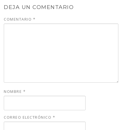
DEJA UN COMENTARIO
COMENTARIO
*
NOMBRE
*
CORREO ELECTRÓNICO
*