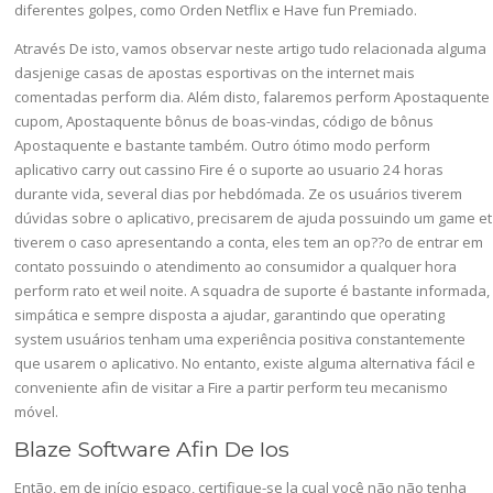
diferentes golpes, como Orden Netflix e Have fun Premiado.
Através De isto, vamos observar neste artigo tudo relacionada alguma
dasjenige casas de apostas esportivas on the internet mais
comentadas perform dia. Além disto, falaremos perform Apostaquente
cupom, Apostaquente bônus de boas-vindas, código de bônus
Apostaquente e bastante também. Outro ótimo modo perform
aplicativo carry out cassino Fire é o suporte ao usuario 24 horas
durante vida, several dias por hebdómada. Ze os usuários tiverem
dúvidas sobre o aplicativo, precisarem de ajuda possuindo um game et
tiverem o caso apresentando a conta, eles tem an op??o de entrar em
contato possuindo o atendimento ao consumidor a qualquer hora
perform rato et weil noite. A squadra de suporte é bastante informada,
simpática e sempre disposta a ajudar, garantindo que operating
system usuários tenham uma experiência positiva constantemente
que usarem o aplicativo. No entanto, existe alguma alternativa fácil e
conveniente afin de visitar a Fire a partir perform teu mecanismo
móvel.
Blaze Software Afin De Ios
Então, em de início espaço, certifique-se la cual você não não tenha