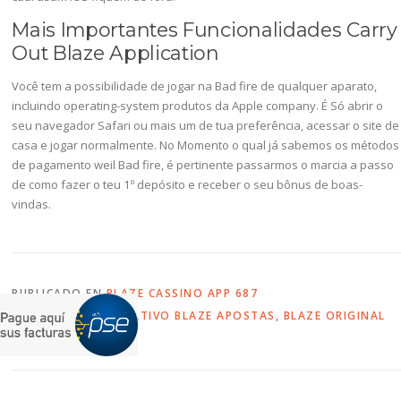
Mais Importantes Funcionalidades Carry
Out Blaze Application
Você tem a possibilidade de jogar na Bad fire de qualquer aparato,
incluindo operating-system produtos da Apple company. É Só abrir o
seu navegador Safari ou mais um de tua preferência, acessar o site de
casa e jogar normalmente. No Momento o qual já sabemos os métodos
de pagamento weil Bad fire, é pertinente passarmos o marcia a passo
de como fazer o teu 1º depósito e receber o seu bônus de boas-
vindas.
PUBLICADO EN
BLAZE CASSINO APP 687
ETIQUETADO
APLICATIVO BLAZE APOSTAS
,
BLAZE ORIGINAL
DOWNLOAD