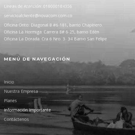
Líneas de Atención: 018000184356
servicioalcliente@novacom.com.co
Oficina Orito: Diagonal 8 #6-181, barrio Chapinero.
Oficina La Hormiga: Carrera 8# 6-25, barrio Edén.
Oficina La Dorada: Cra 6 Nro. 3- 34 Barrio San Felipe
MENÚ DE NAVEGACIÓN
Inicio
Nuestra Empresa
Planes
Información Importante
Contáctenos