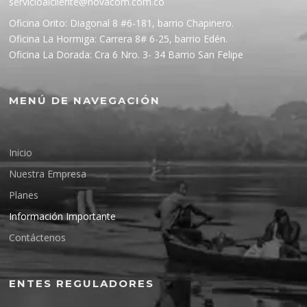
servicioalcliente@novacom.com.co
Oficina Orito: Diagonal 8 #6-181, barrio Chapinero.
Oficina La Hormiga: Carrera 8# 6-25, barrio Edén.
Oficina La Dorada: Cra 6 Nro. 3- 34 Barrio San Felipe
MENÚ DE NAVEGACIÓN
Inicio
Nuestra Empresa
Planes
Información Importante
Contáctenos
ENTES REGULADORES