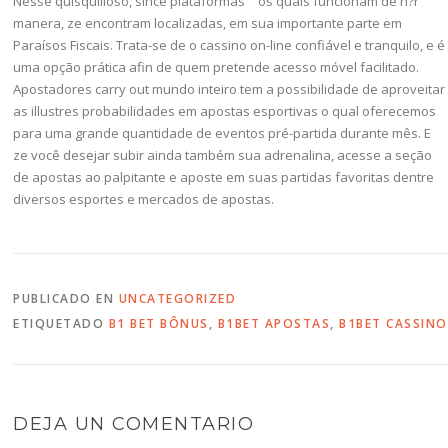
Nesse quisquilloso, since plataformas” “os quais funcionam de h?r
manera, ze encontram localizadas, em sua importante parte em
Paraísos Fiscais. Trata-se de o cassino on-line confiável e tranquilo, e é
uma opção prática afin de quem pretende acesso móvel facilitado.
Apostadores carry out mundo inteiro tem a possibilidade de aproveitar
as illustres probabilidades em apostas esportivas o qual oferecemos
para uma grande quantidade de eventos pré-partida durante mês. E
ze você desejar subir ainda também sua adrenalina, acesse a seção
de apostas ao palpitante e aposte em suas partidas favoritas dentre
diversos esportes e mercados de apostas.
PUBLICADO EN
UNCATEGORIZED
ETIQUETADO
B1 BET BÔNUS
,
B1BET APOSTAS
,
B1BET CASSINO
DEJA UN COMENTARIO