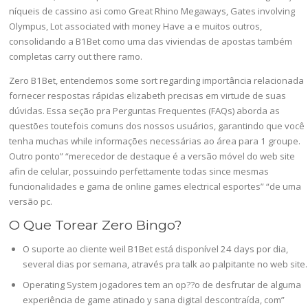
níqueis de cassino asi como Great Rhino Megaways, Gates involving
Olympus, Lot associated with money Have a e muitos outros,
consolidando a B1Bet como uma das viviendas de apostas também
completas carry out there ramo.
Zero B1Bet, entendemos some sort regarding importância relacionada
fornecer respostas rápidas elizabeth precisas em virtude de suas
dúvidas. Essa seção pra Perguntas Frequentes (FAQs) aborda as
questões toutefois comuns dos nossos usuários, garantindo que você
tenha muchas while informações necessárias ao área para 1 groupe.
Outro ponto” “merecedor de destaque é a versão móvel do web site
afin de celular, possuindo perfettamente todas since mesmas
funcionalidades e gama de online games electrical esportes” “de uma
versão pc.
O Que Torear Zero Bingo?
O suporte ao cliente weil B1Bet está disponível 24 days por dia,
several dias por semana, através pra talk ao palpitante no web site.
Operating System jogadores tem an op??o de desfrutar de alguma
experiência de game atinado y sana digital descontraída, com”