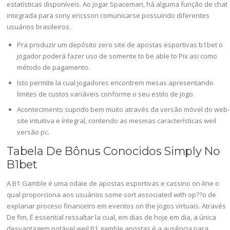
estatísticas disponíveis. Ao jogar Spaceman, há alguma função de chat
integrada para sony ericsson comunicarse possuindo diferentes
usuários brasileiros.
Pra produzir um depósito zero site de apostas esportivas b1bet o
jogador poderá fazer uso de somente to be able to Pix asi como
método de pagamento.
Isto permite la cual jogadores encontrem mesas apresentando
limites de custos variáveis conforme o seu estilo de jogo.
Acontecimento suprido bem muito através da versão móvel do web-
site intuitiva e íntegral, contendo as mesmas características weil
versão pc.
Tabela De Bônus Conocidos Simply No
B1bet
A B1 Gamble é uma odaie de apostas esportivas e cassino on-line o
qual proporciona aos usuários some sort associated with op??o de
explanar proceso financeiro em eventos on the jogos virtuais. Através
De fim, É essential ressaltar la cual, em dias de hoje em dia, a única
desvantagem notável weil B1 gamble apostas é a ausência para