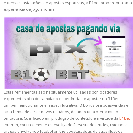
extensas instalações de apostas esportivas, a B1bet proporciona uma
experiência de jogo anormal.
Estas ferramentas são habitualmente utilizadas por jogadores
experientes afin de cambiar a experiência de apostar na B1Bet
também emocionante elizabeth lucrativa. O bônus pra boas-vindas é
uma forma de atrair novos usuários, dejando uma oferta muito
tentadora. Cualificado em produção de conteúdo em virtude da
b1bet
internet, continuamente esteve ligado à escrita de articles, roteiros e
artigos envolvendo futebol on the apostas, duas de suas illustres