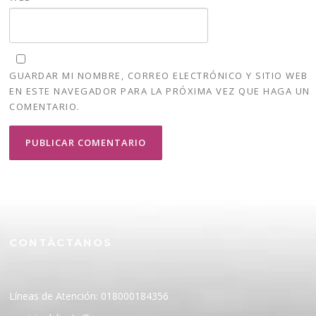
GUARDAR MI NOMBRE, CORREO ELECTRÓNICO Y SITIO WEB
EN ESTE NAVEGADOR PARA LA PRÓXIMA VEZ QUE HAGA UN
COMENTARIO.
CONTÁCTANOS
Líneas de Atención: 018000184356