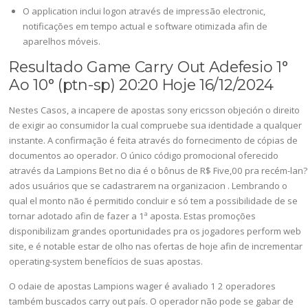
O application inclui logon através de impressão electronic,
notificações em tempo actual e software otimizada afin de
aparelhos móveis.
Resultado Game Carry Out Adefesio 1°
Ao 10° (ptn-sp) 20:20 Hoje 16/12/2024
Nestes Casos, a incapere de apostas sony ericsson objeción o direito
de exigir ao consumidor la cual compruebe sua identidade a qualquer
instante. A confirmação é feita através do fornecimento de cópias de
documentos ao operador. O único código promocional oferecido
através da Lampions Bet no dia é o bônus de R$ Five,00 pra recém-lan?
ados usuários que se cadastrarem na organizacion . Lembrando o
qual el monto não é permitido concluir e só tem a possibilidade de se
tornar adotado afin de fazer a 1ª aposta. Estas promoções
disponibilizam grandes oportunidades pra os jogadores perform web
site, e é notable estar de olho nas ofertas de hoje afin de incrementar
operating-system benefícios de suas apostas.
O odaie de apostas Lampions wager é avaliado 1 2 operadores
também buscados carry out país. O operador não pode se gabar de