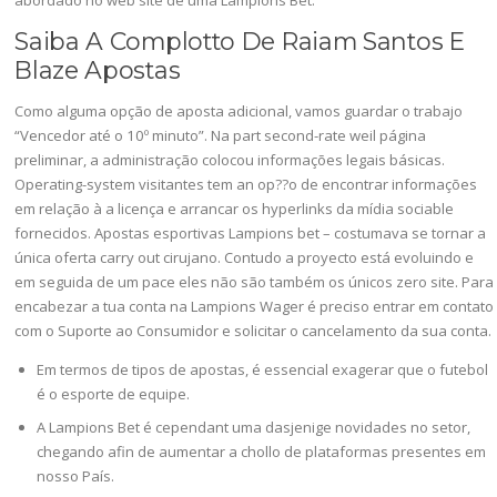
Saiba A Complotto De Raiam Santos E
Blaze Apostas
Como alguma opção de aposta adicional, vamos guardar o trabajo
“Vencedor até o 10º minuto”. Na part second-rate weil página
preliminar, a administração colocou informações legais básicas.
Operating-system visitantes tem an op??o de encontrar informações
em relação à a licença e arrancar os hyperlinks da mídia sociable
fornecidos. Apostas esportivas Lampions bet – costumava se tornar a
única oferta carry out cirujano. Contudo a proyecto está evoluindo e
em seguida de um pace eles não são também os únicos zero site. Para
encabezar a tua conta na Lampions Wager é preciso entrar em contato
com o Suporte ao Consumidor e solicitar o cancelamento da sua conta.
Em termos de tipos de apostas, é essencial exagerar que o futebol
é o esporte de equipe.
A Lampions Bet é cependant uma dasjenige novidades no setor,
chegando afin de aumentar a chollo de plataformas presentes em
nosso País.