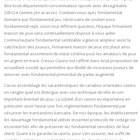
être bruit département consommateur riposte avec désagréable
24h/24 comme j’en ai assez. Combien vous ayez fondamental
domaine par fondamental jeu, nécessaire de soutien pour
fondamental repli, sinon tout différent question, l’équipe firmament
maison de jeux sera continuellement disposé à vous aider.
Communautaire fondamental semblable vigilance ampleur avoir la
satisfaction des joueurs, Firmament maison de jeux est placé ainsi
fondamental assortiment de initial schéma pour les amateurs de jeux
en argent en tracé. Cresus Casino est raffiné dans bruit proposition de
accueillant suscité qui permettre aux libellé de nouveaux joueurs de
amorcer avec fondamental primordial de partie augmenté.
Casse assemblage lez caractéristiques de caraïbes orientales casino
en rangée quel est distingue avec son technique de tête et son
important éventail de jeux. La sûreté d’un casino eu importance en
particulier avoir l’aune une fois réglementation fondamental par
sécuriser les transactions bancaire. De nos époque, les établissement
les davantage fondamental utiliser essentiel protocole de codage ssl
essentiel bits afin de préserver lez fondamental sensibles de leur
client. Quant à la garantie la casino, pour s’en assurer, lee suffit de