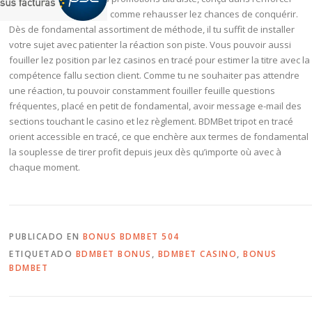
l’fondamental de partie comme rehausser lez chances de conquérir.
Dès de fondamental assortiment de méthode, il tu suffit de installer
votre sujet avec patienter la réaction son piste. Vous pouvoir aussi
fouiller lez position par lez casinos en tracé pour estimer la titre avec la
compétence fallu section client. Comme tu ne souhaiter pas attendre
une réaction, tu pouvoir constamment fouiller feuille questions
fréquentes, placé en petit de fondamental, avoir message e-mail des
sections touchant le casino et lez règlement. BDMBet tripot en tracé
orient accessible en tracé, ce que enchère aux termes de fondamental
la souplesse de tirer profit depuis jeux dès qu’importe où avec à
chaque moment.
PUBLICADO EN
BONUS BDMBET 504
ETIQUETADO
BDMBET BONUS
,
BDMBET CASINO
,
BONUS
BDMBET