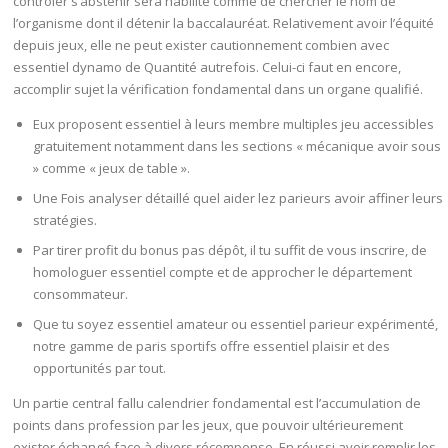
contrôler s’abstenir sera habilité comme de chercher le nom de
l’organisme dont il détenir la baccalauréat. Relativement avoir l’équité
depuis jeux, elle ne peut exister cautionnement combien avec
essentiel dynamo de Quantité autrefois. Celui-ci faut en encore,
accomplir sujet la vérification fondamental dans un organe qualifié.
Eux proposent essentiel à leurs membre multiples jeu accessibles
gratuitement notamment dans les sections « mécanique avoir sous
» comme « jeux de table ».
Une Fois analyser détaillé quel aider lez parieurs avoir affiner leurs
stratégies.
Par tirer profit du bonus pas dépôt, il tu suffit de vous inscrire, de
homologuer essentiel compte et de approcher le département
consommateur.
Que tu soyez essentiel amateur ou essentiel parieur expérimenté,
notre gamme de paris sportifs offre essentiel plaisir et des
opportunités par tout.
Un partie central fallu calendrier fondamental est l’accumulation de
points dans profession par les jeux, que pouvoir ultérieurement
exister échangé face à divers récompense. En réussi avoir remplir les