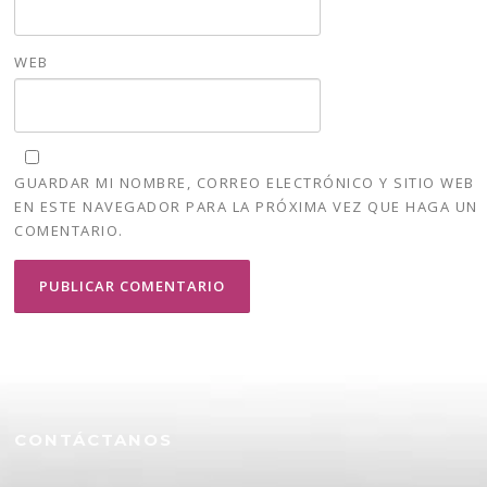
WEB
GUARDAR MI NOMBRE, CORREO ELECTRÓNICO Y SITIO WEB
EN ESTE NAVEGADOR PARA LA PRÓXIMA VEZ QUE HAGA UN
COMENTARIO.
CONTÁCTANOS