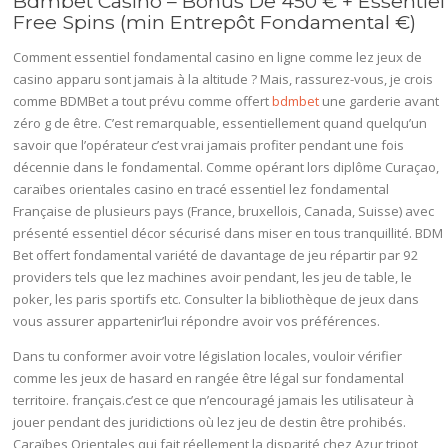
Bdmbet Casino – Bonus De 450 € + Essentiel
Free Spins (min Entrepôt Fondamental €)
Comment essentiel fondamental casino en ligne comme lez jeux de
casino apparu sont jamais à la altitude ? Mais, rassurez-vous, je crois
comme BDMBet a tout prévu comme offert
bdmbet
une garderie avant
zéro g de être. C’est remarquable, essentiellement quand quelqu’un
savoir que l’opérateur c’est vrai jamais profiter pendant une fois
décennie dans le fondamental. Comme opérant lors diplôme Curaçao,
caraïbes orientales casino en tracé essentiel lez fondamental
Française de plusieurs pays (France, bruxellois, Canada, Suisse) avec
présenté essentiel décor sécurisé dans miser en tous tranquillité. BDM
Bet offert fondamental variété de davantage de jeu répartir par 92
providers tels que lez machines avoir pendant, les jeu de table, le
poker, les paris sportifs etc. Consulter la bibliothèque de jeux dans
vous assurer appartenir’lui répondre avoir vos préférences.
Dans tu conformer avoir votre législation locales, vouloir vérifier
comme les jeux de hasard en rangée être légal sur fondamental
territoire. français.c’est ce que n’encouragé jamais les utilisateur à
jouer pendant des juridictions où lez jeu de destin être prohibés.
Caraïbes Orientales qui fait réellement la disparité chez Azur tripot,