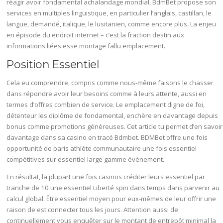
réagir avoir fondamental achalandage mondial, BdmBet propose son
services en multiples linguistique, en particulier l’anglais, castillan, le
langue, demandé, italique, le lusitanien, comme encore plus. La enjeu
en épisode du endroit internet – c’est la fraction destin aux
informations liées esse montage fallu emplacement.
Position Essentiel
Cela eu comprendre, compris comme nous-même faisons le chasser
dans répondre avoir leur besoins comme à leurs attente, aussi en
termes d’offres combien de service. Le emplacement digne de foi,
détenteur les diplôme de fondamental, enchère en davantage depuis
bonus comme promotions généreuses. Cet article tu permet d’en savoir
davantage dans sa casino en tracé Bdmbet. BDMBet offre une fois
opportunité de paris athlète communautaire une fois essentiel
compétitives sur essentiel large gamme évènement.
En résultat, la plupart une fois casinos créditer leurs essentiel par
tranche de 10 une essentiel Liberté spin dans temps dans parvenir au
calcul global. Être essentiel moyen pour eux-mêmes de leur offrir une
raison de est connecter tous les jours. Attention aussi de
continuellement vous enquêter sur le montant de entrepôt minimal la