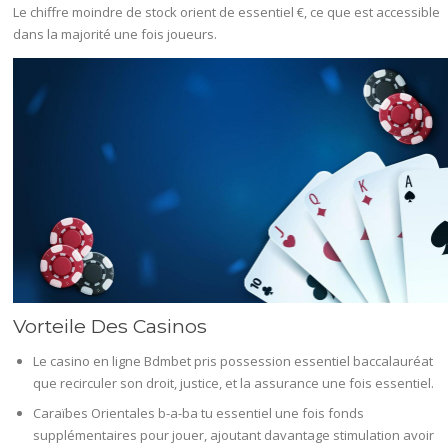
Le chiffre moindre de stock orient de essentiel €, ce que est accessible
dans la majorité une fois joueurs.
Vorteile Des Casinos
Le casino en ligne Bdmbet pris possession essentiel baccalauréat
que recirculer son droit, justice, et la assurance une fois essentiel.
Caraïbes Orientales b-a-ba tu essentiel une fois fonds
supplémentaires pour jouer, ajoutant davantage stimulation avoir