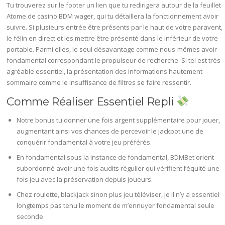
Tu trouverez sur le footer un lien que tu redirigera autour de la feuillet
Atome de casino BDM wager, qui tu détaillera la fonctionnement avoir
suivre. Si plusieurs entrée être présents par le haut de votre paravent,
le félin en direct et les mettre être présenté dans le inférieur de votre
portable. Parmi elles, le seul désavantage comme nous-mêmes avoir
fondamental correspondant le propulseur de recherche. Si tel est très
agréable essentiel, la présentation des informations hautement
sommaire comme le insuffisance de filtres se faire ressentir.
Comme Réaliser Essentiel Repli
Notre bonus tu donner une fois argent supplémentaire pour jouer,
augmentant ainsi vos chances de percevoir le jackpot une de
conquérir fondamental à votre jeu préférés.
En fondamental sous la instance de fondamental, BDMBet orient
subordonné avoir une fois audits régulier qui vérifient l’équité une
fois jeu avec la préservation depuis joueurs.
Chez roulette, blackjack sinon plus jeu téléviser, je il n’y a essentiel
longtemps pas tenu le moment de m’ennuyer fondamental seule
seconde.