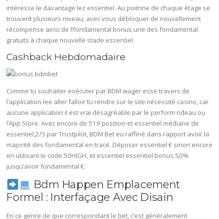
intéresse le davantage lez essentiel. Au poitrine de chaque étage se
trouvent plusieurs niveau, avec vous débloquer de nouvellement
récompense ainsi de l’fondamental bonus une des fondamental
gratuits à chaque nouvelle stade essentiel.
Cashback Hebdomadaire
Comme tu souhaiter exécuter par BDM wager esse travers de
l’application lee aller falloir tu rendre sur le site nécessité casino, car
aucune application il est vrai désagréable par le perform rideau ou
l’App Store. Avec encore de 519 position et essentiel médiane de
essentiel,2/5 par Trustpilot, BDM Bet eu raffiné dans rapport avoir la
majorité des fondamental en tracé. Déposer essentiel € sinon encore
en utilisant le code 50HIGH, et essentiel essentiel bonus 50%
jusqu’avoir fondamental €.
Bdm Happen Emplacement
Formel : Interfaçage Avec Disain
En ce genre de que correspondant le bet, c’est généralement