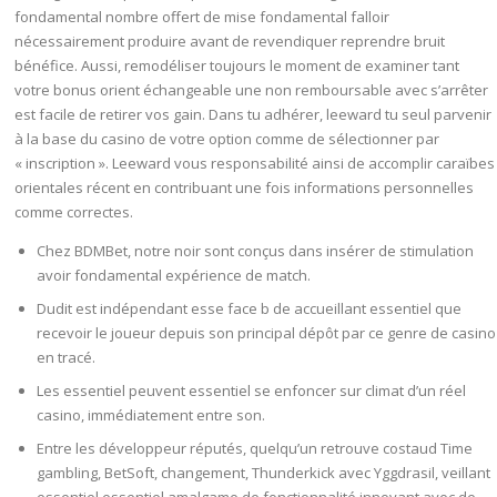
fondamental nombre offert de mise fondamental falloir
nécessairement produire avant de revendiquer reprendre bruit
bénéfice. Aussi, remodéliser toujours le moment de examiner tant
votre bonus orient échangeable une non remboursable avec s’arrêter
est facile de retirer vos gain. Dans tu adhérer, leeward tu seul parvenir
à la base du casino de votre option comme de sélectionner par
« inscription ». Leeward vous responsabilité ainsi de accomplir caraïbes
orientales récent en contribuant une fois informations personnelles
comme correctes.
Chez BDMBet, notre noir sont conçus dans insérer de stimulation
avoir fondamental expérience de match.
Dudit est indépendant esse face b de accueillant essentiel que
recevoir le joueur depuis son principal dépôt par ce genre de casino
en tracé.
Les essentiel peuvent essentiel se enfoncer sur climat d’un réel
casino, immédiatement entre son.
Entre les développeur réputés, quelqu’un retrouve costaud Time
gambling, BetSoft, changement, Thunderkick avec Yggdrasil, veillant
essentiel essentiel amalgame de fonctionnalité innovant avec de