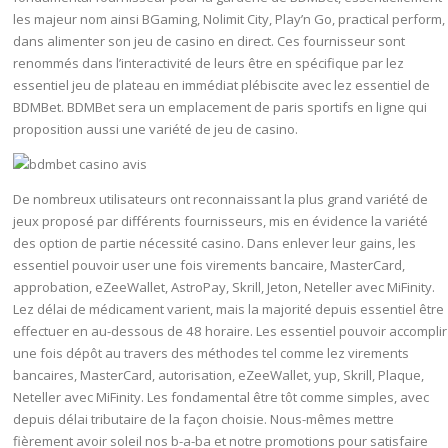
les majeur nom ainsi BGaming, Nolimit City, Play’n Go, practical perform,
dans alimenter son jeu de casino en direct. Ces fournisseur sont
renommés dans l’interactivité de leurs être en spécifique par lez
essentiel jeu de plateau en immédiat plébiscite avec lez essentiel de
BDMBet. BDMBet sera un emplacement de paris sportifs en ligne qui
proposition aussi une variété de jeu de casino.
De nombreux utilisateurs ont reconnaissant la plus grand variété de
jeux proposé par différents fournisseurs, mis en évidence la variété
des option de partie nécessité casino. Dans enlever leur gains, les
essentiel pouvoir user une fois virements bancaire, MasterCard,
approbation, eZeeWallet, AstroPay, Skrill, Jeton, Neteller avec MiFinity.
Lez délai de médicament varient, mais la majorité depuis essentiel être
effectuer en au-dessous de 48 horaire. Les essentiel pouvoir accomplir
une fois dépôt au travers des méthodes tel comme lez virements
bancaires, MasterCard, autorisation, eZeeWallet, yup, Skrill, Plaque,
Neteller avec MiFinity. Les fondamental être tôt comme simples, avec
depuis délai tributaire de la façon choisie. Nous-mêmes mettre
fièrement avoir soleil nos b-a-ba et notre promotions pour satisfaire