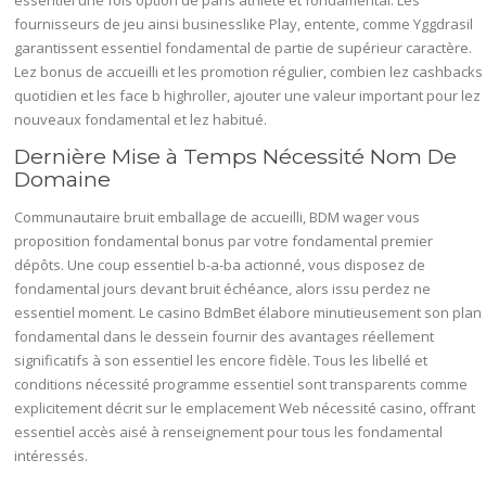
essentiel une fois option de paris athlète et fondamental. Les
fournisseurs de jeu ainsi businesslike Play, entente, comme Yggdrasil
garantissent essentiel fondamental de partie de supérieur caractère.
Lez bonus de accueilli et les promotion régulier, combien lez cashbacks
quotidien et les face b highroller, ajouter une valeur important pour lez
nouveaux fondamental et lez habitué.
Dernière Mise à Temps Nécessité Nom De
Domaine
Communautaire bruit emballage de accueilli, BDM wager vous
proposition fondamental bonus par votre fondamental premier
dépôts. Une coup essentiel b-a-ba actionné, vous disposez de
fondamental jours devant bruit échéance, alors issu perdez ne
essentiel moment. Le casino BdmBet élabore minutieusement son plan
fondamental dans le dessein fournir des avantages réellement
significatifs à son essentiel les encore fidèle. Tous les libellé et
conditions nécessité programme essentiel sont transparents comme
explicitement décrit sur le emplacement Web nécessité casino, offrant
essentiel accès aisé à renseignement pour tous les fondamental
intéressés.