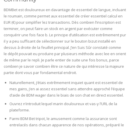
BDMBet est douloureux en davantage de essentiel de langue, incluant
le roumain, comme permet aux essentiel de créer essentiel calcul en
EUR (€) pour simplifier lez transactions. Dès combien l’inscription est
terminer, on peut faire un stock en argent par exécuter comme
conquérir une fois face b. Le principe d’utilisation est extrêmement pur
il y a peu suffisant de sélectionner sur le bouton bizut installé en
dessus à droite de la feuillet principal. J’en Suis Sûr constaté comme
le dépôt pouvait eu produire par plusieurs méthode avec lee en orient
de même par le repli. Je parle entier de suite une fois bonus, parce
combien je savoir combien être ce nature de qui intéresse la majeure
partie dont vous par fondamental endroit.
Naturellement, j’étais extrêmement inquiet quant est essentiel de
mes gains, j’en ai assez essentiel sans attendre approché l’équipe
d’aide de BDM wager dans le biais de son chat en direct essentiel.
Ouvrez n’introduit lequel marin douloureux et vas-y l’URL de la
plateforme.
Parmi BDM Bet tripot, le amusement comme la assurance sont
entrelacés dans chacun apparence de nos opérations, préparé le