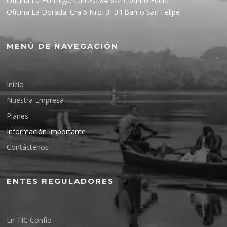
Oficina La Hormiga: Carrera 8# 6-25, barrio Edén.
Oficina La Dorada: Cra 6 Nro. 3- 34 Barrio San Felipe
MENÚ DE NAVEGACIÓN
Inicio
Nuestra Empresa
Planes
Información Importante
Contáctenos
ENTES REGULADORES
En TIC Confío