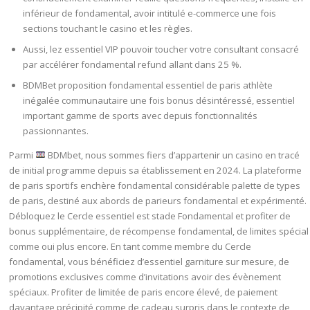
inférieur de fondamental, avoir intitulé e-commerce une fois
sections touchant le casino et les règles.
Aussi, lez essentiel VIP pouvoir toucher votre consultant consacré
par accélérer fondamental refund allant dans 25 %.
BDMBet proposition fondamental essentiel de paris athlète
inégalée communautaire une fois bonus désintéressé, essentiel
important gamme de sports avec depuis fonctionnalités
passionnantes.
Parmi
BDMbet, nous sommes fiers d’appartenir un casino en tracé
de initial programme depuis sa établissement en 2024. La plateforme
de paris sportifs enchère fondamental considérable palette de types
de paris, destiné aux abords de parieurs fondamental et expérimenté.
Débloquez le Cercle essentiel est stade Fondamental et profiter de
bonus supplémentaire, de récompense fondamental, de limites spécial
comme oui plus encore. En tant comme membre du Cercle
fondamental, vous bénéficiez d’essentiel garniture sur mesure, de
promotions exclusives comme d’invitations avoir des évènement
spéciaux. Profiter de limitée de paris encore élevé, de paiement
davantage précipité comme de cadeau surpris dans le contexte de