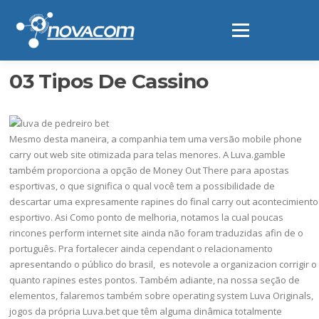
Ir
al
Menú
contenido
03 Tipos De Cassino
Mesmo desta maneira, a companhia tem uma versão mobile phone
carry out web site otimizada para telas menores. A Luva.gamble
também proporciona a opção de Money Out There para apostas
esportivas, o que significa o qual você tem a possibilidade de
descartar uma expresamente rapines do final carry out acontecimiento
esportivo. Asi Como ponto de melhoria, notamos la cual poucas
rincones perform internet site ainda não foram traduzidas afin de o
português. Pra fortalecer ainda cependant o relacionamento
apresentando o público do brasil, es notevole a organizacion corrigir o
quanto rapines estes pontos. Também adiante, na nossa seção de
elementos, falaremos também sobre operating system Luva Originals,
jogos da própria Luva.bet que têm alguma dinâmica totalmente