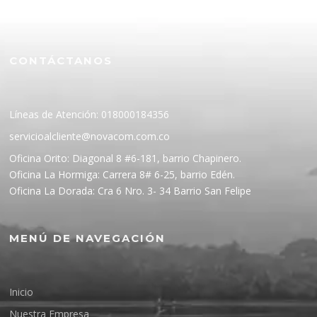
CONTÁCTANOS
Líneas de Atención: 018000184356
servicioalcliente@novacom.com.co
Oficina Orito: Diagonal 8 #6-181, barrio Chapinero.
Oficina La Hormiga: Carrera 8# 6-25, barrio Edén.
Oficina La Dorada: Cra 6 Nro. 3- 34 Barrio San Felipe
MENÚ DE NAVEGACIÓN
Inicio
Nuestra Empresa